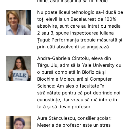
mine, asta înseamnă să fii medic
Nu poate liceul tehnologic să-i ducă pe
toți elevii la un Bacalaureat de 100%
absolvire, sunt care au intrat cu media
2 sau 3, spune inspectoarea Iuliana
Țugui: Performanța trebuie măsurată și
prin câți absolvenți se angajează
Andra-Gabriela Cîrstoiu, elevă din
Târgu Jiu, admisă la Yale University cu
o bursă completă în Biofizică și
Biochimie Moleculară și Computer
Science: Am ales o facultate în
străinătate pentru că pot deprinde noi
cunoștințe, dar vreau să mă întorc în
țară și să devin profesor
Aura Stănculescu, consilier școlar:
Meseria de profesor este un stres