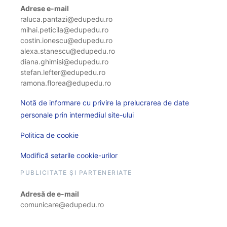
Adrese e-mail
raluca.pantazi@edupedu.ro
mihai.peticila@edupedu.ro
costin.ionescu@edupedu.ro
alexa.stanescu@edupedu.ro
diana.ghimisi@edupedu.ro
stefan.lefter@edupedu.ro
ramona.florea@edupedu.ro
Notă de informare cu privire la prelucrarea de date
personale prin intermediul site-ului
Politica de cookie
Modifică setarile cookie-urilor
PUBLICITATE ȘI PARTENERIATE
Adresă de e-mail
comunicare@edupedu.ro