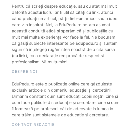
Pentru că scrieți despre educație, sau cu atât mai mult
datorită acestui lucru, ar fi util să citați cu link, atunci
când preluați un articol, părți dintr-un articol sau o idee
care v-a inspirat. Noi, la EduPedu.ro ne-am asumat
această conduită etică și sperăm că și publicațiile cu
mult mai multă experiență vor face la fel. Ne bucurăm
că găsiți subiecte interesante pe Edupedu.ro și suntem
siguri că înțelegeți rugămintea noastră de a cita sursa
(cu link), ca o declarație reciprocă de respect și
profesionalism. Vă mulțumim!
DESPRE NOI
EduPedu.ro este o publicație online care găzduiește
exclusiv articole din domeniul educației și cercetării.
Urmărim constant cum sunt educați copiii noștri, cine și
cum face politicile din educație și cercetare, cine și cum
îi formează pe profesori, cât de adecvate la lumea în
care trăim sunt sistemele de educație și cercetare.
CONTACT REDACȚIE