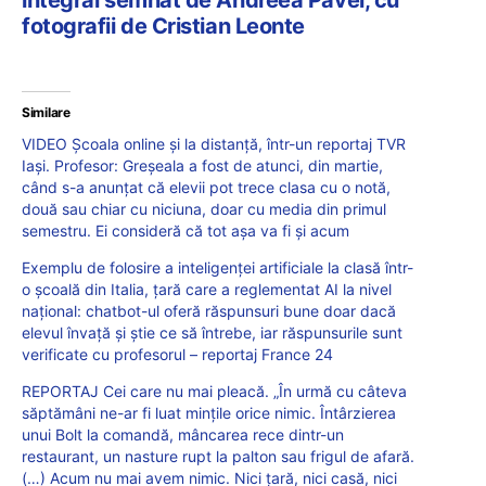
integral semnat de Andreea Pavel, cu
fotografii de Cristian Leonte
Similare
VIDEO Școala online și la distanță, într-un reportaj TVR
Iași. Profesor: Greșeala a fost de atunci, din martie,
când s-a anunțat că elevii pot trece clasa cu o notă,
două sau chiar cu niciuna, doar cu media din primul
semestru. Ei consideră că tot așa va fi și acum
Exemplu de folosire a inteligenței artificiale la clasă într-
o școală din Italia, țară care a reglementat AI la nivel
național: chatbot-ul oferă răspunsuri bune doar dacă
elevul învață și știe ce să întrebe, iar răspunsurile sunt
verificate cu profesorul – reportaj France 24
REPORTAJ Cei care nu mai pleacă. „În urmă cu câteva
săptămâni ne-ar fi luat mințile orice nimic. Întârzierea
unui Bolt la comandă, mâncarea rece dintr-un
restaurant, un nasture rupt la palton sau frigul de afară.
(…) Acum nu mai avem nimic. Nici țară, nici casă, nici