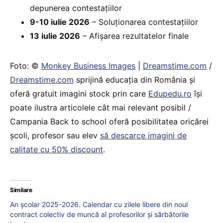
depunerea contestațiilor
9-10 iulie 2026
– Soluționarea contestațiilor
13 iulie 2026
– Afișarea rezultatelor finale
Foto: ©
Monkey Business Images
|
Dreamstime.com
/
Dreamstime.com
sprijină educaţia din România şi
oferă gratuit imagini stock prin care
Edupedu.ro
îşi
poate ilustra articolele cât mai relevant posibil /
Campania Back to school oferă posibilitatea oricărei
școli, profesor sau elev
să descarce imagini de
calitate cu 50% discount
.
Similare
An școlar 2025-2026. Calendar cu zilele libere din noul
contract colectiv de muncă al profesorilor și sărbătorile