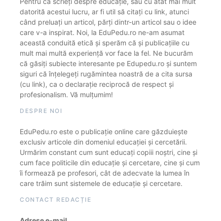
Pentru că scrieți despre educație, sau cu atât mai mult
datorită acestui lucru, ar fi util să citați cu link, atunci
când preluați un articol, părți dintr-un articol sau o idee
care v-a inspirat. Noi, la EduPedu.ro ne-am asumat
această conduită etică și sperăm că și publicațiile cu
mult mai multă experiență vor face la fel. Ne bucurăm
că găsiți subiecte interesante pe Edupedu.ro și suntem
siguri că înțelegeți rugămintea noastră de a cita sursa
(cu link), ca o declarație reciprocă de respect și
profesionalism. Vă mulțumim!
DESPRE NOI
EduPedu.ro este o publicație online care găzduiește
exclusiv articole din domeniul educației și cercetării.
Urmărim constant cum sunt educați copiii noștri, cine și
cum face politicile din educație și cercetare, cine și cum
îi formează pe profesori, cât de adecvate la lumea în
care trăim sunt sistemele de educație și cercetare.
CONTACT REDACȚIE
Adrese e-mail