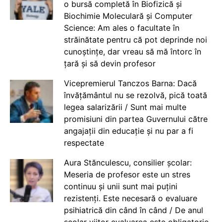
o bursă completă în Biofizică și
Biochimie Moleculară și Computer
Science: Am ales o facultate în
străinătate pentru că pot deprinde noi
cunoștințe, dar vreau să mă întorc în
țară și să devin profesor
Vicepremierul Tanczos Barna: Dacă
învățământul nu se rezolvă, pică toată
legea salarizării / Sunt mai multe
promisiuni din partea Guvernului către
angajații din educație și nu par a fi
respectate
Aura Stănculescu, consilier școlar:
Meseria de profesor este un stres
continuu și unii sunt mai puțini
rezistenți. Este necesară o evaluare
psihiatrică din când în când / De anul
școlar viitor evaluarea este obligatorie