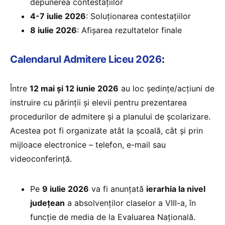
depunerea contestațiilor
4-7 iulie 2026
: Soluționarea contestațiilor
8 iulie 2026
: Afișarea rezultatelor finale
Calendarul Admitere Liceu 2026
:
Între
12 mai și 12 iunie 2026
au loc ședinţe/acțiuni de
instruire cu părinţii şi elevii pentru prezentarea
procedurilor de admitere şi a planului de școlarizare.
Acestea pot fi organizate atât la școală, cât și prin
mijloace electronice – telefon, e-mail sau
videoconferință.
Pe
9 iulie 2026
va fi anunţată
ierarhia la nivel
judeţean
a absolvenţilor claselor a VIII-a, în
funcție de media de la Evaluarea Națională.