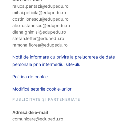
raluca.pantazi@edupedu.ro
mihai.peticila@edupedu.ro
costin.ionescu@edupedu.ro
alexa.stanescu@edupedu.ro
diana.ghimisi@edupedu.ro
stefan.lefter@edupedu.ro
ramona.florea@edupedu.ro
Notă de informare cu privire la prelucrarea de date
personale prin intermediul site-ului
Politica de cookie
Modifică setarile cookie-urilor
PUBLICITATE ȘI PARTENERIATE
Adresă de e-mail
comunicare@edupedu.ro