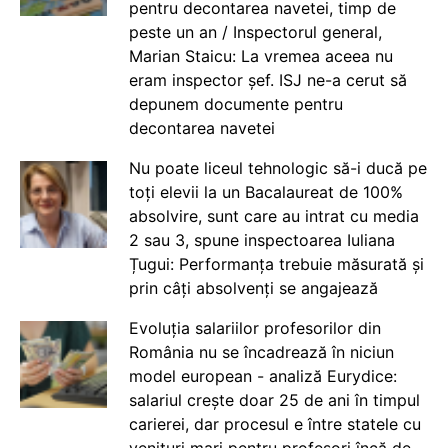
pentru decontarea navetei, timp de
peste un an / Inspectorul general,
Marian Staicu: La vremea aceea nu
eram inspector șef. ISJ ne-a cerut să
depunem documente pentru
decontarea navetei
Nu poate liceul tehnologic să-i ducă pe
toți elevii la un Bacalaureat de 100%
absolvire, sunt care au intrat cu media
2 sau 3, spune inspectoarea Iuliana
Țugui: Performanța trebuie măsurată și
prin câți absolvenți se angajează
Evoluția salariilor profesorilor din
România nu se încadrează în niciun
model european - analiză Eurydice:
salariul crește doar 25 de ani în timpul
carierei, dar procesul e între statele cu
venituri mari pentru profesori încă de