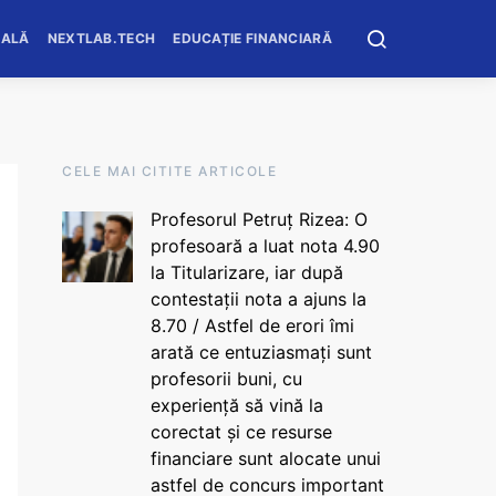
OALĂ
NEXTLAB.TECH
EDUCAȚIE FINANCIARĂ
CELE MAI CITITE ARTICOLE
Profesorul Petruț Rizea: O
profesoară a luat nota 4.90
la Titularizare, iar după
contestații nota a ajuns la
8.70 / Astfel de erori îmi
arată ce entuziasmați sunt
profesorii buni, cu
experiență să vină la
corectat și ce resurse
financiare sunt alocate unui
astfel de concurs important