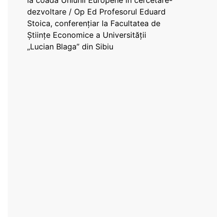
la coada Uniunii Europene în cercetare-
dezvoltare / Op Ed Profesorul Eduard
Stoica, conferențiar la Facultatea de
Științe Economice a Universității
„Lucian Blaga” din Sibiu