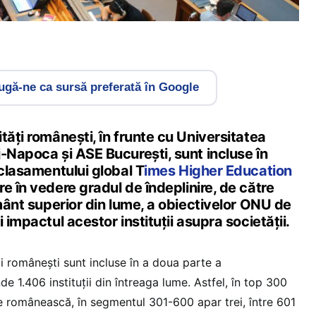
gă-ne ca sursă preferată în Google
tăți românești, în frunte cu Universitatea
-Napoca și ASE București, sunt incluse în
 clasamentului global T
imes Higher Education
are în vedere gradul de îndeplinire, de către
ământ superior din lume, a obiectivelor ONU de
 impactul acestor instituții asupra societății.
i românești sunt incluse în a doua parte a
de 1.406 instituții din întreaga lume. Astfel, în top 300
te românească, în segmentul 301-600 apar trei, între 601