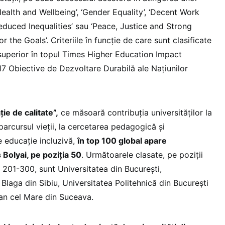
alth and Wellbeing’, ‘Gender Equality’, ‘Decent Work
duced Inequalities’ sau ‘Peace, Justice and Strong
for the Goals’. Criteriile în funcţie de care sunt clasificate
t superior în topul Times Higher Education Impact
17 Obiective de Dezvoltare Durabilă ale Naţiunilor
ie de calitate”,
ce măsoară contribuția universităților la
parcursul vieții, la cercetarea pedagogică și
 educație incluzivă,
în top 100 global apare
Bolyai, pe poziția 50
. Următoarele clasate, pe poziții
l 201-300, sunt Universitatea din București,
Blaga din Sibiu, Universitatea Politehnică din București
fan cel Mare din Suceava.