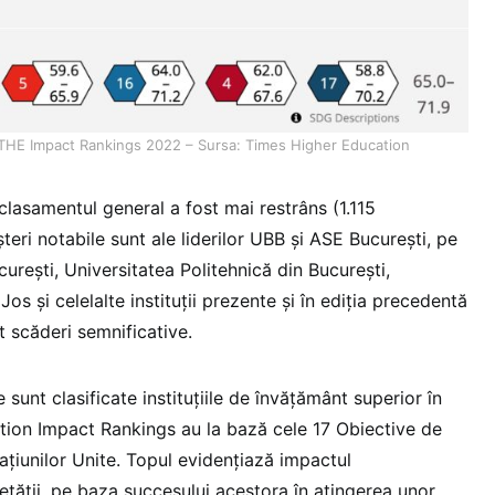
n THE Impact Rankings 2022 – Sursa: Times Higher Education
clasamentul general a fost mai restrâns (1.115
șteri notabile sunt ale liderilor UBB și ASE București, pe
urești, Universitatea Politehnică din București,
os și celelalte instituții prezente și în ediția precedentă
t scăderi semnificative.
re sunt clasificate instituţiile de învăţământ superior în
tion Impact Rankings au la bază cele 17 Obiective de
aţiunilor Unite. Topul evidenţiază impactul
ietăţii, pe baza succesului acestora în atingerea unor