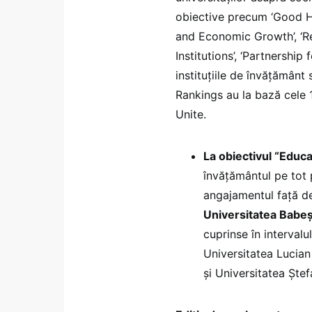
obiective precum ‘Good He
and Economic Growth’, ‘Re
Institutions’, ‘Partnership 
instituţiile de învăţămân
Rankings au la bază cele 
Unite.
La obiectivul “Educaț
învățământul pe tot 
angajamentul față de
Universitatea Babeș 
cuprinse în intervalu
Universitatea Lucian 
și Universitatea Ște