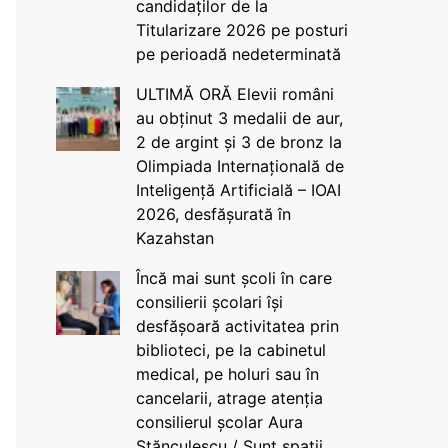
candidaților de la
Titularizare 2026 pe posturi
pe perioadă nedeterminată
ULTIMĂ ORĂ Elevii români
au obținut 3 medalii de aur,
2 de argint și 3 de bronz la
Olimpiada Internațională de
Inteligență Artificială – IOAI
2026, desfășurată în
Kazahstan
Încă mai sunt școli în care
consilierii școlari își
desfășoară activitatea prin
biblioteci, pe la cabinetul
medical, pe holuri sau în
cancelarii, atrage atenția
consilierul școlar Aura
Stănculescu / Sunt spații