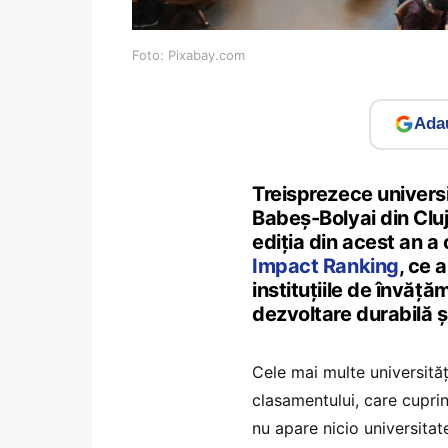
Foto: Pixabay.com
Adau
Treisprezece universi
Babeș-Bolyai din Cluj
ediția din acest an a
Impact Ranking
, ce 
instituțiile de învăț
dezvoltare durabilă și
Cele mai multe universităț
clasamentului, care cuprin
nu apare nicio universita