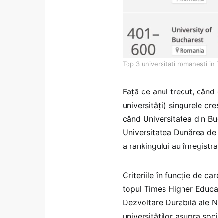
Top 3 universitati romanesti i
Față de anul trecut, când 
universități) singurele cre
când Universitatea din Buc
Universitatea Dunărea de J
a rankingului au înregistra
Criteriile în funcţie de ca
topul Times Higher Educa
Dezvoltare Durabilă ale N
universităţilor asupra soc