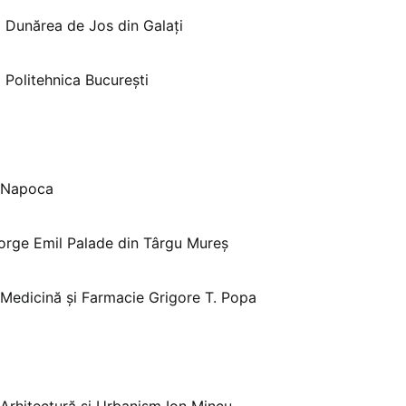
 Dunărea de Jos din Galați
 Politehnica București
-Napoca
orge Emil Palade din Târgu Mureș
 Medicină și Farmacie Grigore T. Popa
 Arhitectură și Urbanism Ion Mincu