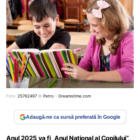
Foto:
25762497
©
Petro
–
Dreamstime.com
Adaugă-ne ca sursă preferată în Google
Anul 2025 va fi „Anul Național al Copilului”,