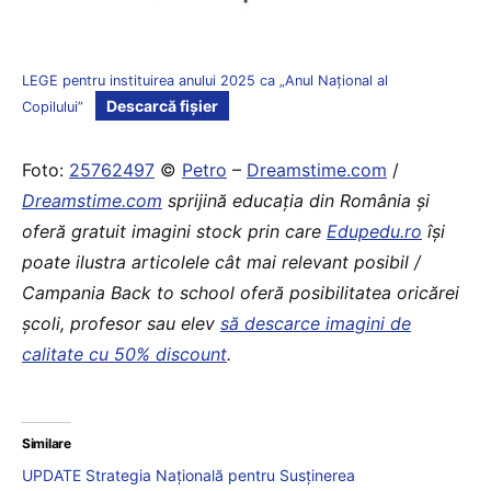
LEGE pentru instituirea anului 2025 ca „Anul Național al
Descarcă fișier
Copilului”
Foto:
25762497
©
Petro
–
Dreamstime.com
/
Dreamstime.com
sprijină educaţia din România şi
oferă gratuit imagini stock prin care
Edupedu.ro
îşi
poate ilustra articolele cât mai relevant posibil /
Campania Back to school oferă posibilitatea oricărei
școli, profesor sau elev
să descarce imagini de
calitate cu 50% discount
.
Similare
UPDATE Strategia Națională pentru Susținerea