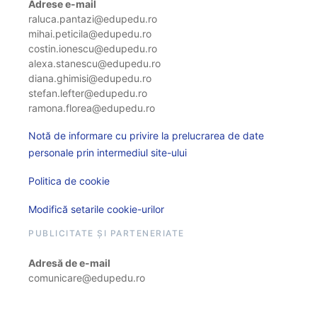
Adrese e-mail
raluca.pantazi@edupedu.ro
mihai.peticila@edupedu.ro
costin.ionescu@edupedu.ro
alexa.stanescu@edupedu.ro
diana.ghimisi@edupedu.ro
stefan.lefter@edupedu.ro
ramona.florea@edupedu.ro
Notă de informare cu privire la prelucrarea de date
personale prin intermediul site-ului
Politica de cookie
Modifică setarile cookie-urilor
PUBLICITATE ȘI PARTENERIATE
Adresă de e-mail
comunicare@edupedu.ro