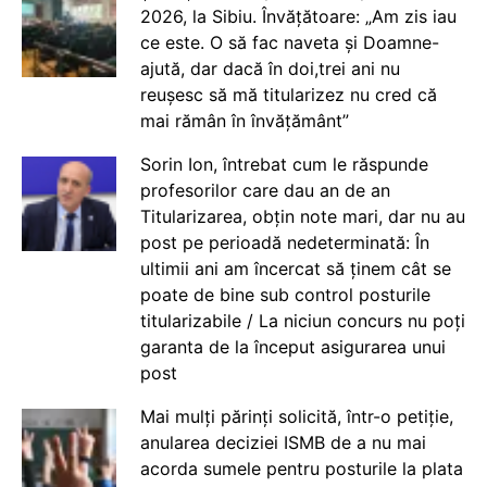
2026, la Sibiu. Învățătoare: „Am zis iau
ce este. O să fac naveta și Doamne-
ajută, dar dacă în doi,trei ani nu
reușesc să mă titularizez nu cred că
mai rămân în învățământ”
Sorin Ion, întrebat cum le răspunde
profesorilor care dau an de an
Titularizarea, obțin note mari, dar nu au
post pe perioadă nedeterminată: În
ultimii ani am încercat să ținem cât se
poate de bine sub control posturile
titularizabile / La niciun concurs nu poți
garanta de la început asigurarea unui
post
Mai mulți părinți solicită, într-o petiție,
anularea deciziei ISMB de a nu mai
acorda sumele pentru posturile la plata