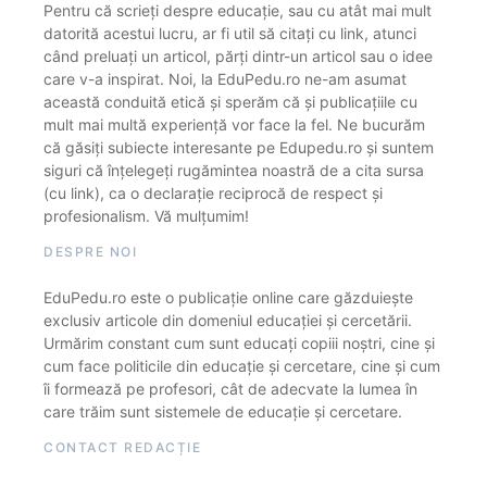
Pentru că scrieți despre educație, sau cu atât mai mult
datorită acestui lucru, ar fi util să citați cu link, atunci
când preluați un articol, părți dintr-un articol sau o idee
care v-a inspirat. Noi, la EduPedu.ro ne-am asumat
această conduită etică și sperăm că și publicațiile cu
mult mai multă experiență vor face la fel. Ne bucurăm
că găsiți subiecte interesante pe Edupedu.ro și suntem
siguri că înțelegeți rugămintea noastră de a cita sursa
(cu link), ca o declarație reciprocă de respect și
profesionalism. Vă mulțumim!
DESPRE NOI
EduPedu.ro este o publicație online care găzduiește
exclusiv articole din domeniul educației și cercetării.
Urmărim constant cum sunt educați copiii noștri, cine și
cum face politicile din educație și cercetare, cine și cum
îi formează pe profesori, cât de adecvate la lumea în
care trăim sunt sistemele de educație și cercetare.
CONTACT REDACȚIE