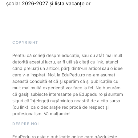
școlar 2026-2027 și lista vacanțelor
COPYRIGHT
Pentru că scrieți despre educație, sau cu atât mai mult
datorită acestui lucru, ar fi util să citați cu link, atunci
când preluați un articol, părți dintr-un articol sau o idee
care v-a inspirat. Noi, la EduPedu.ro ne-am asumat
această conduită etică și sperăm că și publicațiile cu
mult mai multă experiență vor face la fel. Ne bucurăm
că găsiți subiecte interesante pe Edupedu.ro și suntem
siguri că înțelegeți rugămintea noastră de a cita sursa
(cu link), ca o declarație reciprocă de respect și
profesionalism. Vă mulțumim!
DESPRE NOI
EduPedu.ro este o publicație online care găzduiește