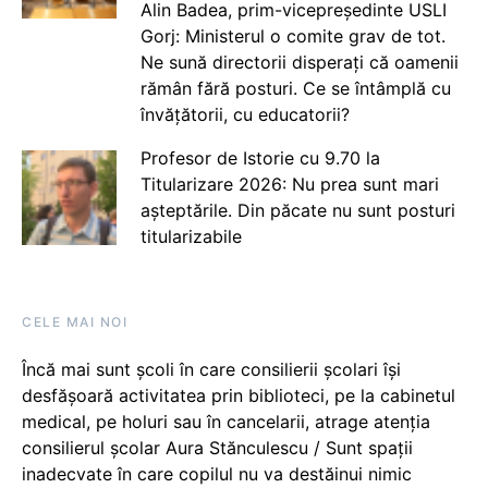
Alin Badea, prim-vicepreședinte USLI
Gorj: Ministerul o comite grav de tot.
Ne sună directorii disperați că oamenii
rămân fără posturi. Ce se întâmplă cu
învățătorii, cu educatorii?
Profesor de Istorie cu 9.70 la
Titularizare 2026: Nu prea sunt mari
așteptările. Din păcate nu sunt posturi
titularizabile
CELE MAI NOI
Încă mai sunt școli în care consilierii școlari își
desfășoară activitatea prin biblioteci, pe la cabinetul
medical, pe holuri sau în cancelarii, atrage atenția
consilierul școlar Aura Stănculescu / Sunt spații
inadecvate în care copilul nu va destăinui nimic