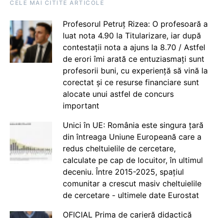
CELE MAI CITITE ARTICOLE
Profesorul Petruț Rizea: O profesoară a
luat nota 4.90 la Titularizare, iar după
contestații nota a ajuns la 8.70 / Astfel
de erori îmi arată ce entuziasmați sunt
profesorii buni, cu experiență să vină la
corectat și ce resurse financiare sunt
alocate unui astfel de concurs
important
Unici în UE: România este singura țară
din întreaga Uniune Europeană care a
redus cheltuielile de cercetare,
calculate pe cap de locuitor, în ultimul
deceniu. Între 2015-2025, spațiul
comunitar a crescut masiv cheltuielile
de cercetare - ultimele date Eurostat
OFICIAL Prima de carieră didactică