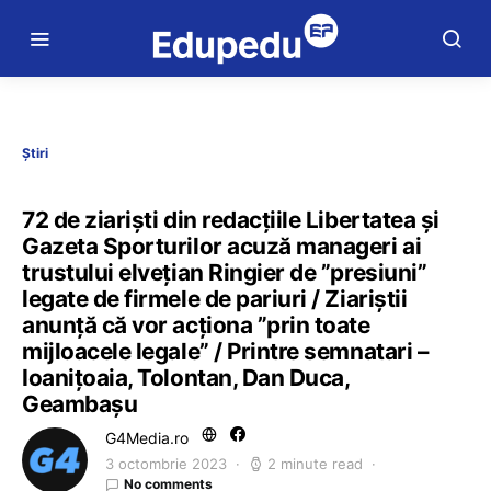
Știri
72 de ziariști din redacțiile Libertatea și
Gazeta Sporturilor acuză manageri ai
trustului elvețian Ringier de ”presiuni”
legate de firmele de pariuri / Ziariștii
anunță că vor acționa ”prin toate
mijloacele legale” / Printre semnatari –
Ioanițoaia, Tolontan, Dan Duca,
Geambașu
G4Media.ro
3 octombrie 2023
2 minute read
No comments