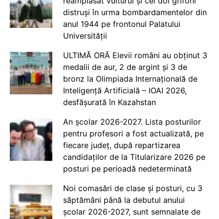
reamplasat vulturul și cei doi grifoni
distruși în urma bombardamentelor din
anul 1944 pe frontonul Palatului
Universității
ULTIMĂ ORĂ Elevii români au obținut 3
medalii de aur, 2 de argint și 3 de
bronz la Olimpiada Internațională de
Inteligență Artificială – IOAI 2026,
desfășurată în Kazahstan
An școlar 2026-2027. Lista posturilor
pentru profesori a fost actualizată, pe
fiecare județ, după repartizarea
candidaților de la Titularizare 2026 pe
posturi pe perioadă nedeterminată
Noi comasări de clase și posturi, cu 3
săptămâni până la debutul anului
școlar 2026-2027, sunt semnalate de