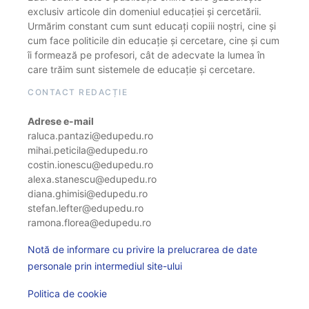
exclusiv articole din domeniul educației și cercetării.
Urmărim constant cum sunt educați copiii noștri, cine și
cum face politicile din educație și cercetare, cine și cum
îi formează pe profesori, cât de adecvate la lumea în
care trăim sunt sistemele de educație și cercetare.
CONTACT REDACȚIE
Adrese e-mail
raluca.pantazi@edupedu.ro
mihai.peticila@edupedu.ro
costin.ionescu@edupedu.ro
alexa.stanescu@edupedu.ro
diana.ghimisi@edupedu.ro
stefan.lefter@edupedu.ro
ramona.florea@edupedu.ro
Notă de informare cu privire la prelucrarea de date
personale prin intermediul site-ului
Politica de cookie