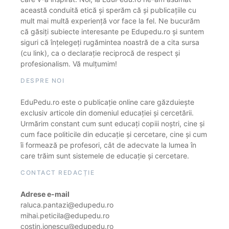
această conduită etică și sperăm că și publicațiile cu
mult mai multă experiență vor face la fel. Ne bucurăm
că găsiți subiecte interesante pe Edupedu.ro și suntem
siguri că înțelegeți rugămintea noastră de a cita sursa
(cu link), ca o declarație reciprocă de respect și
profesionalism. Vă mulțumim!
DESPRE NOI
EduPedu.ro este o publicație online care găzduiește
exclusiv articole din domeniul educației și cercetării.
Urmărim constant cum sunt educați copiii noștri, cine și
cum face politicile din educație și cercetare, cine și cum
îi formează pe profesori, cât de adecvate la lumea în
care trăim sunt sistemele de educație și cercetare.
CONTACT REDACȚIE
Adrese e-mail
raluca.pantazi@edupedu.ro
mihai.peticila@edupedu.ro
costin.ionescu@edupedu.ro