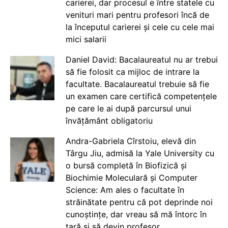
carierei, dar procesul e între statele cu
venituri mari pentru profesori încă de
la începutul carierei și cele cu cele mai
mici salarii
Daniel David: Bacalaureatul nu ar trebui
să fie folosit ca mijloc de intrare la
facultate. Bacalaureatul trebuie să fie
un examen care certifică competențele
pe care le ai după parcursul unui
învățământ obligatoriu
Andra-Gabriela Cîrstoiu, elevă din
Târgu Jiu, admisă la Yale University cu
o bursă completă în Biofizică și
Biochimie Moleculară și Computer
Science: Am ales o facultate în
străinătate pentru că pot deprinde noi
cunoștințe, dar vreau să mă întorc în
țară și să devin profesor