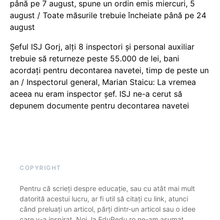
până pe 7 august, spune un ordin emis miercuri, 5
august / Toate măsurile trebuie încheiate până pe 24
august
Șeful ISJ Gorj, alți 8 inspectori și personal auxiliar
trebuie să returneze peste 55.000 de lei, bani
acordați pentru decontarea navetei, timp de peste un
an / Inspectorul general, Marian Staicu: La vremea
aceea nu eram inspector șef. ISJ ne-a cerut să
depunem documente pentru decontarea navetei
COPYRIGHT
Pentru că scrieți despre educație, sau cu atât mai mult
datorită acestui lucru, ar fi util să citați cu link, atunci
când preluați un articol, părți dintr-un articol sau o idee
care v-a inspirat. Noi, la EduPedu.ro ne-am asumat