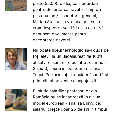
peste 55.000 de lei, bani acordați
pentru decontarea navetei, timp de
peste un an / Inspectorul general,
Marian Staicu: La vremea aceea nu
eram inspector șef. ISJ ne-a cerut să
depunem documente pentru
decontarea navetei
Nu poate liceul tehnologic să-i ducă pe
toți elevii la un Bacalaureat de 100%
absolvire, sunt care au intrat cu media
2 sau 3, spune inspectoarea Iuliana
Țugui: Performanța trebuie măsurată și
prin câți absolvenți se angajează
Evoluția salariilor profesorilor din
România nu se încadrează în niciun
model european - analiză Eurydice:
salariul crește doar 25 de ani în timpul