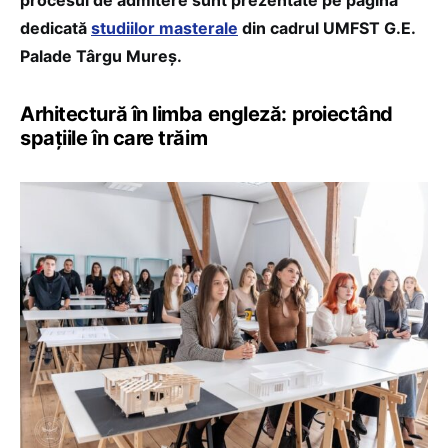
procesul de admitere sunt prezentate pe pagina
dedicată
studiilor masterale
din cadrul UMFST G.E.
Palade Târgu Mureș.
Arhitectură în limba engleză: proiectând
spațiile în care trăim