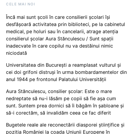
CELE MAI NOI
Încă mai sunt școli în care consilierii școlari își
desfășoară activitatea prin biblioteci, pe la cabinetul
medical, pe holuri sau în cancelarii, atrage atenția
consilierul școlar Aura Stănculescu / Sunt spații
inadecvate în care copilul nu va destăinui nimic
niciodată
Universitatea din București a reamplasat vulturul și
cei doi grifoni distruși în urma bombardamentelor din
anul 1944 pe frontonul Palatului Universității
Aura Stănculescu, consilier școlar: Este o mare
nedreptate să nu-i lăsăm pe copii să fie așa cum
sunt. Suntem prea dornici să îi băgăm în șabloane și
să-i corectăm, să invalidăm ceea ce fac diferit
Bugetele reale ale reconectării diasporei științifice și
poziția României la coada Uniunii Europene în