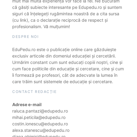
mult mai multă experiență vor face la fel. Ne bucurăm
că găsiți subiecte interesante pe Edupedu.ro și suntem
siguri că înțelegeți rugămintea noastră de a cita sursa
(cu link), ca o declarație reciprocă de respect și
profesionalism. Vă mulțumim!
DESPRE NOI
EduPedu.ro este o publicație online care găzduiește
exclusiv articole din domeniul educației și cercetării.
Urmărim constant cum sunt educați copiii noștri, cine și
cum face politicile din educație și cercetare, cine și cum
îi formează pe profesori, cât de adecvate la lumea în
care trăim sunt sistemele de educație și cercetare.
CONTACT REDACȚIE
Adrese e-mail
raluca.pantazi@edupedu.ro
mihai.peticila@edupedu.ro
costin.ionescu@edupedu.ro
alexa.stanescu@edupedu.ro
diana.ghimisi@edupedu.ro