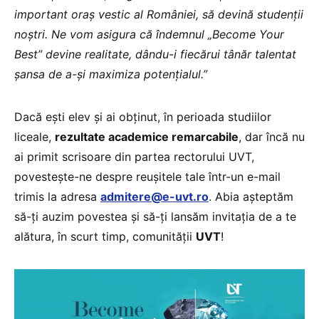
important oraș vestic al României, să devină studenții
noștri. Ne vom asigura că îndemnul „Become Your
Best” devine realitate, dându-i fiecărui tânăr talentat
șansa de a-și maximiza potențialul.”
Dacă ești elev și ai obținut, în perioada studiilor
liceale,
rezultate academice remarcabile
, dar încă nu
ai primit scrisoare din partea rectorului UVT,
povestește-ne despre reușitele tale într-un e-mail
trimis la adresa
admitere@e-uvt.ro
. Abia așteptăm
să-ți auzim povestea și să-ți lansăm invitația de a te
alătura, în scurt timp, comunității
UVT
!