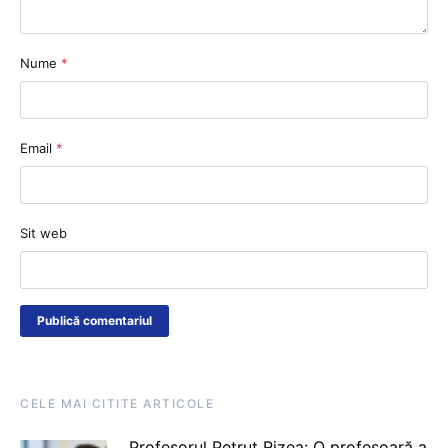
Nume
*
Email
*
Sit web
CELE MAI CITITE ARTICOLE
Profesorul Petruț Rizea: O profesoară a