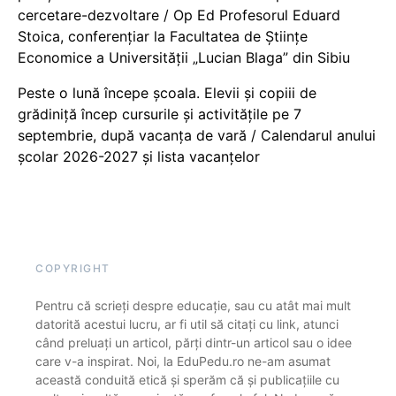
cercetare-dezvoltare / Op Ed Profesorul Eduard
Stoica, conferențiar la Facultatea de Științe
Economice a Universității „Lucian Blaga” din Sibiu
Peste o lună începe școala. Elevii și copiii de
grădiniță încep cursurile și activitățile pe 7
septembrie, după vacanța de vară / Calendarul anului
școlar 2026-2027 și lista vacanțelor
COPYRIGHT
Pentru că scrieți despre educație, sau cu atât mai mult
datorită acestui lucru, ar fi util să citați cu link, atunci
când preluați un articol, părți dintr-un articol sau o idee
care v-a inspirat. Noi, la EduPedu.ro ne-am asumat
această conduită etică și sperăm că și publicațiile cu