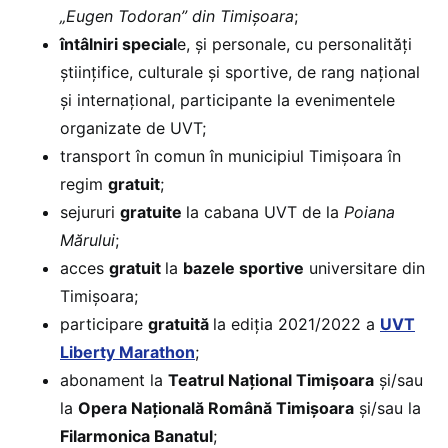
„Eugen Todoran” din Timișoara
;
întâlniri special
e, și personale, cu personalități
științifice, culturale și sportive, de rang național
și internațional, participante la evenimentele
organizate de UVT;
transport în comun în municipiul Timișoara în
regim
gratuit
;
sejururi
gratuite
la cabana UVT de la
Poiana
Mărului
;
acces
gratuit
la
bazele sportive
universitare din
Timișoara;
participare
gratuită
la ediția 2021/2022 a
UVT
Liberty Marathon
;
abonament la
Teatrul Național Timișoara
și/sau
la
Opera Națională Română Timișoara
și/sau la
Filarmonica Banatul
;