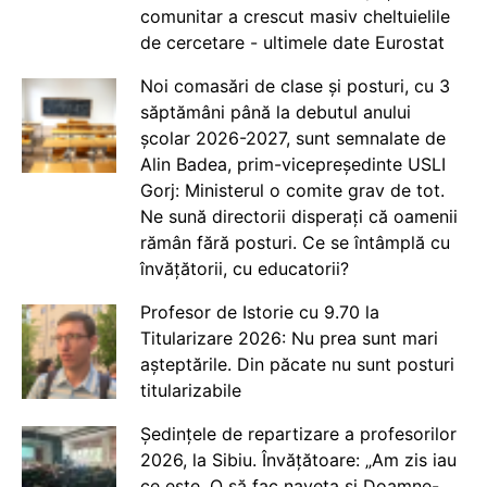
comunitar a crescut masiv cheltuielile
de cercetare - ultimele date Eurostat
Noi comasări de clase și posturi, cu 3
săptămâni până la debutul anului
școlar 2026-2027, sunt semnalate de
Alin Badea, prim-vicepreședinte USLI
Gorj: Ministerul o comite grav de tot.
Ne sună directorii disperați că oamenii
rămân fără posturi. Ce se întâmplă cu
învățătorii, cu educatorii?
Profesor de Istorie cu 9.70 la
Titularizare 2026: Nu prea sunt mari
așteptările. Din păcate nu sunt posturi
titularizabile
Ședințele de repartizare a profesorilor
2026, la Sibiu. Învățătoare: „Am zis iau
ce este. O să fac naveta și Doamne-