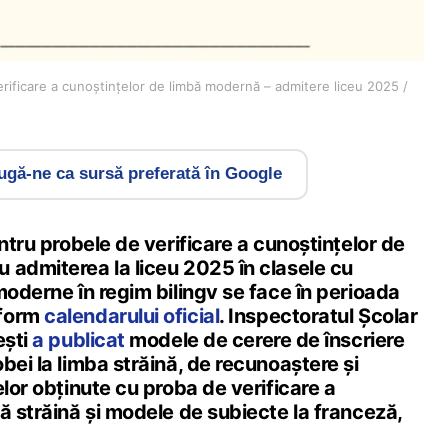
rificare a cunoștințelor de limbă modernă – admitere liceu 2025 /
gă-ne ca sursă preferată în Google
entru probele de verificare a cunoștințelor de
 admiterea la liceu 2025 în clasele cu
moderne în regim bilingv se face în perioada
nform
calendarului oficial
. Inspectoratul Școlar
ești
a publicat
modele de cerere de înscriere
bei la limba străină, de recunoaștere și
elor obținute cu proba de verificare a
ă străină și modele de subiecte la franceză,