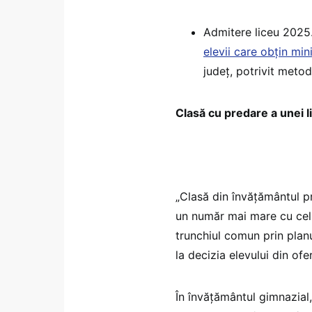
Admitere liceu 2025
elevii care obțin mi
județ, potrivit metod
Clasă cu predare a unei 
„Clasă din învățământul pr
un număr mai mare cu cel 
trunchiul comun prin plan
la decizia elevului din of
În învăţământul gimnazial