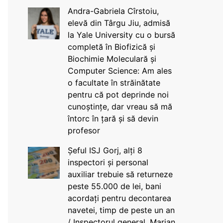
Andra-Gabriela Cîrstoiu,
elevă din Târgu Jiu, admisă
la Yale University cu o bursă
completă în Biofizică și
Biochimie Moleculară și
Computer Science: Am ales
o facultate în străinătate
pentru că pot deprinde noi
cunoștințe, dar vreau să mă
întorc în țară și să devin
profesor
Șeful ISJ Gorj, alți 8
inspectori și personal
auxiliar trebuie să returneze
peste 55.000 de lei, bani
acordați pentru decontarea
navetei, timp de peste un an
/ Inspectorul general, Marian