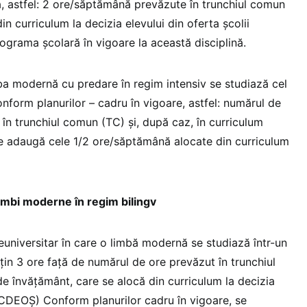
, astfel: 2 ore/săptămână prevăzute în trunchiul comun
n curriculum la decizia elevului din oferta şcolii
grama școlară în vigoare la această disciplină.
mba modernă cu predare în regim intensiv se studiază cel
nform planurilor – cadru în vigoare, astfel: numărul de
n trunchiul comun (TC) şi, după caz, în curriculum
 se adaugă cele 1/2 ore/săptămână alocate din curriculum
limbi moderne în regim bilingv
euniversitar în care o limbă modernă se studiază într-un
in 3 ore față de numărul de ore prevăzut în trunchiul
e învățământ, care se alocă din curriculum la decizia
 (CDEOŞ) Conform planurilor cadru în vigoare, se