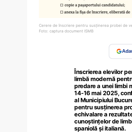
Cerere de înscriere pentru susținerea probei de ve
Foto: captura document ISMB
Adau
Înscrierea elevilor p
limbă modernă pentru
predare a unei limbi 
14-16 mai 2025, co
al Municipiului Bucur
pentru susținerea pro
echivalare a rezultat
cunoștințelor de limb
spaniolă și italiană.