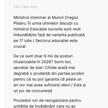
CELE MAI NOI
Ministrul interimar al Muncii Dragos
Pîslaru: În urma ultimelor discuții cu
ministrul Educației lucrurile sunt mult
îmbunătățite față de varianta publicată
pe 17 iulie / Sectorul educației este
crucial
De ce sunt doar 6 mii de posturi
titularizabile în 2026? Sorin Ion,
secretar de stat: Cifrele arată mai
degrabă o prudență din partea școlilor
pentru că nu pot garanta că peste un
an vor mai avea suficienți elevi / Este și
un joc de concurență
Proceduri noi de reorganizare pentru
unitățile de învățământ care nu au