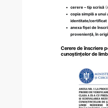
cerere – tip scrisă
(
copia simplă a unui 
identitate/certifica
anexa fișei de înscr
proveniență, în origi
Cerere de înscriere p
cunoștințelor de li