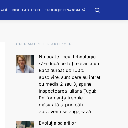
OALĂ
NEXTLAB.TECH
EDUCAȚIE FINANCIARĂ
CELE MAI CITITE ARTICOLE
Nu poate liceul tehnologic
să-i ducă pe toți elevii la un
Bacalaureat de 100%
absolvire, sunt care au intrat
cu media 2 sau 3, spune
inspectoarea Iuliana Țugui:
Performanța trebuie
măsurată și prin câți
absolvenți se angajează
Evoluția salariilor