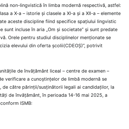
plină non-lingvistică în limba modernă respectivă, astfel:
lasa a X-a – istorie şi clasele a XI-a şi a XII-a – elemente
oate aceste discipline fiind specifice spaţiului lingvistic
ne sunt incluse în aria „Om şi societate” şi sunt predate
vă. Orele pentru studiul disciplinelor menţionate se
cizia elevului din oferta şcolii(CDEOŞ)”, potrivit
 unităţile de învăţământ liceal – centre de examen –
de verificare a cunoștințelor de limbă modernă se
de către părinții/susținătorii legali ai candidaților, la
ități de învățământ, în perioada 14-16 mai 2025, a
 conform ISMB: