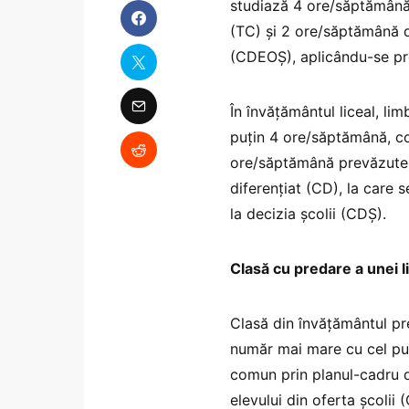
studiază 4 ore/săptămână
(TC) şi 2 ore/săptămână di
(CDEOŞ), aplicându-se pro
În învăţământul liceal, li
puţin 4 ore/săptămână, co
ore/săptămână prevăzute î
diferenţiat (CD), la care
la decizia şcolii (CDŞ).
Clasă cu predare a unei 
Clasă din învățământul pr
număr mai mare cu cel puț
comun prin planul-cadru d
elevului din oferta şcolii