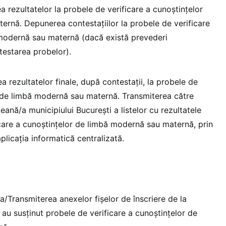
 rezultatelor la probele de verificare a cunoştinţelor
rnă. Depunerea contestaţiilor la probele de verificare
 modernă sau maternă (dacă există prevederi
estarea probelor).
rezultatelor finale, după contestaţii, la probele de
r de limbă modernă sau maternă. Transmiterea către
ană/a municipiului Bucureşti a listelor cu rezultatele
icare a cunoştinţelor de limbă modernă sau maternă, prin
licația informatică centralizată.
a/Transmiterea anexelor fişelor de înscriere de la
i au susţinut probele de verificare a cunoştinţelor de