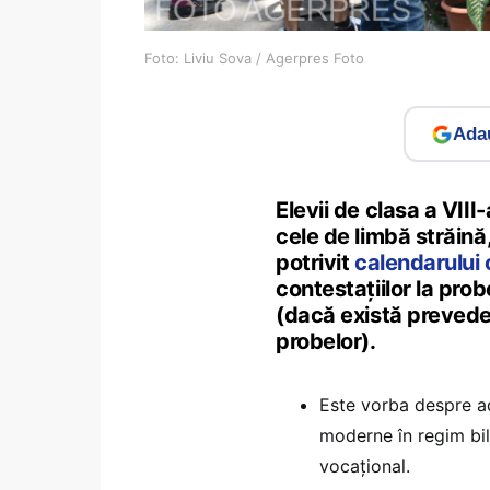
Foto: Liviu Sova / Agerpres Foto
Adau
Elevii de clasa a VIII
cele de limbă străină, 
potrivit
calendarului o
contestaţiilor la prob
(dacă există prevede
probelor).
Este vorba despre ad
moderne în regim bil
vocațional.