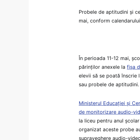
Probele de aptitudini și c
mai, conform calendarului 
În perioada 11-12 mai, șco
părinților anexele la
fișa 
elevii să se poată înscri
sau probele de aptitudini.
Ministerul Educației și Ce
de monitorizare audio-vid
la liceu pentru anul școla
organizat aceste probe au
supraveghere audio-video î