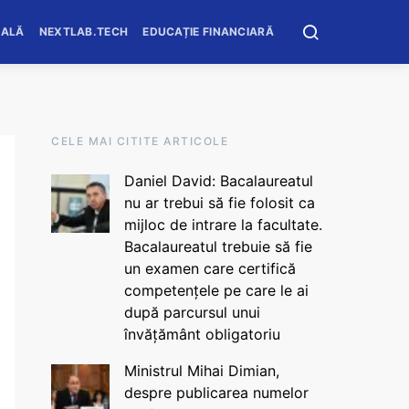
OALĂ
NEXTLAB.TECH
EDUCAȚIE FINANCIARĂ
CELE MAI CITITE ARTICOLE
Daniel David: Bacalaureatul
nu ar trebui să fie folosit ca
mijloc de intrare la facultate.
Bacalaureatul trebuie să fie
un examen care certifică
competențele pe care le ai
după parcursul unui
învățământ obligatoriu
Ministrul Mihai Dimian,
despre publicarea numelor