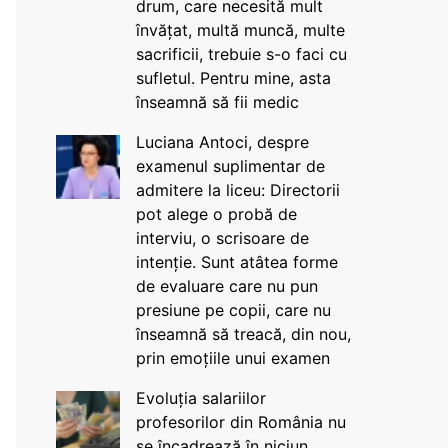
drum, care necesită mult
învățat, multă muncă, multe
sacrificii, trebuie s-o faci cu
sufletul. Pentru mine, asta
înseamnă să fii medic
Luciana Antoci, despre
examenul suplimentar de
admitere la liceu: Directorii
pot alege o probă de
interviu, o scrisoare de
intenție. Sunt atâtea forme
de evaluare care nu pun
presiune pe copii, care nu
înseamnă să treacă, din nou,
prin emoțiile unui examen
Evoluția salariilor
profesorilor din România nu
se încadrează în niciun