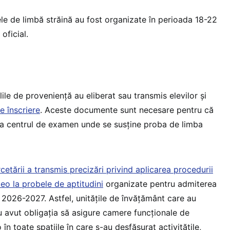
ele de limbă străină au fost organizate în perioada 18-22
oficial.
lile de proveniență au eliberat sau transmis elevilor și
de înscriere
. Aceste documente sunt necesare pentru că
e la centrul de examen unde se susține proba de limba
rcetării a transmis precizări privind aplicarea procedurii
eo la probele de aptitudini
organizate pentru admiterea
r 2026-2027. Astfel, unitățile de învățământ care au
 avut obligația să asigure camere funcționale de
n toate spațiile în care s-au desfășurat activitățile,