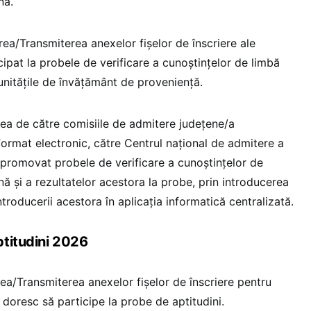
nă.
a/Transmiterea anexelor fişelor de înscriere ale
cipat la probele de verificare a cunoştinţelor de limbă
nităţile de învăţământ de proveniență.
ea de către comisiile de admitere judeţene/a
 format electronic, către Centrul naţional de admitere a
u promovat probele de verificare a cunoştinţelor de
 şi a rezultatelor acestora la probe, prin introducerea
introducerii acestora în aplicația informatică centralizată.
titudini 2026
ea/Transmiterea anexelor fişelor de înscriere pentru
e doresc să participe la probe de aptitudini.