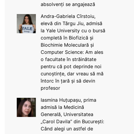
absolvenți se angajează
Andra-Gabriela Cîrstoiu,
elevă din Târgu Jiu, admisă
la Yale University cu o bursă
completă în Biofizică și
Biochimie Moleculară și
Computer Science: Am ales
o facultate în străinătate
pentru că pot deprinde noi
cunoștințe, dar vreau să mă
întorc în țară și să devin
profesor
Iasmina Huțupașu, prima
admisă la Medicină
Generală, Universitatea
„Carol Davila” din București:
Când alegi un astfel de