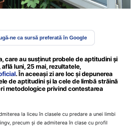
gă-ne ca sursă preferată în Google
-a, care au susținut probele de aptitudini și
află luni, 25 mai, rezultatele,
ficial
. În aceeași zi are loc și depunerea
ele de aptitudini și la cele de limbă străină
ri metodologice privind contestarea
miterea la liceu în clasele cu predare a unei limbi
ingv, precum și de admiterea în clase cu profil