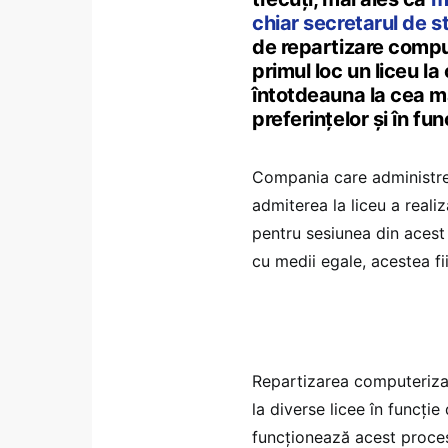
chiar secretarul de st
de repartizare comput
primul loc un liceu la
întotdeauna la cea ma
preferințelor și în fu
Compania care administre
admiterea la liceu a realiz
pentru sesiunea din acest 
cu medii egale, acestea fi
Repartizarea computerizată
la diverse licee în funcție
funcționează acest proces,