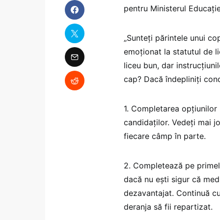
pentru Ministerul Educație
„Sunteţi părintele unui co
emoţionat la statutul de li
liceu bun, dar instrucţiun
cap? Dacă îndepliniţi condi
1. Completarea opţiunilor 
candidaţilor. Vedeți mai 
fiecare câmp în parte.
2. Completează pe primele 
dacă nu eşti sigur că media
dezavantajat. Continuă cu 
deranja să fii repartizat.