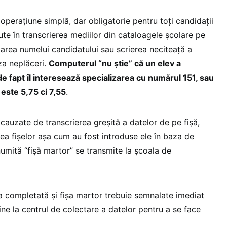
 operaţiune simplă, dar obligatorie pentru toţi candidaţii
ute în transcrierea mediilor din cataloagele şcolare pe
tarea numelui candidatului sau scrierea neciteaţă a
za neplăceri.
Computerul “nu ştie” că un elev a
e fapt îl interesează specializarea cu numărul 151, sau
este 5,75 ci 7,55
.
 cauzate de transcrierea greşită a datelor de pe fişă,
ea fişelor aşa cum au fost introduse ele în baza de
 numită “fişă martor” se transmite la şcoala de
a completată şi fişa martor trebuie semnalate imediat
vine la centrul de colectare a datelor pentru a se face