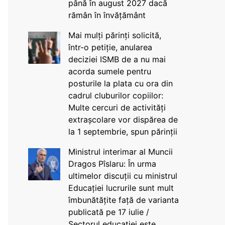
până în august 2027 dacă
rămân în învățământ
Mai mulți părinți solicită,
într-o petiție, anularea
deciziei ISMB de a nu mai
acorda sumele pentru
posturile la plata cu ora din
cadrul cluburilor copiilor:
Multe cercuri de activități
extrașcolare vor dispărea de
la 1 septembrie, spun părinții
Ministrul interimar al Muncii
Dragos Pîslaru: În urma
ultimelor discuții cu ministrul
Educației lucrurile sunt mult
îmbunătățite față de varianta
publicată pe 17 iulie /
Sectorul educației este