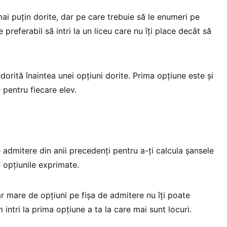
mai puţin dorite, dar pe care trebuie să le enumeri pe
e preferabil să intri la un liceu care nu îţi place decât să
rită înaintea unei opţiuni dorite. Prima opţiune este şi
 pentru fiecare elev.
 admitere din anii precedenţi pentru a-ţi calcula şansele
e opţiunile exprimate.
 mare de opţiuni pe fişa de admitere nu îţi poate
 intri la prima opţiune a ta la care mai sunt locuri.