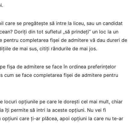
i.
pil care se pregăteşte să intre la liceu, sau un candidat
cean? Doriţi din tot sufletul „să prindeţi” un loc la un
ile pentru completarea fişei de admitere vă dau dureri de
ţiile de mai sus, citiţi rândurile de mai jos.
pe fişa de admitere se face în ordinea preferinţelor
jos cum se face completarea fișei de admitere pentru
locuri opţiunile pe care le doreşti cel mai mult, chiar
 îţi permite să intri la aceste opţiuni. Nu vei fi
opţiuni care ţi-ar plăcea, apoi opţiuni la care nu te-ar