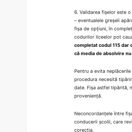
6. Validarea fişelor este o
– eventualele greşeli apăr
fişa de opţiuni, în comple
codurilor liceelor pot cau
completat codul 115 dar d
că media de absolvire nu 
Pentru a evita neplăcerile
procedura necesită tipărir
date. Fişa astfel tipărită,
provenienţă.
Neconcordanţele între fiş
conducerii şcolii, care re
corecţia.