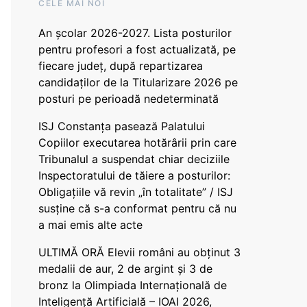
CELE MAI NOI
An școlar 2026-2027. Lista posturilor
pentru profesori a fost actualizată, pe
fiecare județ, după repartizarea
candidaților de la Titularizare 2026 pe
posturi pe perioadă nedeterminată
ISJ Constanța pasează Palatului
Copiilor executarea hotărârii prin care
Tribunalul a suspendat chiar deciziile
Inspectoratului de tăiere a posturilor:
Obligațiile vă revin „în totalitate” / ISJ
susține că s-a conformat pentru că nu
a mai emis alte acte
ULTIMĂ ORĂ Elevii români au obținut 3
medalii de aur, 2 de argint și 3 de
bronz la Olimpiada Internațională de
Inteligență Artificială – IOAI 2026,