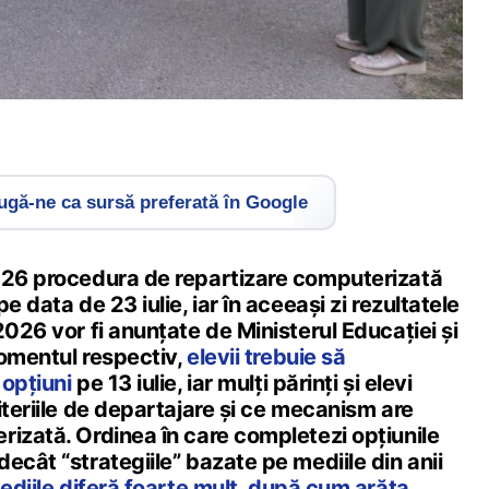
gă-ne ca sursă preferată în Google
026 procedura de repartizare computerizată
e data de 23 iulie, iar în aceeași zi rezultatele
2026 vor fi anunțate de Ministerul Educației și
momentul respectiv,
elevii trebuie să
 opțiuni
pe 13 iulie, iar mulți părinți și elevi
iteriile de departajare și ce mecanism are
rizată. Ordinea în care completezi opțiunile
ecât “strategiile” bazate pe mediile din anii
ediile diferă foarte mult, după cum arăta