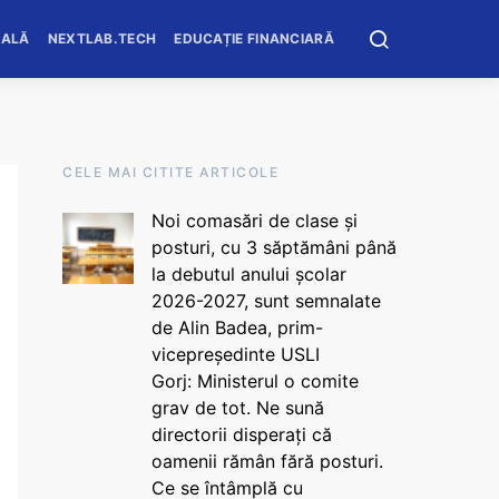
OALĂ
NEXTLAB.TECH
EDUCAȚIE FINANCIARĂ
CELE MAI CITITE ARTICOLE
Noi comasări de clase și
posturi, cu 3 săptămâni până
la debutul anului școlar
2026-2027, sunt semnalate
de Alin Badea, prim-
vicepreședinte USLI
Gorj: Ministerul o comite
grav de tot. Ne sună
directorii disperați că
oamenii rămân fără posturi.
Ce se întâmplă cu