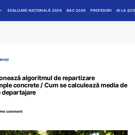
EVALUARE NAȚIONALĂ 2026
BAC 2026
PROFESORI
AI LA ȘC
ărinți
onează algoritmul de repartizare
emple concrete / Cum se calculează media de
e departajare
One comment