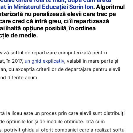
at în Ministerul Educației Sorin Ion
. Algoritmul
erizată nu penalizează elevii care trec pe
 care cred că intră greu, ci îi repartizează
i înaltă opțiune posibilă, în ordinea
ncție de medie.
ază softul de repartizare computerizată pentru
at, în 2017,
un ghid explicativ
, valabil în mare parte și
an, cu excepția criteriilor de departajare pentru elevii
ind diferite acum.
 la liceu este un proces prin care elevii sunt distribuiți
 de opțiunile lor și de mediile obținute. Iată cum
 potrivit ghidului oferit companiei care a realizat softul