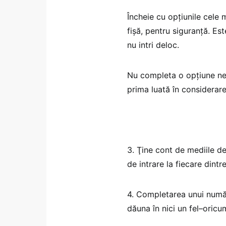
Încheie cu opţiunile cele 
fişă, pentru siguranţă. Est
nu intri deloc.
Nu completa o opţiune nedo
prima luată în considerare
3. Ţine cont de mediile de
de intrare la fiecare dintr
4. Completarea unui număr
dăuna în nici un fel–oricum