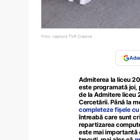
Foto: captura TVR Craiova
Adau
Admiterea la liceu 2
este programată joi, p
de la Admitere liceu 
Cercetării. Până la 
completeze fișele cu
întreabă care sunt cr
repartizarea compute
este mai importantă d
trecuți, mai ales că
m