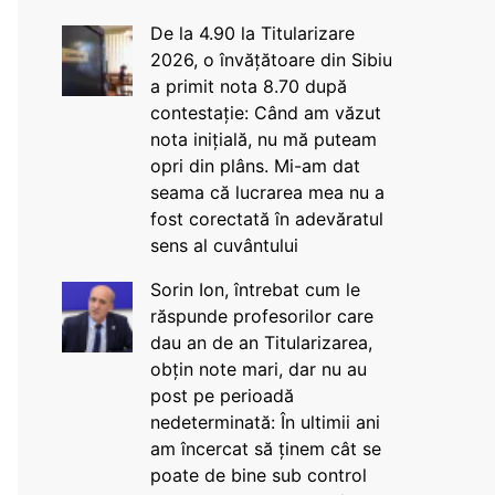
De la 4.90 la Titularizare
2026, o învățătoare din Sibiu
a primit nota 8.70 după
contestație: Când am văzut
nota inițială, nu mă puteam
opri din plâns. Mi-am dat
seama că lucrarea mea nu a
fost corectată în adevăratul
sens al cuvântului
Sorin Ion, întrebat cum le
răspunde profesorilor care
dau an de an Titularizarea,
obțin note mari, dar nu au
post pe perioadă
nedeterminată: În ultimii ani
am încercat să ținem cât se
poate de bine sub control