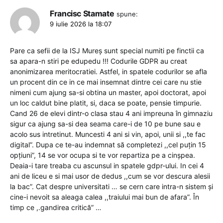
Francisc Stamate
spune:
9 iulie 2026 la 18:07
Pare ca sefii de la ISJ Mureș sunt special numiti pe finctii ca
sa apara-n stiri pe edupedu !!! Codurile GDPR au creat
anonimizarea meritocratiei. Astfel, in spatele codurilor se afla
un procent din ce in ce mai insemnat dintre cei care nu stie
nimeni cum ajung sa-si obtina un master, apoi doctorat, apoi
un loc caldut bine platit, si, daca se poate, pensie timpurie.
Cand 26 de elevi dintr-o clasa stau 4 ani impreuna în gimnaziu
sigur ca ajung sa-si dea seama care-i de 10 pe bune sau e
acolo sus intretinut. Muncesti 4 ani si vin, apoi, unii si ,,te fac
digital”. Dupa ce te-au indemnat să completezi ,,cel puţin 15
opţiuni”, 14 se vor ocupa si te vor repartiza pe a cinșpea.
Deaia-i tare treaba cu ascunsul in spatele gdpr-ului. In cei 4
ani de liceu e si mai usor de dedus ,,cum se vor descura alesii
la bac”. Cat despre universitati … se cern care intra-n sistem și
cine-i nevoit sa aleaga calea ,,traiului mai bun de afara”. În
timp ce ,.gandirea critică” …