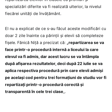
specializări diferite va fi realizată ulterior, la nivelul
fiecărei unităţi de învăţământ.
El nu a explicat de ce s-au făcut aceste modificări cu
doar 2 zile înainte ca părinții și elevii să completeze
fișele. Fănică Niță a precizat că:
„repartizarea se va
face printr-o procedură internă a liceului la care
elevul va fi admis, dar acest lucru se va întâmpla
după afişarea rezultatelor, deci după 22 iulie se va
aplica respectiva procedură prin care elevii admişi
pe acelaşi cod pentru trei formaţiuni de studiu vor fi
repartizaţi printr-o procedură corectă şi
transparentă în cele trei clase
„.