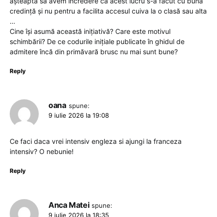
așteaptă să avem încredere că acest lucru s-a făcut cu bună
credință și nu pentru a facilita accesul cuiva la o clasă sau alta
…
Cine își asumă această inițiativă? Care este motivul
schimbării? De ce codurile inițiale publicate în ghidul de
admitere încă din primăvară brusc nu mai sunt bune?
Reply
oana
spune:
9 iulie 2026 la 19:08
Ce faci daca vrei intensiv engleza si ajungi la franceza
intensiv? O nebunie!
Reply
Anca Matei
spune:
9 iulie 2026 la 18:35