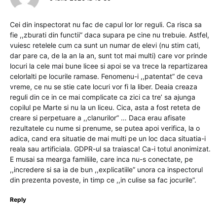
Cei din inspectorat nu fac de capul lor lor reguli. Ca risca sa
fie ,,zburati din functii” daca supara pe cine nu trebuie. Astfel,
vuiesc retelele cum ca sunt un numar de elevi (nu stim cati,
dar pare ca, de la an la an, sunt tot mai multi) care vor prinde
locuri la cele mai bune licee si apoi se va trece la repartizarea
celorlalti pe locurile ramase. Fenomenu-i ,,patentat” de ceva
vreme, ce nu se stie cate locuri vor fi la liber. Deaia creaza
reguli din ce in ce mai complicate ca zici ca tre’ sa ajunga
copilul pe Marte si nu la un liceu. Cica, asta a fost reteta de
creare si perpetuare a ,,clanurilor” … Daca erau afisate
rezultatele cu nume si prenume, se putea apoi verifica, la o
adica, cand era situatie de mai multi pe un loc daca situatia-i
reala sau artificiala. GDPR-ul sa traiasca! Ca-i totul anonimizat.
E musai sa mearga familiile, care inca nu-s conectate, pe
,,incredere si sa ia de bun ,,explicatiile” unora ca inspectorul
din prezenta poveste, in timp ce ,,in culise sa fac jocurile”.
Reply