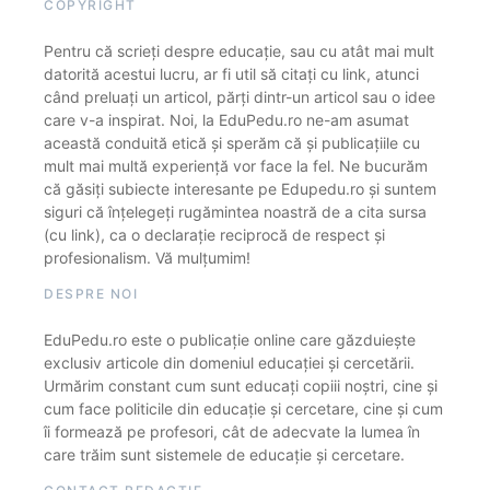
COPYRIGHT
Pentru că scrieți despre educație, sau cu atât mai mult
datorită acestui lucru, ar fi util să citați cu link, atunci
când preluați un articol, părți dintr-un articol sau o idee
care v-a inspirat. Noi, la EduPedu.ro ne-am asumat
această conduită etică și sperăm că și publicațiile cu
mult mai multă experiență vor face la fel. Ne bucurăm
că găsiți subiecte interesante pe Edupedu.ro și suntem
siguri că înțelegeți rugămintea noastră de a cita sursa
(cu link), ca o declarație reciprocă de respect și
profesionalism. Vă mulțumim!
DESPRE NOI
EduPedu.ro este o publicație online care găzduiește
exclusiv articole din domeniul educației și cercetării.
Urmărim constant cum sunt educați copiii noștri, cine și
cum face politicile din educație și cercetare, cine și cum
îi formează pe profesori, cât de adecvate la lumea în
care trăim sunt sistemele de educație și cercetare.