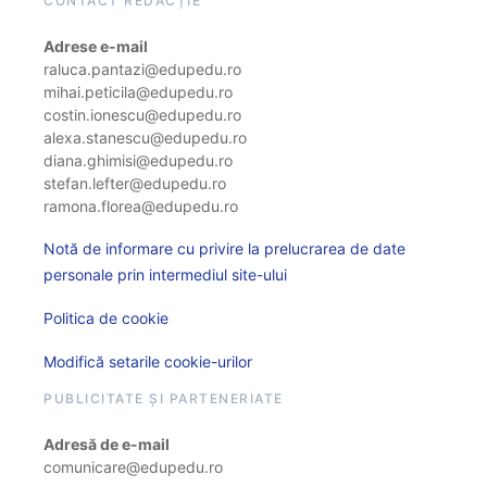
CONTACT REDACȚIE
Adrese e-mail
raluca.pantazi@edupedu.ro
mihai.peticila@edupedu.ro
costin.ionescu@edupedu.ro
alexa.stanescu@edupedu.ro
diana.ghimisi@edupedu.ro
stefan.lefter@edupedu.ro
ramona.florea@edupedu.ro
Notă de informare cu privire la prelucrarea de date
personale prin intermediul site-ului
Politica de cookie
Modifică setarile cookie-urilor
PUBLICITATE ȘI PARTENERIATE
Adresă de e-mail
comunicare@edupedu.ro