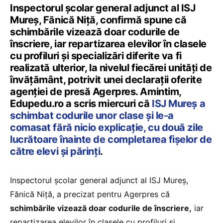
Inspectorul şcolar general adjunct al ISJ
Mureş, Fănică Niţă, confirmă spune că
schimbările vizează doar codurile de
înscriere, iar repartizarea elevilor în clasele
cu profiluri şi specializări diferite va fi
realizată ulterior, la nivelul fiecărei unităţi de
învăţământ, potrivit unei declarații oferite
agenției de presă Agerpres. Amintim,
Edupedu.ro a scris miercuri că
ISJ Mureș a
schimbat codurile unor clase și le-a
comasat fără nicio explicație, cu două zile
lucrătoare înainte de completarea fișelor de
către elevi și părinți
.
Inspectorul şcolar general adjunct al ISJ Mureş,
Fănică Niţă, a precizat pentru Agerpres că
schimbările vizează doar codurile de înscriere,
iar
repartizarea elevilor în clasele cu profiluri şi