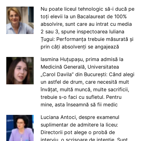
Nu poate liceul tehnologic să-i ducă pe
toți elevii la un Bacalaureat de 100%
absolvire, sunt care au intrat cu media
2 sau 3, spune inspectoarea Iuliana
Țugui: Performanța trebuie măsurată și
prin câți absolvenți se angajează
Iasmina Huțupașu, prima admisă la
Medicină Generală, Universitatea
„Carol Davila” din București: Când alegi
un astfel de drum, care necesită mult
învățat, multă muncă, multe sacrificii,
trebuie s-o faci cu sufletul. Pentru
mine, asta înseamnă să fii medic
Luciana Antoci, despre examenul
suplimentar de admitere la liceu:
Directorii pot alege o probă de
interviu, o scrisoare de intenție. Sunt