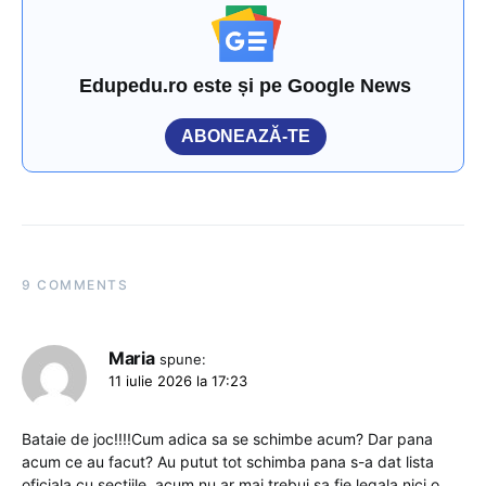
Edupedu.ro este și pe Google News
ABONEAZĂ-TE
9 COMMENTS
Maria
spune:
11 iulie 2026 la 17:23
Bataie de joc!!!!Cum adica sa se schimbe acum? Dar pana
acum ce au facut? Au putut tot schimba pana s-a dat lista
oficiala cu sectiile, acum nu ar mai trebui sa fie legala nici o