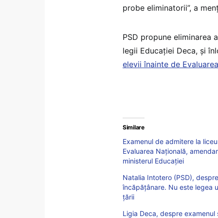
probe eliminatorii”, a men
PSD propune eliminarea ad
legii Educației Deca, și î
elevii înainte de Evaluare
Similare
Examenul de admitere la liceu
Evaluarea Națională, amendame
ministerul Educației
Natalia Intotero (PSD), despr
încăpățânare. Nu este legea 
țării
Ligia Deca, despre examenul s