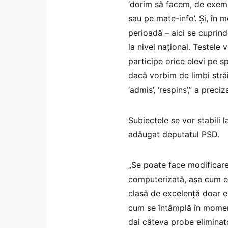
‘dorim să facem, de exempl
sau pe mate-info’. Şi, în
perioadă – aici se cuprind
la nivel naţional. Testele 
participe orice elevi pe s
dacă vorbim de limbi străin
‘admis’, ‘respins’,” a preciz
Subiectele se vor stabili la
adăugat deputatul PSD.
„Se poate face modificare
computerizată, aşa cum es
clasă de excelenţă doar el
cum se întâmplă în momentu
dai câteva probe eliminato