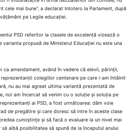
t cele mai bune”, a declarat Intotero la Parlament, după
nvăţământ pe Legile educaţiei.
ntul PSD referitor la clasele de excelenţă vizează o
care varianta propusă de Ministerul Educaţiei nu este una
 ca amendament, având în vedere că elevii, părinţii,
 reprezentanţii colegiilor centenare pe care i-am întâlnit
ţară, nu au mai agreat ultima variantă prezentată de
e, noi am încercat să venim cu o soluţie şi soluţia pe
reprezentanţi ai PSD, a fost următoarea: dăm voie
rad de pregătire şi care doresc să intre în aceste clase
redea cunoştinţe şi să facă o evaluare la un nivel mai
 să aibă posibilitatea să spună de la începutul anului