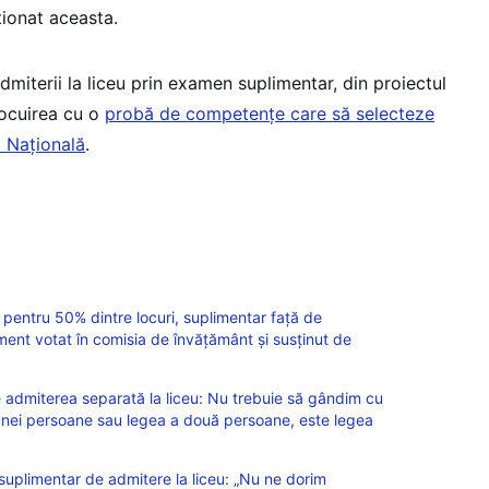
ţionat aceasta.
miterii la liceu prin examen suplimentar, din proiectul
nlocuirea cu o
probă de competențe care să selecteze
a Națională
.
 pentru 50% dintre locuri, suplimentar față de
nt votat în comisia de învățământ și susținut de
e admiterea separată la liceu: Nu trebuie să gândim cu
unei persoane sau legea a două persoane, este legea
uplimentar de admitere la liceu: „Nu ne dorim