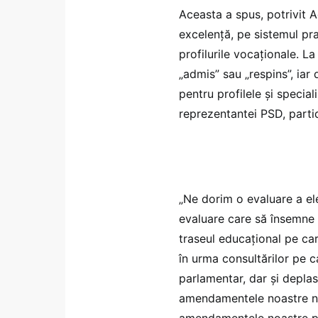
Aceasta a spus, potrivit A
excelenţă, pe sistemul p
profilurile vocaționale. L
„admis” sau „respins”, iar
pentru profilele și specia
reprezentantei PSD, part
„Ne dorim o evaluare a el
evaluare care să însemne ş
traseul educaţional pe ca
în urma consultărilor pe ca
parlamentar, dar şi deplas
amendamentele noastre nu
amendamentele noastre pot