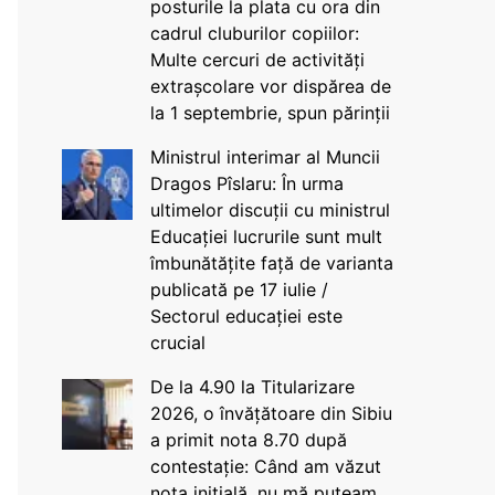
posturile la plata cu ora din
cadrul cluburilor copiilor:
Multe cercuri de activități
extrașcolare vor dispărea de
la 1 septembrie, spun părinții
Ministrul interimar al Muncii
Dragos Pîslaru: În urma
ultimelor discuții cu ministrul
Educației lucrurile sunt mult
îmbunătățite față de varianta
publicată pe 17 iulie /
Sectorul educației este
crucial
De la 4.90 la Titularizare
2026, o învățătoare din Sibiu
a primit nota 8.70 după
contestație: Când am văzut
nota inițială, nu mă puteam