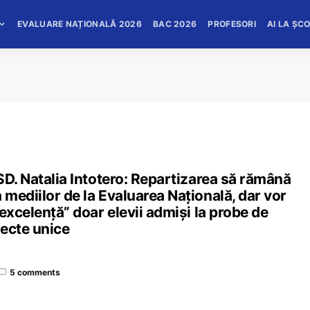
EVALUARE NAȚIONALĂ 2026
BAC 2026
PROFESORI
AI LA ȘC
SD. Natalia Intotero: Repartizarea să rămână
mediilor de la Evaluarea Națională, dar vor
excelenţă” doar elevii admişi la probe de
iecte unice
5 comments