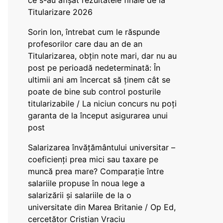
ce s-au afișat rezultatele finale de la
Titularizare 2026
Sorin Ion, întrebat cum le răspunde
profesorilor care dau an de an
Titularizarea, obțin note mari, dar nu au
post pe perioadă nedeterminată: În
ultimii ani am încercat să ținem cât se
poate de bine sub control posturile
titularizabile / La niciun concurs nu poți
garanta de la început asigurarea unui
post
Salarizarea învățământului universitar –
coeficienți prea mici sau taxare pe
muncă prea mare? Comparație între
salariile propuse în noua lege a
salarizării și salariile de la o
universitate din Marea Britanie / Op Ed,
cercetător Cristian Vraciu