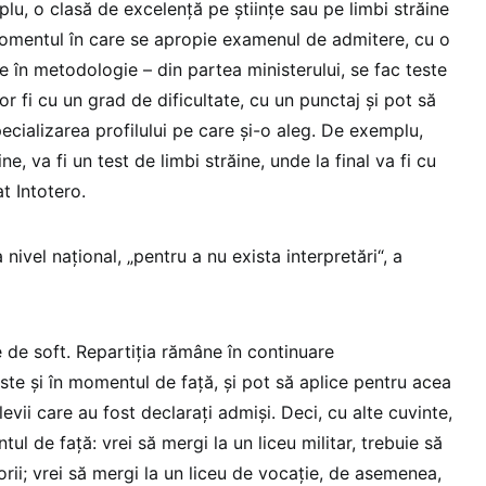
u, o clasă de excelenţă pe ştiinţe sau pe limbi străine
 momentul în care se apropie examenul de admitere, cu o
e în metodologie – din partea ministerului, se fac teste
vor fi cu un grad de dificultate, cu un punctaj şi pot să
pecializarea profilului pe care şi-o aleg. De exemplu,
e, va fi un test de limbi străine, unde la final va fi cu
at Intotero.
 nivel naţional, „pentru a nu exista interpretări“, a
 de soft. Repartiţia rămâne în continuare
te şi în momentul de faţă, şi pot să aplice pentru acea
evii care au fost declaraţi admişi. Deci, cu alte cuvinte,
l de faţă: vrei să mergi la un liceu militar, trebuie să
rii; vrei să mergi la un liceu de vocaţie, de asemenea,