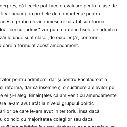
gerpres, că liceele pot face o evaluare pentru clase de
raticat acum prin probele de competențe pentru
a aceste probe elevii primesc rezultatul sub forma
 doar cei cu „admis” vor putea opta în fișele de admitere
lizările unde sunt clase „de excelență”, conform
id care a formulat acest amendament.
evilor pentru admitere, dar şi pentru Bacalaureat o
i reformă, dar să însemne şi o susţinere a elevilor pe
re ei şi-l aleg. Bineînţeles că am venit cu amendamente,
re le-am avut atât la nivelul grupului politic
ărilor pe care le-am avut în teritoriu. Însă dacă
 coincid cu majoritatea colegilor sau dacă
 fi îmbunătăţite în urma dezbaterilor din comisie, nu