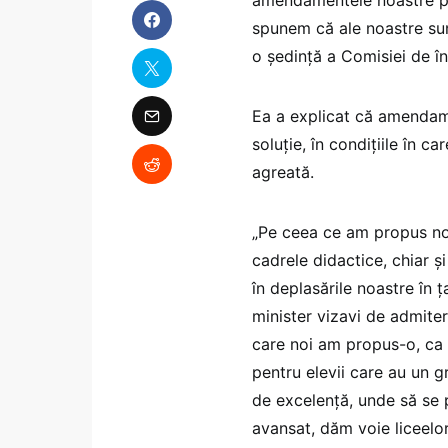
spunem că ale noastre sun
o şedinţă a Comisiei de î
Ea a explicat că amendame
soluţie, în condiţiile în 
agreată.
„Pe ceea ce am propus noi
cadrele didactice, chiar şi
în deplasările noastre în 
minister vizavi de admiter
care noi am propus-o, ca 
pentru elevii care au un g
de excelenţă, unde să se p
avansat, dăm voie liceelor