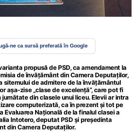
gă-ne ca sursă preferată în Google
n varianta propusă de PSD, ca amendament la
Comisia de învățământ din Camera Deputaților,
 sitemului de admitere de la învățământul
r așa-zise „clase de excelență”, care pot fi
jumătate din clasele unui liceu. Elevii ar intra
izare computerizată, ca în prezent și tot pe
a Evaluarea Națională de la finalul clasei a
talia Intotero, deputat PSD și președinta
t din Camera Deputaților.