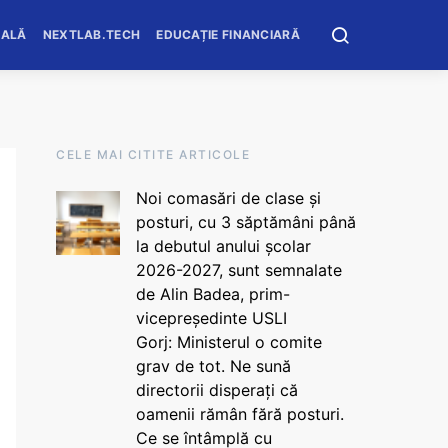
OALĂ
NEXTLAB.TECH
EDUCAȚIE FINANCIARĂ
CELE MAI CITITE ARTICOLE
Noi comasări de clase și
posturi, cu 3 săptămâni până
la debutul anului școlar
2026-2027, sunt semnalate
de Alin Badea, prim-
vicepreședinte USLI
Gorj: Ministerul o comite
grav de tot. Ne sună
directorii disperați că
oamenii rămân fără posturi.
Ce se întâmplă cu