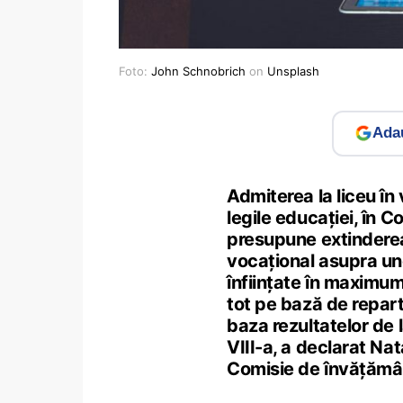
Foto:
John Schnobrich
on
Unsplash
Adau
Admiterea la liceu î
legile educației, în 
presupune extinderea
vocațional asupra uno
înființate în maximum 
tot pe bază de repart
baza rezultatelor de l
VIII-a, a declarat Na
Comisie de învățămân