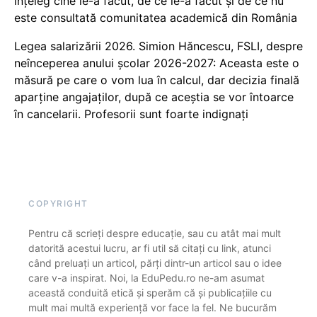
înțeleg cine le-a făcut, de ce le-a făcut și de ce nu
este consultată comunitatea academică din România
Legea salarizării 2026. Simion Hăncescu, FSLI, despre
neînceperea anului școlar 2026-2027: Aceasta este o
măsură pe care o vom lua în calcul, dar decizia finală
aparține angajaților, după ce aceștia se vor întoarce
în cancelarii. Profesorii sunt foarte indignați
COPYRIGHT
Pentru că scrieți despre educație, sau cu atât mai mult
datorită acestui lucru, ar fi util să citați cu link, atunci
când preluați un articol, părți dintr-un articol sau o idee
care v-a inspirat. Noi, la EduPedu.ro ne-am asumat
această conduită etică și sperăm că și publicațiile cu
mult mai multă experiență vor face la fel. Ne bucurăm