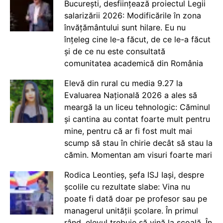
București, desființează proiectul Legii
salarizării 2026: Modificările în zona
învățământului sunt hilare. Eu nu
înțeleg cine le-a făcut, de ce le-a făcut
și de ce nu este consultată
comunitatea academică din România
Elevă din rural cu media 9.27 la
Evaluarea Națională 2026 a ales să
meargă la un liceu tehnologic: Căminul
și cantina au contat foarte mult pentru
mine, pentru că ar fi fost mult mai
scump să stau în chirie decât să stau la
cămin. Momentan am visuri foarte mari
Rodica Leontieș, șefa ISJ Iași, despre
școlile cu rezultate slabe: Vina nu
poate fi dată doar pe profesor sau pe
managerul unității școlare. În primul
rând, elevul trebuie să vină la școală. În