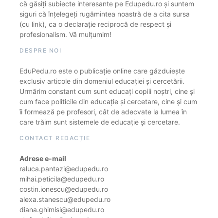
că găsiți subiecte interesante pe Edupedu.ro și suntem
siguri că înțelegeți rugămintea noastră de a cita sursa
(cu link), ca o declarație reciprocă de respect și
profesionalism. Vă mulțumim!
DESPRE NOI
EduPedu.ro este o publicație online care găzduiește
exclusiv articole din domeniul educației și cercetării.
Urmărim constant cum sunt educați copiii noștri, cine și
cum face politicile din educație și cercetare, cine și cum
îi formează pe profesori, cât de adecvate la lumea în
care trăim sunt sistemele de educație și cercetare.
CONTACT REDACȚIE
Adrese e-mail
raluca.pantazi@edupedu.ro
mihai.peticila@edupedu.ro
costin.ionescu@edupedu.ro
alexa.stanescu@edupedu.ro
diana.ghimisi@edupedu.ro