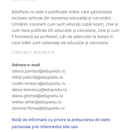
EduPedu.ro este o publicație online care găzduiește
exclusiv articole din domeniul educației și cercetării.
Urmărim constant cum sunt educați copiii noștri, cine și
cum face politicile din educație și cercetare, cine și cum
îi formează pe profesori, cât de adecvate la lumea în
care trăim sunt sistemele de educație și cercetare.
CONTACT REDACȚIE
Adrese e-mail
raluca.pantazi@edupedu.ro
mihai.peticila@edupedu.ro
costin.ionescu@edupedu.ro
alexa.stanescu@edupedu.ro
diana.ghimisi@edupedu.ro
stefan.lefter@edupedu.ro
ramona.florea@edupedu.ro
Notă de informare cu privire la prelucrarea de date
personale prin intermediul site-ului