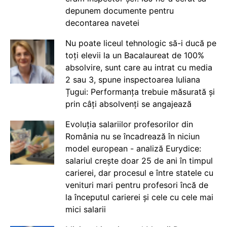
depunem documente pentru
decontarea navetei
Nu poate liceul tehnologic să-i ducă pe
toți elevii la un Bacalaureat de 100%
absolvire, sunt care au intrat cu media
2 sau 3, spune inspectoarea Iuliana
Țugui: Performanța trebuie măsurată și
prin câți absolvenți se angajează
Evoluția salariilor profesorilor din
România nu se încadrează în niciun
model european - analiză Eurydice:
salariul crește doar 25 de ani în timpul
carierei, dar procesul e între statele cu
venituri mari pentru profesori încă de
la începutul carierei și cele cu cele mai
mici salarii