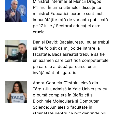
Ministrul interimar al Muncii Dragos
Pîslaru: În urma ultimelor discuții cu
ministrul Educației lucrurile sunt mult
îmbunătățite față de varianta publicată
pe 17 iulie / Sectorul educației este
crucial
Daniel David: Bacalaureatul nu ar trebui
să fie folosit ca mijloc de intrare la
facultate. Bacalaureatul trebuie să fie
un examen care certifică competențele
pe care le ai după parcursul unui
învățământ obligatoriu
Andra-Gabriela Cîrstoiu, elevă din
Târgu Jiu, admisă la Yale University cu
o bursă completă în Biofizică și
Biochimie Moleculară și Computer
Science: Am ales o facultate în
străinătate pentru că pot deprinde noi