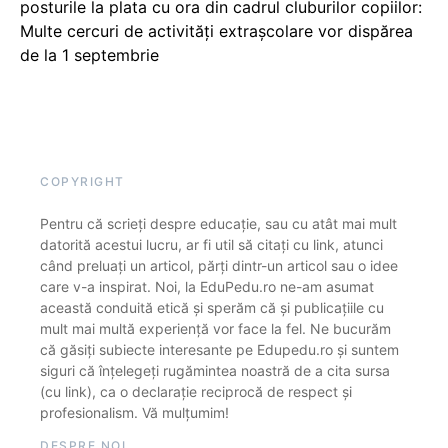
posturile la plata cu ora din cadrul cluburilor copiilor:
Multe cercuri de activități extrașcolare vor dispărea
de la 1 septembrie
COPYRIGHT
Pentru că scrieți despre educație, sau cu atât mai mult
datorită acestui lucru, ar fi util să citați cu link, atunci
când preluați un articol, părți dintr-un articol sau o idee
care v-a inspirat. Noi, la EduPedu.ro ne-am asumat
această conduită etică și sperăm că și publicațiile cu
mult mai multă experiență vor face la fel. Ne bucurăm
că găsiți subiecte interesante pe Edupedu.ro și suntem
siguri că înțelegeți rugămintea noastră de a cita sursa
(cu link), ca o declarație reciprocă de respect și
profesionalism. Vă mulțumim!
DESPRE NOI