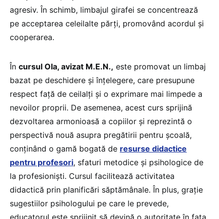
agresiv. În schimb, limbajul girafei se concentrează
pe acceptarea celeilalte părți, promovând acordul și
cooperarea.
În
cursul Ola, avizat M.E.N.,
este promovat un limbaj
bazat pe deschidere și înțelegere, care presupune
respect față de ceilalți și o exprimare mai limpede a
nevoilor proprii. De asemenea, acest curs sprijină
dezvoltarea armonioasă a copiilor și reprezintă o
perspectivă nouă asupra pregătirii pentru școală,
conținând o gamă bogată de
resurse didactice
pentru profesori
, sfaturi metodice și psihologice de
la profesioniști. Cursul facilitează activitatea
didactică prin planificări săptămânale. În plus, grație
sugestiilor psihologului pe care le prevede,
educatorul este sprijinit să devină o autoritate în fața