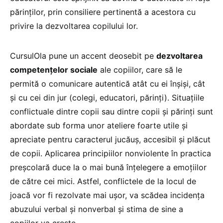
părinților, prin consiliere pertinentă a acestora cu
privire la dezvoltarea copilului lor.
CursulOla pune un accent deosebit pe
dezvoltarea
competențelor sociale
ale copiilor, care să le
permită o comunicare autentică atât cu ei înșiși, cât
și cu cei din jur (colegi, educatori, părinți). Situațiile
conflictuale dintre copii sau dintre copii și părinți sunt
abordate sub forma unor ateliere foarte utile și
apreciate pentru caracterul jucăuș, accesibil și plăcut
de copii. Aplicarea principiilor nonviolente în practica
preșcolară duce la o mai bună înțelegere a emoțiilor
de către cei mici. Astfel, conflictele de la locul de
joacă vor fi rezolvate mai ușor, va scădea incidența
abuzului verbal și nonverbal și stima de sine a
copiilor va crește.