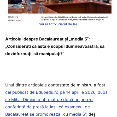
Sursa foto: Ziarul de Iași
Articolul despre Bacalaureat și „media 5”:
„Considerați că ăsta e scopul dumneavoastră, să
dezinformați, să manipulați?”
Unul dintre articolele contestate de ministru a fost
cel publicat de Edupedu.ro pe 14 aprilie 2026, după
ce Mihai Dimian a afirmat de două ori, într-o
conferință de presă la Iași, că examenul de
Bacalaureat se promovează „cu media 5”,
deși