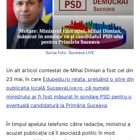
Sursa foto: Suceava LIVE
Un alt articol contestat de Mihai Dimian a fost cel din
23 mai, în care
Edupedu.ro relata, preluând o știre din
publicația locală SuceavaLive.ro, că numele
ministrului ar fi fost măsurat în sondaje PSD pentru o
eventuală candidatură la Primăria Suceava
.
În timpul apelului telefonic către redacție, ministrul a
acuzat publicația că îl asociază politic în mod