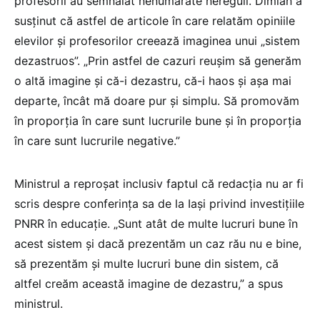
profesorii au semnalat nenumărate nereguli. Dimian a
susținut că astfel de articole în care relatăm opiniile
elevilor și profesorilor creează imaginea unui „sistem
dezastruos”. „Prin astfel de cazuri reușim să generăm
o altă imagine și că-i dezastru, că-i haos și așa mai
departe, încât mă doare pur și simplu. Să promovăm
în proporția în care sunt lucrurile bune și în proporția
în care sunt lucrurile negative.”
Ministrul a reproșat inclusiv faptul că redacția nu ar fi
scris despre conferința sa de la Iași privind investițiile
PNRR în educație. „Sunt atât de multe lucruri bune în
acest sistem și dacă prezentăm un caz rău nu e bine,
să prezentăm și multe lucruri bune din sistem, că
altfel creăm această imagine de dezastru,” a spus
ministrul.