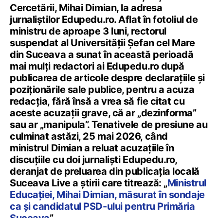
Cercetării, Mihai Dimian, la adresa
jurnaliștilor Edupedu.ro. Aflat în fotoliul de
ministru de aproape 3 luni, rectorul
suspendat al Universității Șefan cel Mare
din Suceava a sunat în această perioadă
mai mulți redactori ai Edupedu.ro după
publicarea de articole despre declarațiile și
poziționările sale publice, pentru a acuza
redacția, fără însă a vrea să fie citat cu
aceste acuzații grave, că ar „dezinforma”
sau ar „manipula”. Tenativele de presiune au
culminat astăzi, 25 mai 2026, când
ministrul Dimian a reluat acuzațiile în
discuțiile cu doi jurnaliști Edupedu.ro,
deranjat de preluarea din publicația locală
Suceava Live a știrii care titrează: „
Ministrul
Educației, Mihai Dimian, măsurat în sondaje
ca și candidatul PSD-ului pentru Primăria