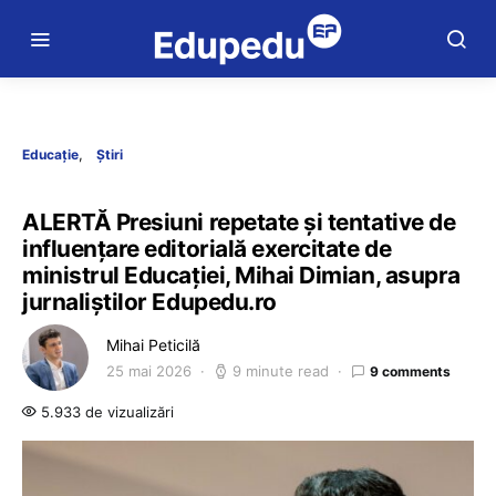
Educație
Știri
ALERTĂ Presiuni repetate și tentative de
influențare editorială exercitate de
ministrul Educației, Mihai Dimian, asupra
jurnaliștilor Edupedu.ro
Mihai Peticilă
25 mai 2026
9 minute read
9 comments
5.933 de vizualizări