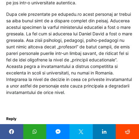
pe jos intr-o universitate autentica.
Dupa cele prezentate pe edupedu.ro acest personaj ar trebui
sa aiba bunul simt de a dispare complet din peisaj. Aducerea
acestui specimen la varful ministerului educatiei a fost o mare
greseala. La fel cum si aducerea lui Daniel David a fost o mare
greseala. Asa zisii psihologi, pedagogi, psiho-pedagogi nu
sunt nimic altceva decat „profesori” de batut campii, de emis
pareri personale puerile intr-un limbaj savant, de ridicat fel si
fel de idei oligofrene la nivel de „principii educationale”.
Aceasta pegra a invatamantului a distrus competitita si
excelenta in scoli si universitati, nu numai in Romania.
Integrarea la nivel de decizie in ceea ce priveste invatamantul
a unor astfel de personaje este cauza principala a degradarii
invatamantului de orice nivel.
Reply