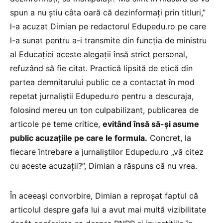
spun a nu știu câta oară că dezinformați prin titluri,”
l-a acuzat Dimian pe redactorul Edupedu.ro pe care
l-a sunat pentru a-i transmite din funcția de ministru
al Educației aceste alegații însă strict personal,
refuzând să fie citat. Practică lipsită de etică din
partea demnitarului public ce a contactat în mod
repetat jurnaliștii Edupedu.ro pentru a descuraja,
folosind mereu un ton culpabilizant, publicarea de
articole pe teme critice,
evitând însă să-și asume
public acuzațiile pe care le formula.
Concret, la
fiecare întrebare a jurnaliștilor Edupedu.ro „vă citez
cu aceste acuzații?”, Dimian a răspuns că nu vrea.
În aceeași convorbire, Dimian a reproșat faptul că
articolul despre gafa lui a avut mai multă vizibilitate