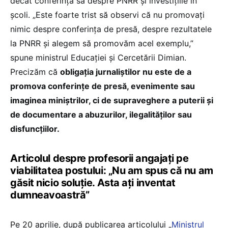
decât conferința sa despre PNRR și investițiile în
școli. „Este foarte trist să observi că nu promovați
nimic despre conferința de presă, despre rezultatele
la PNRR și alegem să promovăm acel exemplu,”
spune ministrul Educației și Cercetării Dimian.
Precizăm că
obligația jurnaliștilor nu este de a
promova conferințe de presă, evenimente sau
imaginea miniștrilor, ci de supraveghere a puterii și
de documentare a abuzurilor, ilegalităților sau
disfuncțiilor.
Articolul despre profesorii angajați pe
viabilitatea postului: „Nu am spus că nu am
găsit nicio soluție. Asta ați inventat
dumneavoastră”
Pe 20 aprilie, după publicarea articolului „
Ministrul