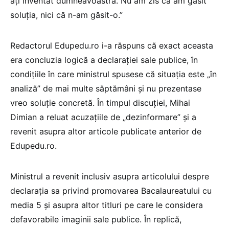
ați inventat dumneavoastră. Nu am zis că am găsit
soluția, nici că n-am găsit-o.”
Redactorul Edupedu.ro i-a răspuns că exact aceasta
era concluzia logică a declarației sale publice, în
condițiile în care ministrul spusese că situația este „în
analiză” de mai multe săptămâni și nu prezentase
vreo soluție concretă. În timpul discuției, Mihai
Dimian a reluat acuzațiile de „dezinformare” și a
revenit asupra altor articole publicate anterior de
Edupedu.ro.
Ministrul a revenit inclusiv asupra articolului despre
declarația sa privind promovarea Bacalaureatului cu
media 5 și asupra altor titluri pe care le considera
defavorabile imaginii sale publice. În replică,