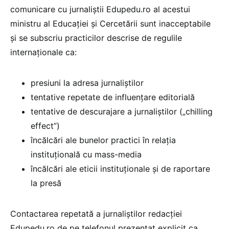
comunicare cu jurnaliștii Edupedu.ro al acestui
ministru al Educației și Cercetării sunt inacceptabile
și se subscriu practicilor descrise de regulile
internaționale ca:
presiuni la adresa jurnaliștilor
tentative repetate de influențare editorială
tentative de descurajare a jurnaliștilor („chilling
effect”)
încălcări ale bunelor practici în relația
instituțională cu mass-media
încălcări ale eticii instituționale și de raportare
la presă
Contactarea repetată a jurnaliștilor redacției
Edupedu.ro de pe telefonul prezentat explicit ca