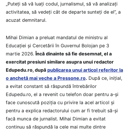
„Puteți să vă luați codul, jurnalismul, să vă analizați
activitatea, să vedeți cât de departe sunteți de el”, a
acuzat demnitarul.
Mihai Dimian a preluat mandatul de ministru al
Educației și Cercetării în Guvernul Bolojan pe 3
martie 2026.
Încă dinainte să fie desemnat, el a
exercitat presiuni similare asupra unui redactor
Edupedu.ro, după
publicarea unui articol referitor la
o anchetă mai veche a Pressone.ro
.
După ce, inițial,
a evitat constant să răspundă întrebărilor
Edupedu.ro, el a revenit cu telefon doar pentru a-și
face cunoscută poziția cu privire la acel articol și
pentru a explica redactorului cum ar fi trebuit să-și
facă munca de jurnalist. Mihai Dimian a evitat
continuu să răspundă la cele mai multe dintre