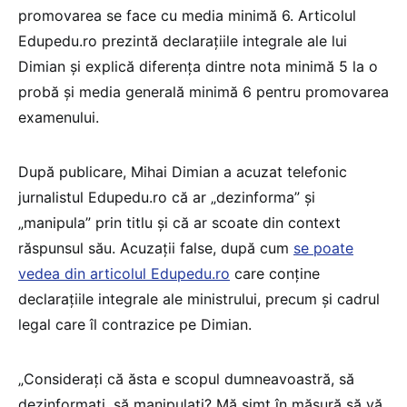
promovarea se face cu media minimă 6. Articolul
Edupedu.ro prezintă declarațiile integrale ale lui
Dimian și explică diferența dintre nota minimă 5 la o
probă și media generală minimă 6 pentru promovarea
examenului.
După publicare, Mihai Dimian a acuzat telefonic
jurnalistul Edupedu.ro că ar „dezinforma” și
„manipula” prin titlu și că ar scoate din context
răspunsul său. Acuzații false, după cum
se poate
vedea din articolul Edupedu.ro
care conține
declarațiile integrale ale ministrului, precum și cadrul
legal care îl contrazice pe Dimian.
„Considerați că ăsta e scopul dumneavoastră, să
dezinformați, să manipulați? Mă simt în măsură să vă