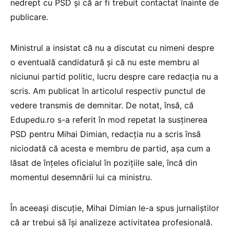
nedrept cu PSD și că ar fi trebuit contactat înainte de
publicare.
Ministrul a insistat că nu a discutat cu nimeni despre
o eventuală candidatură și că nu este membru al
niciunui partid politic, lucru despre care redacția nu a
scris. Am publicat în articolul respectiv punctul de
vedere transmis de demnitar. De notat, însă, că
Edupedu.ro s-a referit în mod repetat la susținerea
PSD pentru Mihai Dimian, redacția nu a scris însă
niciodată că acesta e membru de partid, așa cum a
lăsat de înțeles oficialul în pozițiile sale, încă din
momentul desemnării lui ca ministru.
În aceeași discuție, Mihai Dimian le-a spus jurnaliștilor
că ar trebui să își analizeze activitatea profesională.