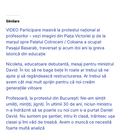
Similare
VIDEO Participare masivă la protestul național al
profesorilor – vezi imagini din Piața Victoriei și de la
marșul spre Palatul Cotroceni / Coloana a ocupat
Pasajul Basarab, traversat și acum doi ani la greva
istorică din educație
Nicoleta, educatoare debutantă, mesaj pentru ministrul
David: În loc să ne bage bețe în roate ar trebui să ne
ajute și să regândească restructurarea. Ar trebui să
avem cât mai mult sprijin pentru că noi creăm
generațiile viitoare
Profesoară, la protestul din București: Ne-am simțit
umiliți, mințiți, jigniți. În ultimii 30 de ani, niciun ministru
n-a îndrăznit să se poarte cu noi cum s-a purtat Daniel
David. Nu suntem pe șantier, intru în clasă, trântesc ușa
clasei și îmi văd de treabă. Avem o muncă ce necesită
foarte multă analiză