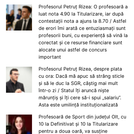
Profesorul Petruț Rizea: O profesoară a
luat nota 4.90 la Titularizare, iar după
contestații nota a ajuns la 8.70 / Astfel
de erori îmi arată ce entuziasmați sunt
profesorii buni, cu experiență să vină la
corectat și ce resurse financiare sunt
alocate unui astfel de concurs
important
Profesorul Petruț Rizea, despre plata
cu ora: Dacă mă apuc să strâng sticle
și să le duc la SGR, câștig mai mult
într-o zi / Statul îți aruncă niște
mărunțiș și îți cere să-i spui „salariu”.
Asta este umilință instituționalizată
Profesoară de Sport din județul Olt, cu
10 la Definitivat și 10 la Titularizare
pentru a doua oară, va susține