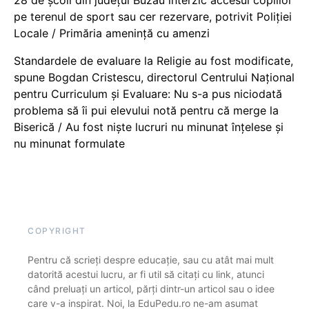
28 de școli din județul Buzău interzic accesul copiilor
pe terenul de sport sau cer rezervare, potrivit Poliției
Locale / Primăria amenință cu amenzi
Standardele de evaluare la Religie au fost modificate,
spune Bogdan Cristescu, directorul Centrului Național
pentru Curriculum și Evaluare: Nu s-a pus niciodată
problema să îi pui elevului notă pentru că merge la
Biserică / Au fost niște lucruri nu minunat înțelese și
nu minunat formulate
COPYRIGHT
Pentru că scrieți despre educație, sau cu atât mai mult
datorită acestui lucru, ar fi util să citați cu link, atunci
când preluați un articol, părți dintr-un articol sau o idee
care v-a inspirat. Noi, la EduPedu.ro ne-am asumat