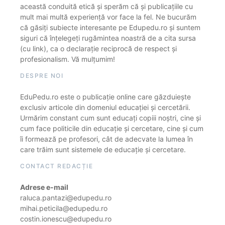
această conduită etică și sperăm că și publicațiile cu
mult mai multă experiență vor face la fel. Ne bucurăm
că găsiți subiecte interesante pe Edupedu.ro și suntem
siguri că înțelegeți rugămintea noastră de a cita sursa
(cu link), ca o declarație reciprocă de respect și
profesionalism. Vă mulțumim!
DESPRE NOI
EduPedu.ro este o publicație online care găzduiește
exclusiv articole din domeniul educației și cercetării.
Urmărim constant cum sunt educați copiii noștri, cine și
cum face politicile din educație și cercetare, cine și cum
îi formează pe profesori, cât de adecvate la lumea în
care trăim sunt sistemele de educație și cercetare.
CONTACT REDACȚIE
Adrese e-mail
raluca.pantazi@edupedu.ro
mihai.peticila@edupedu.ro
costin.ionescu@edupedu.ro