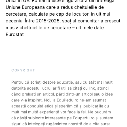
Unici în UE: România este singura țară din întreaga
Uniune Europeană care a redus cheltuielile de
cercetare, calculate pe cap de locuitor, în ultimul
deceniu. Între 2015-2025, spațiul comunitar a crescut
masiv cheltuielile de cercetare – ultimele date
Eurostat
COPYRIGHT
Pentru că scrieți despre educație, sau cu atât mai mult
datorită acestui lucru, ar fi util să citați cu link, atunci
când preluați un articol, părți dintr-un articol sau o idee
care v-a inspirat. Noi, la EduPedu.ro ne-am asumat
această conduită etică și sperăm că și publicațiile cu
mult mai multă experiență vor face la fel. Ne bucurăm
că găsiți subiecte interesante pe Edupedu.ro și suntem
siguri că înțelegeți rugămintea noastră de a cita sursa