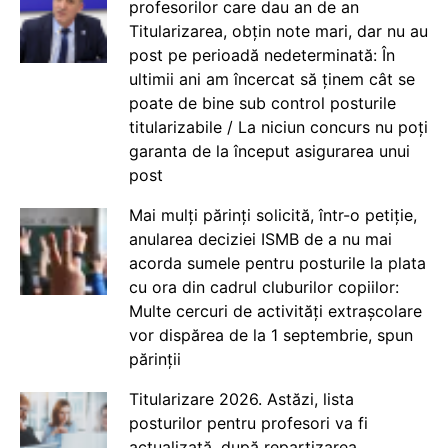
profesorilor care dau an de an
Titularizarea, obțin note mari, dar nu au
post pe perioadă nedeterminată: În
ultimii ani am încercat să ținem cât se
poate de bine sub control posturile
titularizabile / La niciun concurs nu poți
garanta de la început asigurarea unui
post
Mai mulți părinți solicită, într-o petiție,
anularea deciziei ISMB de a nu mai
acorda sumele pentru posturile la plata
cu ora din cadrul cluburilor copiilor:
Multe cercuri de activități extrașcolare
vor dispărea de la 1 septembrie, spun
părinții
Titularizare 2026. Astăzi, lista
posturilor pentru profesori va fi
actualizată, după repartizarea