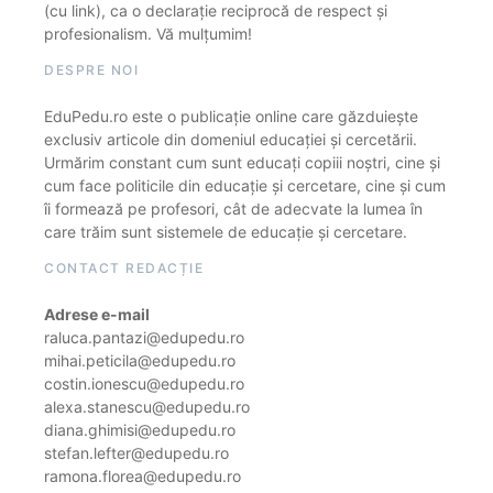
(cu link), ca o declarație reciprocă de respect și
profesionalism. Vă mulțumim!
DESPRE NOI
EduPedu.ro este o publicație online care găzduiește
exclusiv articole din domeniul educației și cercetării.
Urmărim constant cum sunt educați copiii noștri, cine și
cum face politicile din educație și cercetare, cine și cum
îi formează pe profesori, cât de adecvate la lumea în
care trăim sunt sistemele de educație și cercetare.
CONTACT REDACȚIE
Adrese e-mail
raluca.pantazi@edupedu.ro
mihai.peticila@edupedu.ro
costin.ionescu@edupedu.ro
alexa.stanescu@edupedu.ro
diana.ghimisi@edupedu.ro
stefan.lefter@edupedu.ro
ramona.florea@edupedu.ro