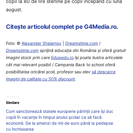
copil la 80 de lire sterline pe copil începând cu luna
august.
Citește articolul complet pe G4Media.ro
.
Foto: ©
Alexander Shalamov
|
Dreamstime.com
/
Dreamstime.com
sprijină educaţia din România şi oferă gratuit
imagini stock prin care
Edupedu.ro
îşi poate ilustra articolele
cât mai relevant posibil / Campania Back to school oferă
posibilitatea oricărei școli, profesor sau elev
să descarce
imagini de calitate cu 50% discount
.
Similare
Cum sancționează statele europene părinții care își duc
copiii în vacanțe în timpul anului școlar ca să facă
economii. De la amenzi de mii de euro până la pedepse
cu închisoarea