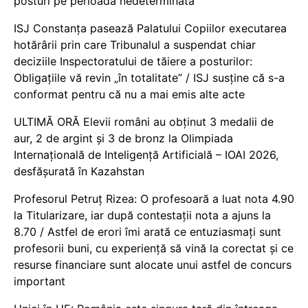
posturi pe perioadă nedeterminată
ISJ Constanța pasează Palatului Copiilor executarea
hotărârii prin care Tribunalul a suspendat chiar
deciziile Inspectoratului de tăiere a posturilor:
Obligațiile vă revin „în totalitate” / ISJ susține că s-a
conformat pentru că nu a mai emis alte acte
ULTIMĂ ORĂ Elevii români au obținut 3 medalii de
aur, 2 de argint și 3 de bronz la Olimpiada
Internațională de Inteligență Artificială – IOAI 2026,
desfășurată în Kazahstan
Profesorul Petruț Rizea: O profesoară a luat nota 4.90
la Titularizare, iar după contestații nota a ajuns la
8.70 / Astfel de erori îmi arată ce entuziasmați sunt
profesorii buni, cu experiență să vină la corectat și ce
resurse financiare sunt alocate unui astfel de concurs
important