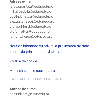
Adrese e-mail
raluca.pantazi@edupedu.ro
mihai.peticila@edupedu.ro
costin.ionescu@edupedu.ro
alexa.stanescu@edupedu.ro
diana.ghimisi@edupedu.ro
stefan.lefter@edupedu.ro
ramona.florea@edupedu.ro
Notă de informare cu privire la prelucrarea de date
personale prin intermediul site-ului
Politica de cookie
Modifică setarile cookie-urilor
PUBLICITATE ȘI PARTENERIATE
Adresă de e-mail
comunicare@edupedu.ro