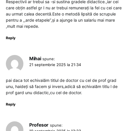
Respectivii ar trebui sa -si sustina gradele didactice.,iar cei
care obțin astfel gr I nu ar trebui remunerați la fel cu cei care
au urmat calea decentă.Este o metodă lipsită de scrupule
pentru a ,,arde etapele”,și a ajunge la un salariu mai mare
,mult mai repede.
Reply
Mihai
spune:
21 septembrie 2025 la 21:34
pai daca tot echivalăm titlul de doctor cu cel de prof grad
unu, haideți să facem și invers,adică să echivalăm titlu l de
prof gard unu didactic,cu cel de doctor.
Reply
Profesor
spune:
19 septembrie 2025 la 13:23