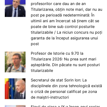
profesorilor care dau an de an
Titularizarea, obțin note mari, dar nu au
post pe perioadă nedeterminată: În
ultimii ani am încercat să ținem cât se
poate de bine sub control posturile
titularizabile / La niciun concurs nu poți
garanta de la început asigurarea unui
post
Profesor de Istorie cu 9.70 la
Titularizare 2026: Nu prea sunt mari
așteptările. Din păcate nu sunt posturi
titularizabile
Secretarul de stat Sorin Ion: La
disciplinele din zona tehnologică există
o criză de personal calificat pe zona
de maiștri-instructori
Elevii de clasa a IX-a încep anul școlar