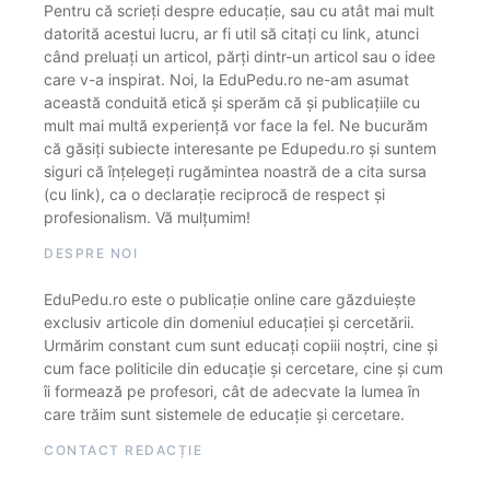
Pentru că scrieți despre educație, sau cu atât mai mult
datorită acestui lucru, ar fi util să citați cu link, atunci
când preluați un articol, părți dintr-un articol sau o idee
care v-a inspirat. Noi, la EduPedu.ro ne-am asumat
această conduită etică și sperăm că și publicațiile cu
mult mai multă experiență vor face la fel. Ne bucurăm
că găsiți subiecte interesante pe Edupedu.ro și suntem
siguri că înțelegeți rugămintea noastră de a cita sursa
(cu link), ca o declarație reciprocă de respect și
profesionalism. Vă mulțumim!
DESPRE NOI
EduPedu.ro este o publicație online care găzduiește
exclusiv articole din domeniul educației și cercetării.
Urmărim constant cum sunt educați copiii noștri, cine și
cum face politicile din educație și cercetare, cine și cum
îi formează pe profesori, cât de adecvate la lumea în
care trăim sunt sistemele de educație și cercetare.
CONTACT REDACȚIE