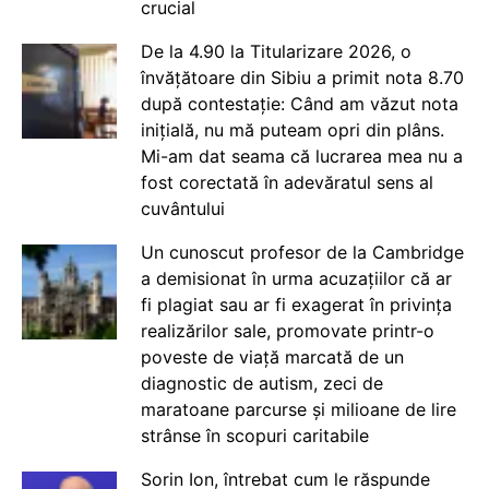
crucial
De la 4.90 la Titularizare 2026, o
învățătoare din Sibiu a primit nota 8.70
după contestație: Când am văzut nota
inițială, nu mă puteam opri din plâns.
Mi-am dat seama că lucrarea mea nu a
fost corectată în adevăratul sens al
cuvântului
Un cunoscut profesor de la Cambridge
a demisionat în urma acuzațiilor că ar
fi plagiat sau ar fi exagerat în privința
realizărilor sale, promovate printr-o
poveste de viață marcată de un
diagnostic de autism, zeci de
maratoane parcurse și milioane de lire
strânse în scopuri caritabile
Sorin Ion, întrebat cum le răspunde