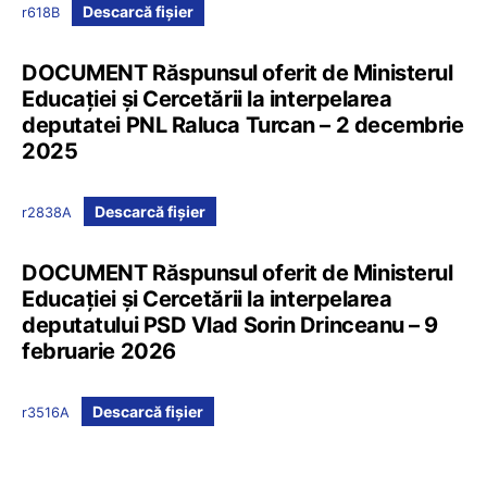
Descarcă fișier
r618B
DOCUMENT Răspunsul oferit de Ministerul
Educației și Cercetării la interpelarea
deputatei PNL Raluca Turcan – 2 decembrie
2025
Descarcă fișier
r2838A
DOCUMENT Răspunsul oferit de Ministerul
Educației și Cercetării la interpelarea
deputatului PSD Vlad Sorin Drinceanu – 9
februarie 2026
Descarcă fișier
r3516A