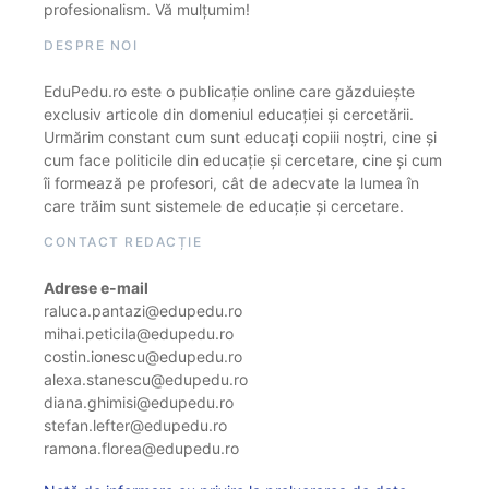
profesionalism. Vă mulțumim!
DESPRE NOI
EduPedu.ro este o publicație online care găzduiește
exclusiv articole din domeniul educației și cercetării.
Urmărim constant cum sunt educați copiii noștri, cine și
cum face politicile din educație și cercetare, cine și cum
îi formează pe profesori, cât de adecvate la lumea în
care trăim sunt sistemele de educație și cercetare.
CONTACT REDACȚIE
Adrese e-mail
raluca.pantazi@edupedu.ro
mihai.peticila@edupedu.ro
costin.ionescu@edupedu.ro
alexa.stanescu@edupedu.ro
diana.ghimisi@edupedu.ro
stefan.lefter@edupedu.ro
ramona.florea@edupedu.ro