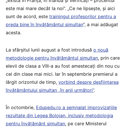
„există în Franța, în Irlanda și verificați – procentul
este mai mare decât la noi”. „Ce ne lipsește, și aici
sunt de acord, este
trainingul profesorilor pentru a
preda bine în învățământul simultan
”, a mai adăugat
acesta.
La sfârșitul lunii august a fost introdusă
o nouă
metodologie pentru învățământul simultan
, prin care
elevii de clasa a VIII-a au fost amestecați din nou cu
cei din clase mai mici. Iar în septembrie premierul a
lărgit orizontul de timp,
vorbind despre desființarea
învățământului simultan „în anii următori”
.
În octombrie,
Edupedu.ro a semnalat improvizațiile
rezultate din Legea Bolojan, inclusiv metodologia
pentru învățământ simultan
, pe care Ministerul