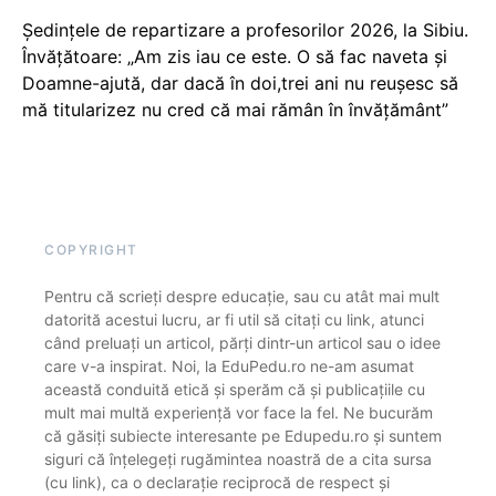
Ședințele de repartizare a profesorilor 2026, la Sibiu.
Învățătoare: „Am zis iau ce este. O să fac naveta și
Doamne-ajută, dar dacă în doi,trei ani nu reușesc să
mă titularizez nu cred că mai rămân în învățământ”
COPYRIGHT
Pentru că scrieți despre educație, sau cu atât mai mult
datorită acestui lucru, ar fi util să citați cu link, atunci
când preluați un articol, părți dintr-un articol sau o idee
care v-a inspirat. Noi, la EduPedu.ro ne-am asumat
această conduită etică și sperăm că și publicațiile cu
mult mai multă experiență vor face la fel. Ne bucurăm
că găsiți subiecte interesante pe Edupedu.ro și suntem
siguri că înțelegeți rugămintea noastră de a cita sursa
(cu link), ca o declarație reciprocă de respect și