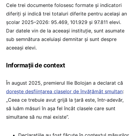
Cele trei documente folosesc formate și indicatori
diferiți și indică trei totaluri diferite pentru același an
școlar 2025–2026: 95.469, 101.929 și 97.811 elevi.
Dar datele vin de la aceeași instituție, sunt asumate
sub semnătura aceluiași demnitar și sunt despre
aceeași elevi.
Informații de context
În august 2025, premierul Ilie Bolojan a declarat că
dorește desființarea claselor de învățămât smultan
:
„Ceea ce trebuie avut grijă la țară este, într-adevăr,
să luăm măsuri în așa fel încât clasele care sunt
simultane să nu mai existe”.
Declarațiile au fost făcute în contextul măsurilor