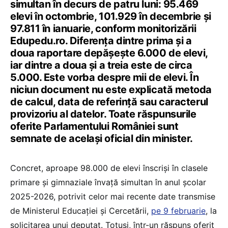
simultan în decurs de patru luni: 95.469
elevi în octombrie, 101.929 în decembrie și
97.811 în ianuarie, conform monitorizării
Edupedu.ro. Diferența dintre prima și a
doua raportare depășește 6.000 de elevi,
iar dintre a doua și a treia este de circa
5.000. Este vorba despre mii de elevi. În
niciun document nu este explicată metoda
de calcul, data de referință sau caracterul
provizoriu al datelor. Toate răspunsurile
oferite Parlamentului României sunt
semnate de același oficial din minister.
Concret, aproape 98.000 de elevi înscriși în clasele
primare și gimnaziale învață simultan în anul școlar
2025-2026, potrivit celor mai recente date transmise
de Ministerul Educației și Cercetării,
pe 9 februarie
, la
solicitarea unui deputat. Totuși, într-un răspuns oferit