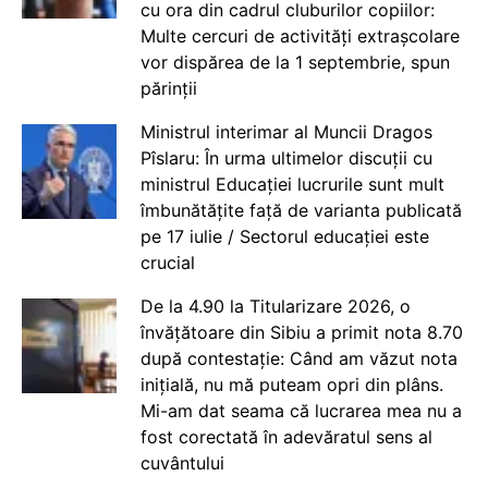
cu ora din cadrul cluburilor copiilor:
Multe cercuri de activități extrașcolare
vor dispărea de la 1 septembrie, spun
părinții
Ministrul interimar al Muncii Dragos
Pîslaru: În urma ultimelor discuții cu
ministrul Educației lucrurile sunt mult
îmbunătățite față de varianta publicată
pe 17 iulie / Sectorul educației este
crucial
De la 4.90 la Titularizare 2026, o
învățătoare din Sibiu a primit nota 8.70
după contestație: Când am văzut nota
inițială, nu mă puteam opri din plâns.
Mi-am dat seama că lucrarea mea nu a
fost corectată în adevăratul sens al
cuvântului