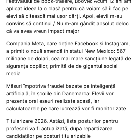
Festivalului de book-trailere, Boovie: Acum 12 ani am
aplicat ideea la o clasă pentru că voiam să îi fac pe
elevi să citească mai ușor cărți. Apoi, elevii m-au
convins să continui / Nu m-am gândit absolut deloc
că va avea vreun impact major
Compania Meta, care deține Facebook și Instagram,
a primit o nouă amendă în statul New Mexico: 567
milioane de dolari, cea mai mare sancțiune legată de
siguranța copiilor, primită de de gigantul social
media
Măsuri împotriva fraudei bazate pe inteligență
artificială, în școlile din Danemarca: Elevii vor
prezenta oral eseuri realizate acasă, iar
calculatoarele pe care lucrează vor fi monitorizate
Titularizare 2026. Astăzi, lista posturilor pentru
profesori va fi actualizată, după repartizarea
candidaților pe posturi titularizabile