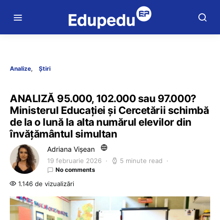
Analize
Știri
ANALIZĂ 95.000, 102.000 sau 97.000?
Ministerul Educației și Cercetării schimbă
de la o lună la alta numărul elevilor din
învățământul simultan
Adriana Vișean
19 februarie 2026
5 minute read
No comments
1.146 de vizualizări