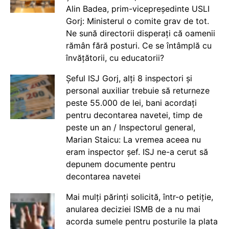
Alin Badea, prim-vicepreședinte USLI
Gorj: Ministerul o comite grav de tot.
Ne sună directorii disperați că oamenii
rămân fără posturi. Ce se întâmplă cu
învățătorii, cu educatorii?
Șeful ISJ Gorj, alți 8 inspectori și
personal auxiliar trebuie să returneze
peste 55.000 de lei, bani acordați
pentru decontarea navetei, timp de
peste un an / Inspectorul general,
Marian Staicu: La vremea aceea nu
eram inspector șef. ISJ ne-a cerut să
depunem documente pentru
decontarea navetei
Mai mulți părinți solicită, într-o petiție,
anularea deciziei ISMB de a nu mai
acorda sumele pentru posturile la plata