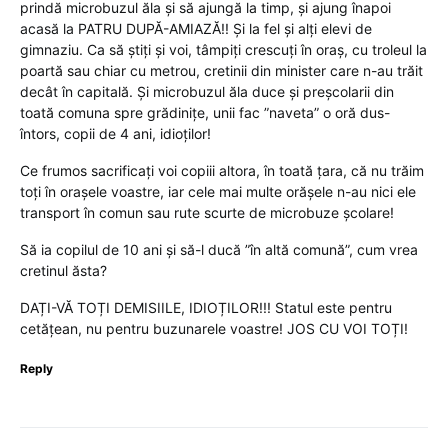
prindă microbuzul ăla și să ajungă la timp, și ajung înapoi
acasă la PATRU DUPĂ-AMIAZĂ!! Și la fel și alți elevi de
gimnaziu. Ca să știți și voi, tâmpiți crescuți în oraș, cu troleul la
poartă sau chiar cu metrou, cretinii din minister care n-au trăit
decât în capitală. Și microbuzul ăla duce și preșcolarii din
toată comuna spre grădinițe, unii fac ”naveta” o oră dus-
întors, copii de 4 ani, idioților!
Ce frumos sacrificați voi copiii altora, în toată țara, că nu trăim
toți în orașele voastre, iar cele mai multe orășele n-au nici ele
transport în comun sau rute scurte de microbuze școlare!
Să ia copilul de 10 ani și să-l ducă ”în altă comună”, cum vrea
cretinul ăsta?
DAȚI-VĂ TOȚI DEMISIILE, IDIOȚILOR!!! Statul este pentru
cetățean, nu pentru buzunarele voastre! JOS CU VOI TOȚI!
Reply