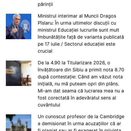
părinții
Ministrul interimar al Muncii Dragos
Pîslaru: În urma ultimelor discuții cu
ministrul Educației lucrurile sunt mult
îmbunătățite față de varianta publicată
pe 17 iulie / Sectorul educației este
crucial
De la 4.90 la Titularizare 2026, o
învățătoare din Sibiu a primit nota 8.70
după contestație: Când am văzut nota
inițială, nu mă puteam opri din plâns.
Mi-am dat seama că lucrarea mea nu a
fost corectată în adevăratul sens al
cuvântului
Un cunoscut profesor de la Cambridge
a demisionat în urma acuzațiilor că ar
fi plagiat sau ar fi exagerat în privința