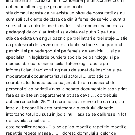
imprimanta si lucreaza intr o cancelarie pe un scaunel cot in
cot cu un alt coleg pe genuchi in poala …
stie domnul acesta ca nu exista un birou de consultatii ca nu
sunt sali suficiente de clasa ca din 8 femei de serviciu sunt 3
si restul posturilor le tine blocate …. stie domnul ca nu exista
pedagogi deloc si ar trebui sa existe cel putin 2 pe tura …..
stie ca exista un singur paznic pe trei intrari si trei etaje … stie
ca profesorul de serviciu a fost dublat si face si pe portarul
paznicul si pe pedagogul si pe femeia de serviciu …. si pe
specialistii in legislatie bursiera sociala pe psihologul si pe
medicul dar cu folosirea noilor tehonologii face si pe
informaticianul regizorul ingineru de sunet de imagine si pe
moderatorul documentaristul si actorul …..etc stie ca
secretariatul functioneaza cu jumatate din necesarul de
personal si ca parintii vin sa le scoata documentele scan print
fara sa existe un departament pt asa ceva …. dc trebuie
actiuni remediale 25 % din ora fie ca ai nevoie fie ca nu și se
intra cu bocancii in arta profesorala a cadrului didactic
intorcand totul cu susu in jos si nu il lasa sa se calibreze in fct
de nevoile specifice …
este consilier nenea Jiji si se aplica repetitie repetitie repetitie
repetitie repeta maaaa ….. ii doresc domnului si celor ce