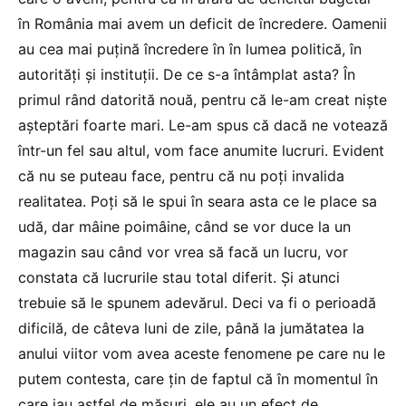
în România mai avem un deficit de încredere. Oamenii
au cea mai puțină încredere în în lumea politică, în
autorități și instituții. De ce s-a întâmplat asta? În
primul rând datorită nouă, pentru că le-am creat niște
așteptări foarte mari. Le-am spus că dacă ne votează
într-un fel sau altul, vom face anumite lucruri. Evident
că nu se puteau face, pentru că nu poți invalida
realitatea. Poți să le spui în seara asta ce le place sa
udă, dar mâine poimâine, când se vor duce la un
magazin sau când vor vrea să facă un lucru, vor
constata că lucrurile stau total diferit. Și atunci
trebuie să le spunem adevărul. Deci va fi o perioadă
dificilă, de câteva luni de zile, până la jumătatea la
anului viitor vom avea aceste fenomene pe care nu le
putem contesta, care țin de faptul că în momentul în
care iau astfel de măsuri, ele au un efect de