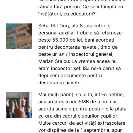
rămân fără posturi. Ce se întâmplă cu
învățătorii, cu educatorii?
Șeful ISJ Gorj, alți 8 inspectori și
personal auxiliar trebuie să returneze
peste 55.000 de lei, bani acordați
pentru decontarea navetei, timp de
peste un an / Inspectorul general,
Marian Staicu: La vremea aceea nu
eram inspector șef. ISJ ne-a cerut să
depunem documente pentru
decontarea navetei
Mai mulți părinți solicită, într-o petiție,
anularea deciziei ISMB de a nu mai
acorda sumele pentru posturile la plata
cu ora din cadrul cluburilor copiilor:
Multe cercuri de activități extrașcolare
vor dispărea de la 1 septembrie, spun