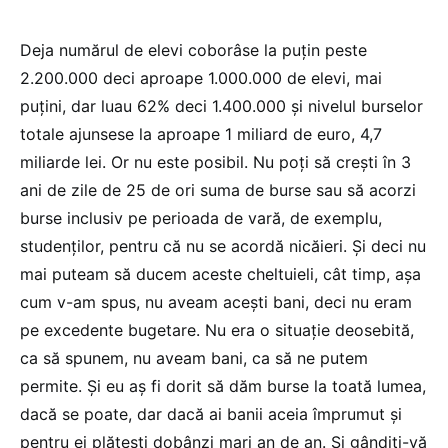
Deja numărul de elevi coborâse la puțin peste
2.200.000 deci aproape 1.000.000 de elevi, mai
puțini, dar luau 62% deci 1.400.000 și nivelul burselor
totale ajunsese la aproape 1 miliard de euro, 4,7
miliarde lei. Or nu este posibil. Nu poți să crești în 3
ani de zile de 25 de ori suma de burse sau să acorzi
burse inclusiv pe perioada de vară, de exemplu,
studenților, pentru că nu se acordă nicăieri. Și deci nu
mai puteam să ducem aceste cheltuieli, cât timp, așa
cum v-am spus, nu aveam acești bani, deci nu eram
pe excedente bugetare. Nu era o situație deosebită,
ca să spunem, nu aveam bani, ca să ne putem
permite. Și eu aș fi dorit să dăm burse la toată lumea,
dacă se poate, dar dacă ai banii aceia împrumut și
pentru ei plătești dobânzi mari an de an. Și gândiți-vă