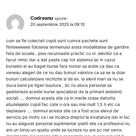
Codreanu
spune:
20 septembrie 2025 la 09:10
cum sa fie colectati copiii sunt cumva pachete sunt
fiinteeeeeee folosirea termenului arata modalitatea de gandire
fata de scoala , plus recunoaste practic cu nr. elevilor ca a
facut nimic dar a dat peste cap tot sistemul iar in cazul
burselor ei au bagat burse fara numar sa arate ca dau ca
veneau alegeri de ce nu dau bonuri valorice ca sa se ia doar
bunuri calculatoare rechizite si de ex. la elevii mari sa nu se
duca banii pe tigari bautura , dc nu aloca personal sa
gestioneze aceste burse specializat de la primarii asistenți
sociali …. domnul acesta stie ca in marile orase datorita
abuteiajelor copiii fac cate o ora sau mai mult 1,5 h etc ca
deplasare …. domnul acesta stie ca a fost scos elevul de
serviciu pe motiv ca i se incalca dreptul la invatatura dar in loc
nu au asigurat personal suplimentar platit site ca profesorul nu
are un birou un spatiu unde sa lucreze nu are pc net xerox