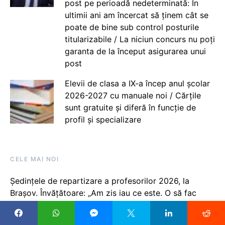
post pe perioadă nedeterminată: În
ultimii ani am încercat să ținem cât se
poate de bine sub control posturile
titularizabile / La niciun concurs nu poți
garanta de la început asigurarea unui
post
Elevii de clasa a IX-a încep anul școlar
2026-2027 cu manuale noi / Cărțile
sunt gratuite și diferă în funcție de
profil și specializare
CELE MAI NOI
Ședințele de repartizare a profesorilor 2026, la
Brașov. Învățătoare: „Am zis iau ce este. O să fac
naveta și Doamne-ajută, dar dacă în doi,trei ani nu
reușesc să mă titularizez nu cred că mai rămân în