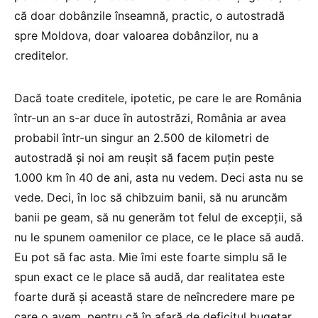
că doar dobânzile înseamnă, practic, o autostradă
spre Moldova, doar valoarea dobânzilor, nu a
creditelor.
Dacă toate creditele, ipotetic, pe care le are România
într-un an s-ar duce în autostrăzi, România ar avea
probabil într-un singur an 2.500 de kilometri de
autostradă și noi am reușit să facem puțin peste
1.000 km în 40 de ani, asta nu vedem. Deci asta nu se
vede. Deci, în loc să chibzuim banii, să nu aruncăm
banii pe geam, să nu generăm tot felul de excepții, să
nu le spunem oamenilor ce place, ce le place să audă.
Eu pot să fac asta. Mie îmi este foarte simplu să le
spun exact ce le place să audă, dar realitatea este
foarte dură și această stare de neîncredere mare pe
care o avem, pentru că în afară de deficitul bugetar