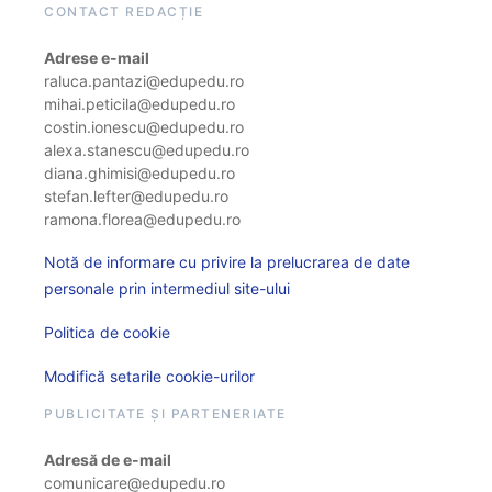
CONTACT REDACȚIE
Adrese e-mail
raluca.pantazi@edupedu.ro
mihai.peticila@edupedu.ro
costin.ionescu@edupedu.ro
alexa.stanescu@edupedu.ro
diana.ghimisi@edupedu.ro
stefan.lefter@edupedu.ro
ramona.florea@edupedu.ro
Notă de informare cu privire la prelucrarea de date
personale prin intermediul site-ului
Politica de cookie
Modifică setarile cookie-urilor
PUBLICITATE ȘI PARTENERIATE
Adresă de e-mail
comunicare@edupedu.ro