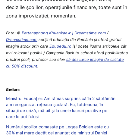
deciziile școlilor, operațiunile financiare, toate sunt în
zona improvizației, momentan.
Foto: ©
Pattanaphong Khuankaew | Dreamstime.com
/
Dreamstime.com
sprijină educaţia din România şi oferă gratuit
imagini stock prin care
Edupedu.ro
îşi poate ilustra articolele cât
mai relevant posibil / Campania Back to school oferă posibilitatea
oricărei școli, profesor sau elev
să descarce imagini de calitate
cu 50% discount
.
Similare
Ministrul Educației: Am rămas surprins că în 2 săptămâni
am reorganizat rețeaua școlară. Eu, totdeauna, în
situații de criză, mă uit și la unele lucruri pozitive pe
care le pot folosi
Numărul școlilor comasate pe Legea Bolojan este cu
30% mai mare decât cel anunțat de ministrul Daniel