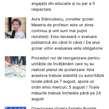
angajații din educație și nu par a fi
respectate
Aura Stănculescu, consilier școlar:
Meseria de profesor este un stres
continuu și unii sunt mai puțini
rezistenți. Este necesară o evaluare
psihiatrică din când în când / De anul
școlar viitor evaluarea este obligatorie
Proceduri noi de reorganizare pentru
unitățile de învățământ care nu au
realizat planul de școlarizare: lista
acestora trebuie stabilită cu autoritățile
locale până pe 7 august, spune un
ordin emis miercuri, 5 august / Toate
măsurile trebuie încheiate până pe 24
august
Directoarea Violeta Estrella Bontilă: