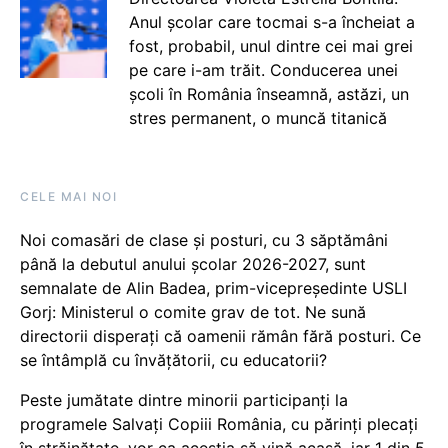
Anul școlar care tocmai s-a încheiat a
fost, probabil, unul dintre cei mai grei
pe care i-am trăit. Conducerea unei
școli în România înseamnă, astăzi, un
stres permanent, o muncă titanică
CELE MAI NOI
Noi comasări de clase și posturi, cu 3 săptămâni
până la debutul anului școlar 2026-2027, sunt
semnalate de Alin Badea, prim-vicepreședinte USLI
Gorj: Ministerul o comite grav de tot. Ne sună
directorii disperați că oamenii rămân fără posturi. Ce
se întâmplă cu învățătorii, cu educatorii?
Peste jumătate dintre minorii participanți la
programele Salvați Copiii România, cu părinți plecați