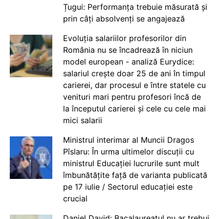
Țugui: Performanța trebuie măsurată și
prin câți absolvenți se angajează
Evoluția salariilor profesorilor din
România nu se încadrează în niciun
model european - analiză Eurydice:
salariul crește doar 25 de ani în timpul
carierei, dar procesul e între statele cu
venituri mari pentru profesori încă de
la începutul carierei și cele cu cele mai
mici salarii
Ministrul interimar al Muncii Dragos
Pîslaru: În urma ultimelor discuții cu
ministrul Educației lucrurile sunt mult
îmbunătățite față de varianta publicată
pe 17 iulie / Sectorul educației este
crucial
Daniel David: Bacalaureatul nu ar trebui