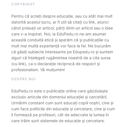
COPYRIGHT
Pentru că scrieți despre educație, sau cu atât mai mult
datorită acestui lucru, ar fi util să citați cu link, atunci
când preluați un articol, părți dintr-un articol sau o idee
care v-a inspirat. Noi, la EduPedu.ro ne-am asumat
această conduită etică și sperăm că și publicațiile cu
mult mai multă experiență vor face la fel. Ne bucurăm
că găsiți subiecte interesante pe Edupedu.ro și suntem
siguri că înțelegeți rugămintea noastră de a cita sursa
(cu link), ca o declarație reciprocă de respect și
profesionalism. Vă mulțumim!
DESPRE NOI
EduPedu.ro este o publicație online care găzduiește
exclusiv articole din domeniul educației și cercetării.
Urmărim constant cum sunt educați copiii noștri, cine și
cum face politicile din educație și cercetare, cine și cum
îi formează pe profesori, cât de adecvate la lumea în
care trăim sunt sistemele de educație și cercetare.