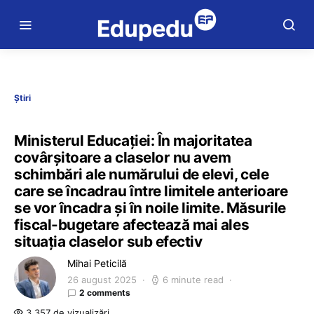
Știri
Ministerul Educației: În majoritatea
covârșitoare a claselor nu avem
schimbări ale numărului de elevi, cele
care se încadrau între limitele anterioare
se vor încadra și în noile limite. Măsurile
fiscal-bugetare afectează mai ales
situația claselor sub efectiv
Mihai Peticilă
26 august 2025
6 minute read
2 comments
3.357 de vizualizări