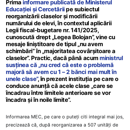
Prima
informare publicată de Ministerul
Educației și Cercetării
pe subiectul
reorganizării claselor și modificării
numărului de elevi, în contextul aplicării
Legii fiscal-bugetare nr. 141/2025,
cunoscută drept „Legea Bolojan”, vine cu
mesaje liniștitoare de tipul „nu avem
schimbări” în „majoritatea covârșitoare a
claselor”. Practic, dacă până acum
ministrul
susținea că „nu cred că este o problemă
majoră să avem cu 1 – 2 bănci mai mult în
unele clase”
, în prezent instituția pe care o
conduce anunță că acele clase „care se
încadrau între limitele anterioare se vor
încadra și în noile limite”.
Informarea MEC, pe care o puteți citi integral mai jos,
precizează că, după reorganizarea a 507 unități de