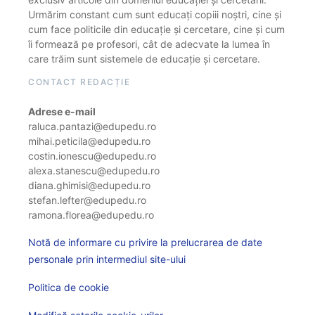
Urmărim constant cum sunt educați copiii noștri, cine și
cum face politicile din educație și cercetare, cine și cum
îi formează pe profesori, cât de adecvate la lumea în
care trăim sunt sistemele de educație și cercetare.
CONTACT REDACȚIE
Adrese e-mail
raluca.pantazi@edupedu.ro
mihai.peticila@edupedu.ro
costin.ionescu@edupedu.ro
alexa.stanescu@edupedu.ro
diana.ghimisi@edupedu.ro
stefan.lefter@edupedu.ro
ramona.florea@edupedu.ro
Notă de informare cu privire la prelucrarea de date
personale prin intermediul site-ului
Politica de cookie