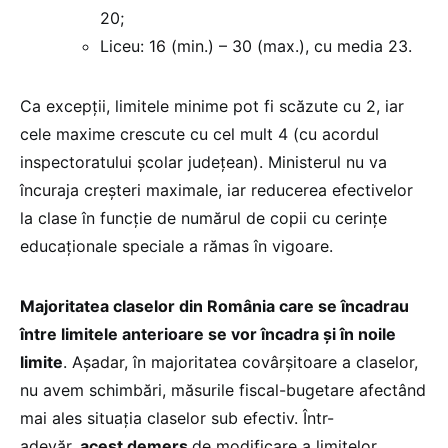
20;
Liceu: 16 (min.) – 30 (max.), cu media 23.
Ca excepții, limitele minime pot fi scăzute cu 2, iar
cele maxime crescute cu cel mult 4 (cu acordul
inspectoratului școlar județean). Ministerul nu va
încuraja creșteri maximale, iar reducerea efectivelor
la clase în funcție de numărul de copii cu cerințe
educaționale speciale a rămas în vigoare.
Majoritatea claselor din România care se încadrau
între limitele anterioare se vor încadra și în noile
limite
. Așadar, în majoritatea covârșitoare a claselor,
nu avem schimbări, măsurile fiscal-bugetare afectând
mai ales situația claselor sub efectiv. Într-
adevăr,
acest demers
de modificare a limitelor