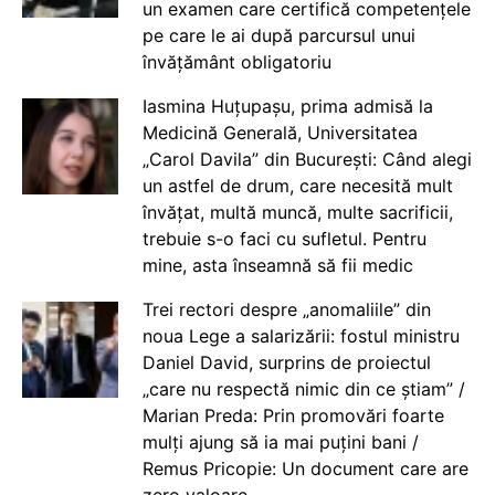
un examen care certifică competențele
pe care le ai după parcursul unui
învățământ obligatoriu
Iasmina Huțupașu, prima admisă la
Medicină Generală, Universitatea
„Carol Davila” din București: Când alegi
un astfel de drum, care necesită mult
învățat, multă muncă, multe sacrificii,
trebuie s-o faci cu sufletul. Pentru
mine, asta înseamnă să fii medic
Trei rectori despre „anomaliile” din
noua Lege a salarizării: fostul ministru
Daniel David, surprins de proiectul
„care nu respectă nimic din ce știam” /
Marian Preda: Prin promovări foarte
mulți ajung să ia mai puțini bani /
Remus Pricopie: Un document care are
zero valoare