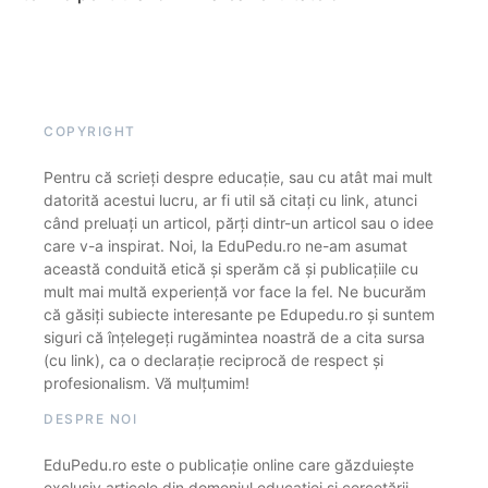
COPYRIGHT
Pentru că scrieți despre educație, sau cu atât mai mult
datorită acestui lucru, ar fi util să citați cu link, atunci
când preluați un articol, părți dintr-un articol sau o idee
care v-a inspirat. Noi, la EduPedu.ro ne-am asumat
această conduită etică și sperăm că și publicațiile cu
mult mai multă experiență vor face la fel. Ne bucurăm
că găsiți subiecte interesante pe Edupedu.ro și suntem
siguri că înțelegeți rugămintea noastră de a cita sursa
(cu link), ca o declarație reciprocă de respect și
profesionalism. Vă mulțumim!
DESPRE NOI
EduPedu.ro este o publicație online care găzduiește
exclusiv articole din domeniul educației și cercetării.