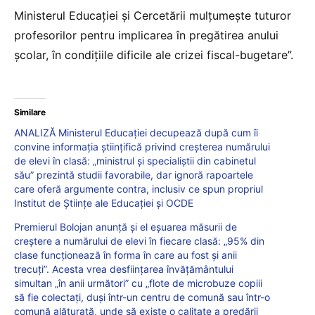
Ministerul Educației și Cercetării mulțumește tuturor
profesorilor pentru implicarea în pregătirea anului
școlar, în condițiile dificile ale crizei fiscal-bugetare”.
Similare
ANALIZĂ Ministerul Educației decupează după cum îi
convine informația științifică privind creșterea numărului
de elevi în clasă: „ministrul și specialiștii din cabinetul
său” prezintă studii favorabile, dar ignoră rapoartele
care oferă argumente contra, inclusiv ce spun propriul
Institut de Științe ale Educației și OCDE
Premierul Bolojan anunță și el eșuarea măsurii de
creștere a numărului de elevi în fiecare clasă: „95% din
clase funcționează în forma în care au fost și anii
trecuți”. Acesta vrea desființarea învățământului
simultan „în anii următori” cu „flote de microbuze copiii
să fie colectați, duși într-un centru de comună sau într-o
comună alăturată, unde să existe o calitate a predării