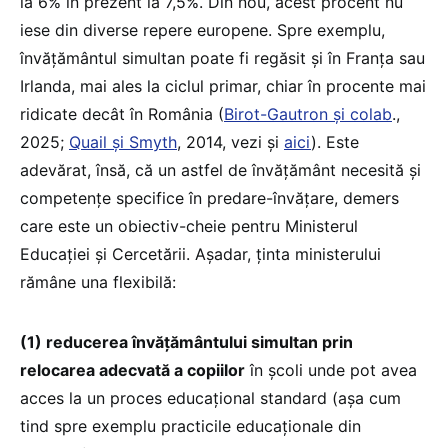
la 6% în prezent la 7,5%. Din nou, acest procent nu
iese din diverse repere europene. Spre exemplu,
învățământul simultan poate fi regăsit și în Franța sau
Irlanda, mai ales la ciclul primar, chiar în procente mai
ridicate decât în România (
Birot-Gautron și colab
.,
2025;
Quail și Smyth
, 2014, vezi și
aici
). Este
adevărat, însă, că un astfel de învățământ necesită și
competențe specifice în predare-învățare, demers
care este un obiectiv-cheie pentru Ministerul
Educației și Cercetării. Așadar, ținta ministerului
rămâne una flexibilă:
(1) reducerea învățământului simultan prin
relocarea adecvată a copiilor
în școli unde pot avea
acces la un proces educațional standard (așa cum
tind spre exemplu practicile educaționale din