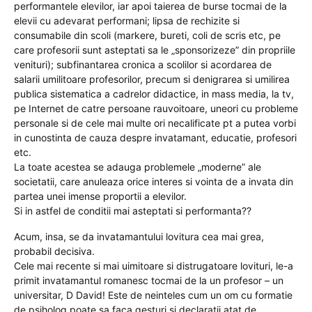
performantele elevilor, iar apoi taierea de burse tocmai de la
elevii cu adevarat performani; lipsa de rechizite si
consumabile din scoli (markere, bureti, coli de scris etc, pe
care profesorii sunt asteptati sa le „sponsorizeze” din propriile
venituri); subfinantarea cronica a scolilor si acordarea de
salarii umilitoare profesorilor, precum si denigrarea si umilirea
publica sistematica a cadrelor didactice, in mass media, la tv,
pe Internet de catre persoane rauvoitoare, uneori cu probleme
personale si de cele mai multe ori necalificate pt a putea vorbi
in cunostinta de cauza despre invatamant, educatie, profesori
etc.
La toate acestea se adauga problemele „moderne” ale
societatii, care anuleaza orice interes si vointa de a invata din
partea unei imense proportii a elevilor.
Si in astfel de conditii mai asteptati si performanta??
Acum, insa, se da invatamantului lovitura cea mai grea,
probabil decisiva.
Cele mai recente si mai uimitoare si distrugatoare lovituri, le-a
primit invatamantul romanesc tocmai de la un profesor – un
universitar, D David! Este de neinteles cum un om cu formatie
de psiholog poate sa faca gesturi si declaratii atat de