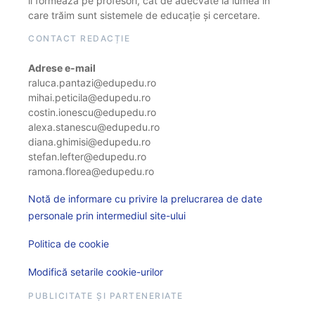
îi formează pe profesori, cât de adecvate la lumea în
care trăim sunt sistemele de educație și cercetare.
CONTACT REDACȚIE
Adrese e-mail
raluca.pantazi@edupedu.ro
mihai.peticila@edupedu.ro
costin.ionescu@edupedu.ro
alexa.stanescu@edupedu.ro
diana.ghimisi@edupedu.ro
stefan.lefter@edupedu.ro
ramona.florea@edupedu.ro
Notă de informare cu privire la prelucrarea de date
personale prin intermediul site-ului
Politica de cookie
Modifică setarile cookie-urilor
PUBLICITATE ȘI PARTENERIATE