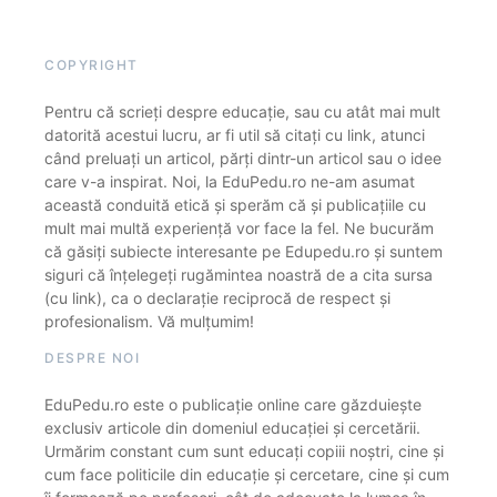
COPYRIGHT
Pentru că scrieți despre educație, sau cu atât mai mult
datorită acestui lucru, ar fi util să citați cu link, atunci
când preluați un articol, părți dintr-un articol sau o idee
care v-a inspirat. Noi, la EduPedu.ro ne-am asumat
această conduită etică și sperăm că și publicațiile cu
mult mai multă experiență vor face la fel. Ne bucurăm
că găsiți subiecte interesante pe Edupedu.ro și suntem
siguri că înțelegeți rugămintea noastră de a cita sursa
(cu link), ca o declarație reciprocă de respect și
profesionalism. Vă mulțumim!
DESPRE NOI
EduPedu.ro este o publicație online care găzduiește
exclusiv articole din domeniul educației și cercetării.
Urmărim constant cum sunt educați copiii noștri, cine și
cum face politicile din educație și cercetare, cine și cum