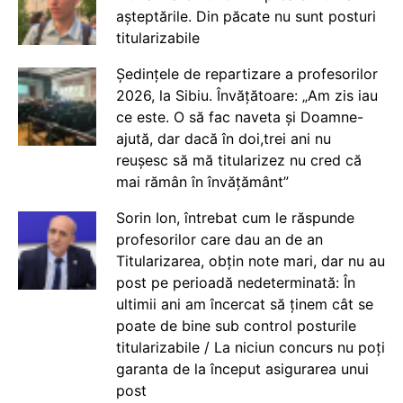
așteptările. Din păcate nu sunt posturi
titularizabile
Ședințele de repartizare a profesorilor
2026, la Sibiu. Învățătoare: „Am zis iau
ce este. O să fac naveta și Doamne-
ajută, dar dacă în doi,trei ani nu
reușesc să mă titularizez nu cred că
mai rămân în învățământ”
Sorin Ion, întrebat cum le răspunde
profesorilor care dau an de an
Titularizarea, obțin note mari, dar nu au
post pe perioadă nedeterminată: În
ultimii ani am încercat să ținem cât se
poate de bine sub control posturile
titularizabile / La niciun concurs nu poți
garanta de la început asigurarea unui
post