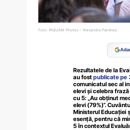
Foto: INQUAM Photos – Alexandra Pandrea
Adau
Rezultatele de la Eva
au fost
publicate pe 
comunicatul sec al in
elevi și celebra fraz
cu 5: „Au obținut med
elevi (79%)”. Cuvântu
Ministerul Educației ș
esență, pentru că min
5 în contextul Evaluăr