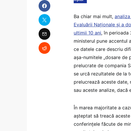
Ba chiar mai mult,
analiza
Evaluării Naționale și a do
ultimii 10 ani
, în perioada
ministerul pune accentul ap
ce datele care descriu difi
așa-numitele „dosare de pr
prelucrate de compania Si
se urcă rezultatele de la 
prelucrează aceste date, n
sau aceste analize, dacă e
În marea majoritate a cazur
așteptat să treacă aceste 
conferințele făcute de min