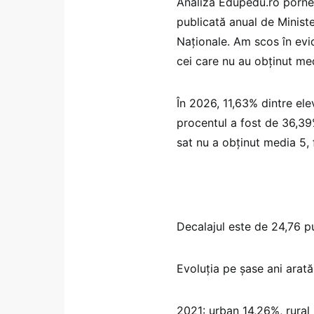
Analiza Edupedu.ro porneș
publicată anual de Ministe
Naționale. Am scos în evid
cei care nu au obținut me
În 2026, 11,63% dintre ele
procentul a fost de 36,39%
sat nu a obținut media 5, 
Decalajul este de 24,76 p
Evoluția pe șase ani arată
2021: urban 14,26%, rural