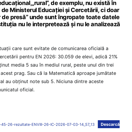
educațional,„rural”, de exemplu, nu există în
de Ministerul Educației și Cercetării, ci doar
r de presă” unde sunt îngropate toate datele
tituția nu le interpretează și nu le analizează
uații care sunt evitate de comunicarea oficială a
Cercetării pentru EN 2026: 30.059 de elevi, adică 21%
ținut media 5 sau în mediul rural, peste unul din trei
gă acest prag. Sau că la Matematică aproape jumătate
ural au obținut note sub 5. Niciuna dintre aceste
unicatul oficial.
Descarcă
l-45-26-rezultate-ENVIII-26-IC-2026-07-03-14_57_13