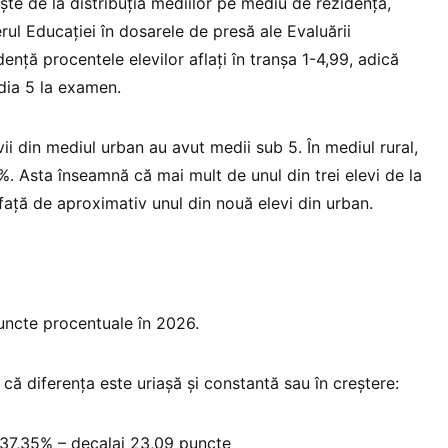
te de la distribuția mediilor pe mediu de rezidență,
rul Educației în dosarele de presă ale Evaluării
ență procentele elevilor aflați în tranșa 1-4,99, adică
dia 5 la examen.
vii din mediul urban au avut medii sub 5. În mediul rural,
. Asta înseamnă că mai mult de unul din trei elevi de la
față de aproximativ unul din nouă elevi din urban.
uncte procentuale în 2026.
 că diferența este uriașă și constantă sau în creștere:
 37,35% – decalaj 23,09 puncte