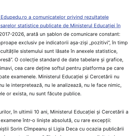
 Edupedu.ro a comunicatelor privind rezultatele
sarelor statistice publicate de Ministerul Educației în
 2017-2026, arată un șablon de comunicare constant:
roape exclusiv pe indicatorii așa-ziși „pozitivi”, în timp
cultățile sistemului sunt lăsate în anexele statistice,
esă”. O colecție standard de date tabelare și grafice,
mavi, cea care deține softul pentru platforma pe care
toate examenele. Ministerul Educației și Cercetării nu
u le interpretează, nu le analizează, nu le face nimic,
le or exista, nu sunt făcute publice.
ilor, în ultimii 10 ani, Ministerul Educației și Cercetării a
examene într-o liniște absolută, cu rare excepții:
iștii Sorin Cîmpeanu și Ligia Deca cu ocazia publicării