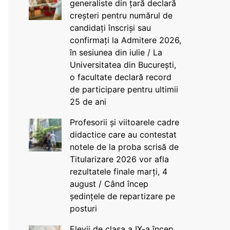
generaliste din țară declară
creșteri pentru numărul de
candidați înscriși sau
confirmați la Admitere 2026,
în sesiunea din iulie / La
Universitatea din București,
o facultate declară record
de participare pentru ultimii
25 de ani
Profesorii și viitoarele cadre
didactice care au contestat
notele de la proba scrisă de
Titularizare 2026 vor afla
rezultatele finale marți, 4
august / Când încep
ședințele de repartizare pe
posturi
Elevii de clasa a IX-a încep