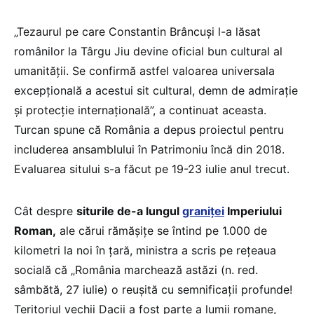
„Tezaurul pe care Constantin Brâncuși l-a lăsat
românilor la Târgu Jiu devine oficial bun cultural al
umanității. Se confirmă astfel valoarea universala
excepțională a acestui sit cultural, demn de admirație
și protecție internațională”, a continuat aceasta.
Turcan spune că România a depus proiectul pentru
includerea ansamblului în Patrimoniu încă din 2018.
Evaluarea sitului s-a făcut pe 19-23 iulie anul trecut.
Cât despre
siturile de-a lungul
graniței
Imperiului
Roman,
ale cărui rămășițe se întind pe 1.000 de
kilometri la noi în țară, ministra a scris pe rețeaua
socială că „România marchează astăzi (n. red.
sâmbătă, 27 iulie) o reușită cu semnificații profunde!
Teritoriul vechii Dacii a fost parte a lumii romane,