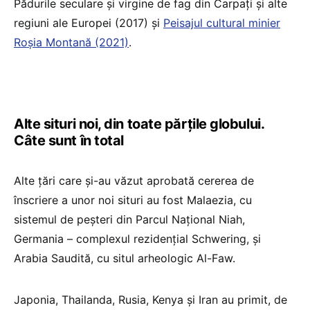
Pădurile seculare şi virgine de fag din Carpaţi şi alte
regiuni ale Europei (2017) şi
Peisajul cultural minier
Roşia Montană (2021)
.
Alte situri noi, din toate părțile globului.
Câte sunt în total
Alte ţări care şi-au văzut aprobată cererea de
înscriere a unor noi situri au fost Malaezia, cu
sistemul de peşteri din Parcul Naţional Niah,
Germania – complexul rezidenţial Schwering, şi
Arabia Saudită, cu situl arheologic Al-Faw.
Japonia, Thailanda, Rusia, Kenya şi Iran au primit, de