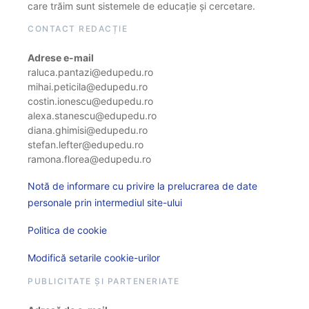
care trăim sunt sistemele de educație și cercetare.
CONTACT REDACȚIE
Adrese e-mail
raluca.pantazi@edupedu.ro
mihai.peticila@edupedu.ro
costin.ionescu@edupedu.ro
alexa.stanescu@edupedu.ro
diana.ghimisi@edupedu.ro
stefan.lefter@edupedu.ro
ramona.florea@edupedu.ro
Notă de informare cu privire la prelucrarea de date
personale prin intermediul site-ului
Politica de cookie
Modifică setarile cookie-urilor
PUBLICITATE ȘI PARTENERIATE