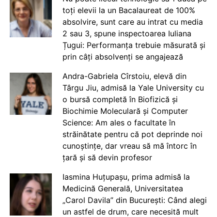
toți elevii la un Bacalaureat de 100%
absolvire, sunt care au intrat cu media
2 sau 3, spune inspectoarea Iuliana
Țugui: Performanța trebuie măsurată și
prin câți absolvenți se angajează
Andra-Gabriela Cîrstoiu, elevă din
Târgu Jiu, admisă la Yale University cu
o bursă completă în Biofizică și
Biochimie Moleculară și Computer
Science: Am ales o facultate în
străinătate pentru că pot deprinde noi
cunoștințe, dar vreau să mă întorc în
țară și să devin profesor
Iasmina Huțupașu, prima admisă la
Medicină Generală, Universitatea
„Carol Davila” din București: Când alegi
un astfel de drum, care necesită mult