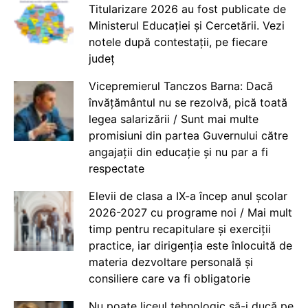
Titularizare 2026 au fost publicate de
Ministerul Educației și Cercetării. Vezi
notele după contestații, pe fiecare
județ
Vicepremierul Tanczos Barna: Dacă
învățământul nu se rezolvă, pică toată
legea salarizării / Sunt mai multe
promisiuni din partea Guvernului către
angajații din educație și nu par a fi
respectate
Elevii de clasa a IX-a încep anul școlar
2026-2027 cu programe noi / Mai mult
timp pentru recapitulare și exerciții
practice, iar dirigenția este înlocuită de
materia dezvoltare personală și
consiliere care va fi obligatorie
Nu poate liceul tehnologic să-i ducă pe