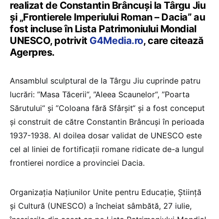
realizat de Constantin Brâncuși la Târgu Jiu
și „Frontierele Imperiului Roman – Dacia” au
fost incluse în Lista Patrimoniului Mondial
UNESCO, potrivit
G4Media.ro
, care citează
Agerpres.
Ansamblul sculptural de la Târgu Jiu cuprinde patru
lucrări: ”Masa Tăcerii“, ”Aleea Scaunelor“, ”Poarta
Sărutului“ şi ”Coloana fără Sfârşit“ și a fost conceput
şi construit de către Constantin Brâncuşi în perioada
1937-1938. Al doilea dosar validat de UNESCO este
cel al liniei de fortificații romane ridicate de-a lungul
frontierei nordice a provinciei Dacia.
Organizația Națiunilor Unite pentru Educație, Știință
și Cultură (UNESCO) a încheiat sâmbătă, 27 iulie,