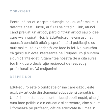
COPYRIGHT
Pentru că scrieți despre educație, sau cu atât mai mult
datorită acestui lucru, ar fi util să citați cu link, atunci
când preluați un articol, părți dintr-un articol sau o idee
care v-a inspirat. Noi, la EduPedu.ro ne-am asumat
această conduită etică și sperăm că și publicațiile cu
mult mai multă experiență vor face la fel. Ne bucurăm
că găsiți subiecte interesante pe Edupedu.ro și suntem
siguri că înțelegeți rugămintea noastră de a cita sursa
(cu link), ca o declarație reciprocă de respect și
profesionalism. Vă mulțumim!
DESPRE NOI
EduPedu.ro este o publicație online care găzduiește
exclusiv articole din domeniul educației și cercetării.
Urmărim constant cum sunt educați copiii noștri, cine și
cum face politicile din educație și cercetare, cine și cum
îi formează pe profesori, cât de adecvate la lumea în