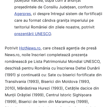
județului Vâlcea, după cum a anunțat
președintele de Consiliu Județean, conform
Agerpres
, ci despre întregul sistem de fortificații
care au format cândva granița imperiului pe
teritoriul României din zilele noastre, potrivit
prezentării UNESCO
.
Potrivit
HotNews.ro
, care citează agenția de presă
News.ro, noile înscrieri completează prezenţa
românească pe Lista Patrimoniului Mondial UNESCO,
deschisă pentru România cu înscrierea Deltei Dunării
(1991) şi continuată cu: Sate cu biserici fortificate din
Transilvania (1993), Biserici din Moldova (1993,
2010), Mânăstirea Hurezi (1993), Cetăţile dacice din
Munţii Orăştiei (1999), Centrul Istoric Sighişoara
(1999), Biserici de lemn din Maramureş (1999),