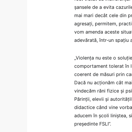
şansele de a evita cazuril
mai mari decât cele din 
agresaţi, permitem, practi
vom amenda aceste situaţ
adevărată, într-un spaţiu al
„Violenţa nu este o soluţi
comportament tolerat în l
coerent de măsuri prin ca
Dacă nu acţionăm cât mai
vindecăm răni fizice şi ps
Părinţii, elevii şi autorit
didactice când vine vorba
aducem în şcoli liniştea, 
președinte FSLI”.