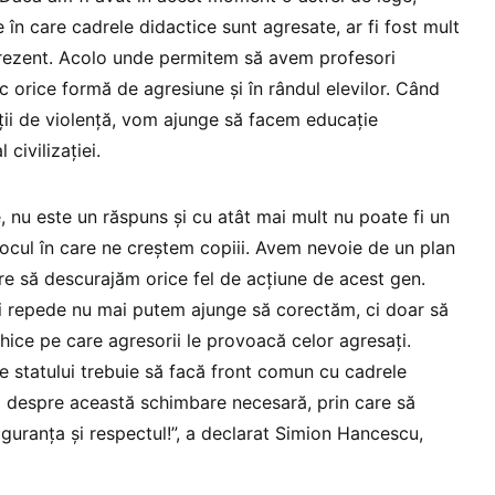
e în care cadrele didactice sunt agresate, ar fi fost mult
prezent. Acolo unde permitem să avem profesori
c orice formă de agresiune şi în rândul elevilor. Când
ii de violenţă, vom ajunge să facem educaţie
 civilizaţiei.
e, nu este un răspuns şi cu atât mai mult nu poate fi un
ocul în care ne creştem copiii. Avem nevoie de un plan
re să descurajăm orice fel de acţiune de acest gen.
 repede nu mai putem ajunge să corectăm, ci doar să
ihice pe care agresorii le provoacă celor agresaţi.
ăţile statului trebuie să facă front comun cu cadrele
 despre această schimbare necesară, prin care să
siguranţa şi respectul!”, a declarat Simion Hancescu,