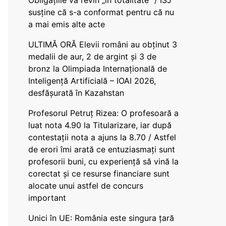
Obligațiile vă revin „în totalitate” / ISJ
susține că s-a conformat pentru că nu
a mai emis alte acte
ULTIMĂ ORĂ Elevii români au obținut 3
medalii de aur, 2 de argint și 3 de
bronz la Olimpiada Internațională de
Inteligență Artificială – IOAI 2026,
desfășurată în Kazahstan
Profesorul Petruț Rizea: O profesoară a
luat nota 4.90 la Titularizare, iar după
contestații nota a ajuns la 8.70 / Astfel
de erori îmi arată ce entuziasmați sunt
profesorii buni, cu experiență să vină la
corectat și ce resurse financiare sunt
alocate unui astfel de concurs
important
Unici în UE: România este singura țară