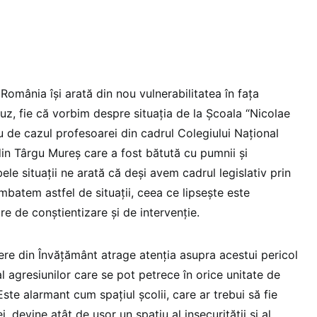
România îşi arată din nou vulnerabilitatea în faţa
buz, fie că vorbim despre situaţia de la Şcoala “Nicolae
u de cazul profesoarei din cadrul Colegiului Național
din Târgu Mureș care a fost bătută cu pumnii şi
ele situaţii ne arată că deşi avem cadrul legislativ prin
batem astfel de situaţii, ceea ce lipseşte este
re de conştientizare şi de intervenţie.
ere din Învăţământ atrage atenţia asupra acestui pericol
al agresiunilor care se pot petrece în orice unitate de
te alarmant cum spaţiul şcolii, care ar trebui să fie
i, devine atât de uşor un spaţiu al insecurităţii şi al