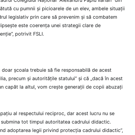
tută cu pumnii şi picioarele de un elev, ambele situaţii
rul legislativ prin care să prevenim şi să combatem
 lipseşte este coerenţa unei strategii clare de
nţie”, potrivit FSLI.
u doar şcoala trebuie să fie responsabilă de acest
lia, precum şi autoritățile statului” și că „dacă în acest
 un capăt la altul, vom creşte generaţii de copii abuzaţi
spaţiu al respectului reciproc, dar acest lucru nu se
ubmina tot timpul autoritatea cadrului didactic.
nd adoptarea legii privind protecţia cadrului didactic”,