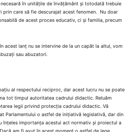
necesară în unităţile de învăţământ şi totodată trebuie
i prin care să fie descurajat acest fenomen. Nu doar
onsabilă de acest proces educativ, ci şi familia, precum
 în acest lanţ nu se intervine de la un capăt la altul, vom
 abuzaţi sau abuzatori.
paţiu al respectului reciproc, dar acest lucru nu se poate
 tot timpul autoritatea cadrului didactic. Reluăm
tarea legii privind protecţia cadrului didactic. Vă
t Parlamentului o astfel de iniţiativă legislativă, dar din
 înţeles importanţa acestui act normativ şi proiectul a
. Dacă am fi avut în acest moment o astfel de lege,