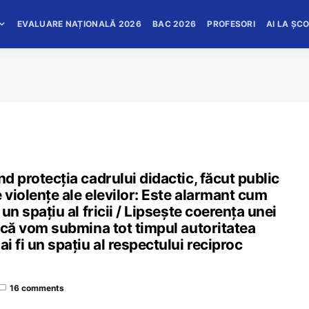
EVALUARE NAȚIONALĂ 2026
BAC 2026
PROFESORI
AI LA ȘC
nd protecţia cadrului didactic, făcut public
 violențe ale elevilor: Este alarmant cum
 un spaţiu al fricii / Lipseşte coerenţa unei
Dacă vom submina tot timpul autoritatea
i fi un spațiu al respectului reciproc
16 comments