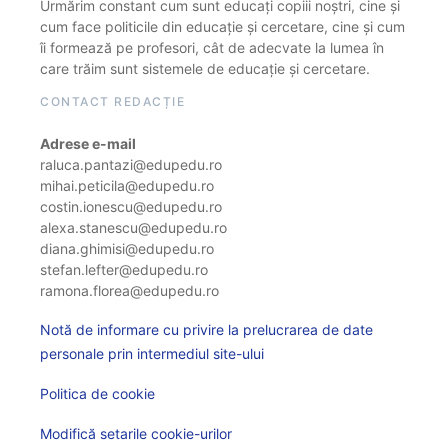
Urmărim constant cum sunt educați copiii noștri, cine și
cum face politicile din educație și cercetare, cine și cum
îi formează pe profesori, cât de adecvate la lumea în
care trăim sunt sistemele de educație și cercetare.
CONTACT REDACȚIE
Adrese e-mail
raluca.pantazi@edupedu.ro
mihai.peticila@edupedu.ro
costin.ionescu@edupedu.ro
alexa.stanescu@edupedu.ro
diana.ghimisi@edupedu.ro
stefan.lefter@edupedu.ro
ramona.florea@edupedu.ro
Notă de informare cu privire la prelucrarea de date
personale prin intermediul site-ului
Politica de cookie
Modifică setarile cookie-urilor