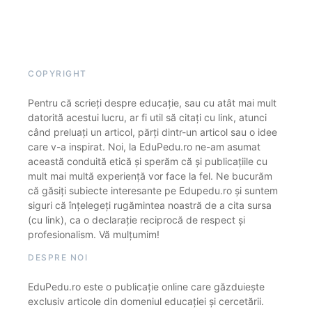
COPYRIGHT
Pentru că scrieți despre educație, sau cu atât mai mult
datorită acestui lucru, ar fi util să citați cu link, atunci
când preluați un articol, părți dintr-un articol sau o idee
care v-a inspirat. Noi, la EduPedu.ro ne-am asumat
această conduită etică și sperăm că și publicațiile cu
mult mai multă experiență vor face la fel. Ne bucurăm
că găsiți subiecte interesante pe Edupedu.ro și suntem
siguri că înțelegeți rugămintea noastră de a cita sursa
(cu link), ca o declarație reciprocă de respect și
profesionalism. Vă mulțumim!
DESPRE NOI
EduPedu.ro este o publicație online care găzduiește
exclusiv articole din domeniul educației și cercetării.