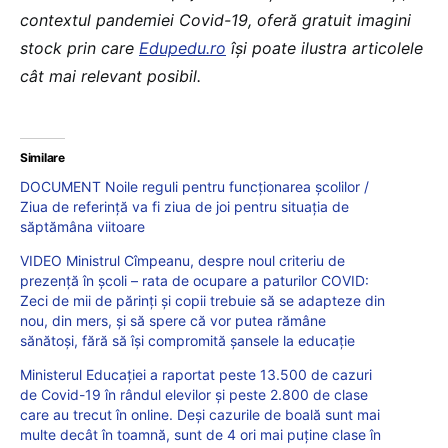
contextul pandemiei Covid-19, oferă gratuit imagini
stock prin care
Edupedu.ro
îşi poate ilustra articolele
cât mai relevant posibil.
Similare
DOCUMENT Noile reguli pentru funcționarea școlilor /
Ziua de referință va fi ziua de joi pentru situația de
săptămâna viitoare
VIDEO Ministrul Cîmpeanu, despre noul criteriu de
prezență în școli – rata de ocupare a paturilor COVID:
Zeci de mii de părinți și copii trebuie să se adapteze din
nou, din mers, și să spere că vor putea rămâne
sănătoși, fără să își compromită șansele la educație
Ministerul Educației a raportat peste 13.500 de cazuri
de Covid-19 în rândul elevilor și peste 2.800 de clase
care au trecut în online. Deși cazurile de boală sunt mai
multe decât în toamnă, sunt de 4 ori mai puține clase în