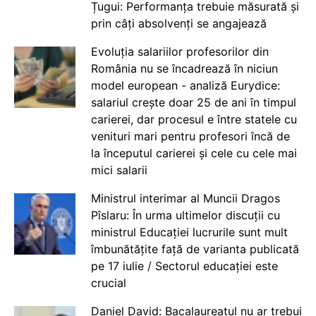
Țugui: Performanța trebuie măsurată și
prin câți absolvenți se angajează
Evoluția salariilor profesorilor din
România nu se încadrează în niciun
model european - analiză Eurydice:
salariul crește doar 25 de ani în timpul
carierei, dar procesul e între statele cu
venituri mari pentru profesori încă de
la începutul carierei și cele cu cele mai
mici salarii
Ministrul interimar al Muncii Dragos
Pîslaru: În urma ultimelor discuții cu
ministrul Educației lucrurile sunt mult
îmbunătățite față de varianta publicată
pe 17 iulie / Sectorul educației este
crucial
Daniel David: Bacalaureatul nu ar trebui