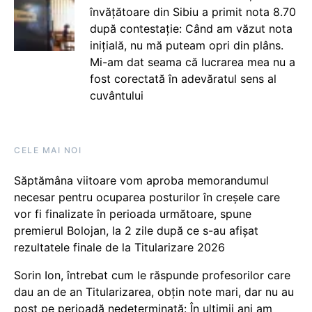
învățătoare din Sibiu a primit nota 8.70
după contestație: Când am văzut nota
inițială, nu mă puteam opri din plâns.
Mi-am dat seama că lucrarea mea nu a
fost corectată în adevăratul sens al
cuvântului
CELE MAI NOI
Săptămâna viitoare vom aproba memorandumul
necesar pentru ocuparea posturilor în creșele care
vor fi finalizate în perioada următoare, spune
premierul Bolojan, la 2 zile după ce s-au afișat
rezultatele finale de la Titularizare 2026
Sorin Ion, întrebat cum le răspunde profesorilor care
dau an de an Titularizarea, obțin note mari, dar nu au
post pe perioadă nedeterminată: În ultimii ani am