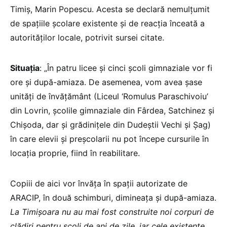
Timiș, Marin Popescu. Acesta se declară nemulțumit
de spațiile școlare existente și de reacția înceată a
autorităților locale, potrivit sursei citate.
Situația
: „În patru licee şi cinci şcoli gimnaziale vor fi
ore şi după-amiaza. De asemenea, vom avea şase
unităţi de învăţământ (Liceul ‘Romulus Paraschivoiu’
din Lovrin, şcolile gimnaziale din Fârdea, Satchinez şi
Chişoda, dar şi grădiniţele din Dudeştii Vechi şi Şag)
în care elevii şi preşcolarii nu pot începe cursurile în
locaţia proprie, fiind în reabilitare.
Copiii de aici vor învăţa în spaţii autorizate de
ARACIP, în două schimburi, dimineaţa şi după-amiaza.
La Timişoara nu au mai fost construite noi corpuri de
clădiri pentru şcoli de ani de zile, iar cele existente,