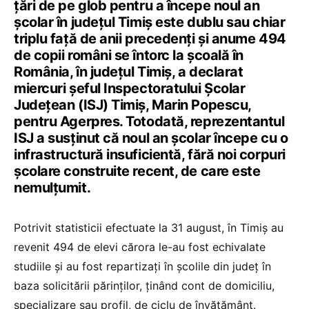
ţări de pe glob pentru a începe noul an
şcolar în judeţul Timiș este dublu sau chiar
triplu faţă de anii precedenţi și anume 494
de copii români se întorc la școală în
România, în județul Timiș, a declarat
miercuri şeful Inspectoratului Şcolar
Judeţean (ISJ) Timiş, Marin Popescu,
pentru Agerpres. Totodată, reprezentantul
ISJ a susținut că noul an școlar începe cu o
infrastructură insuficientă, fără noi corpuri
școlare construite recent, de care este
nemulțumit.
Potrivit statisticii efectuate la 31 august, în Timiș au
revenit 494 de elevi cărora le-au fost echivalate
studiile şi au fost repartizaţi în școlile din județ în
baza solicitării părinţilor, ţinând cont de domiciliu,
specializare sau profil, de ciclu de învăţământ.