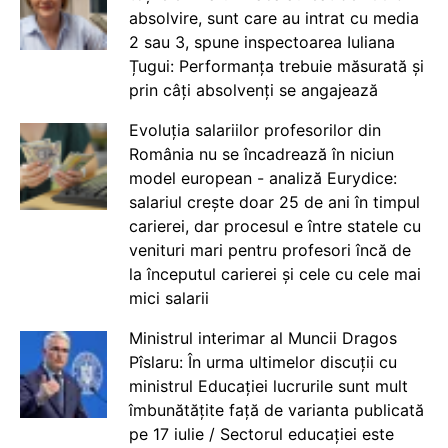
absolvire, sunt care au intrat cu media
2 sau 3, spune inspectoarea Iuliana
Țugui: Performanța trebuie măsurată și
prin câți absolvenți se angajează
Evoluția salariilor profesorilor din
România nu se încadrează în niciun
model european - analiză Eurydice:
salariul crește doar 25 de ani în timpul
carierei, dar procesul e între statele cu
venituri mari pentru profesori încă de
la începutul carierei și cele cu cele mai
mici salarii
Ministrul interimar al Muncii Dragos
Pîslaru: În urma ultimelor discuții cu
ministrul Educației lucrurile sunt mult
îmbunătățite față de varianta publicată
pe 17 iulie / Sectorul educației este