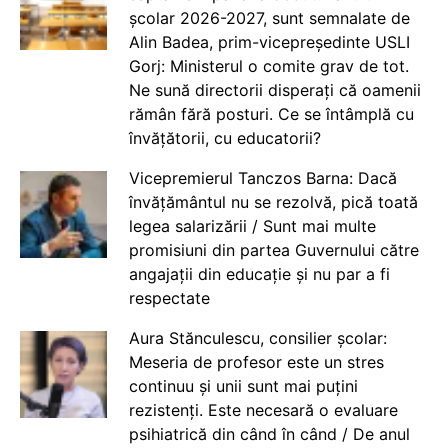
școlar 2026-2027, sunt semnalate de
Alin Badea, prim-vicepreședinte USLI
Gorj: Ministerul o comite grav de tot.
Ne sună directorii disperați că oamenii
rămân fără posturi. Ce se întâmplă cu
învățătorii, cu educatorii?
Vicepremierul Tanczos Barna: Dacă
învățământul nu se rezolvă, pică toată
legea salarizării / Sunt mai multe
promisiuni din partea Guvernului către
angajații din educație și nu par a fi
respectate
Aura Stănculescu, consilier școlar:
Meseria de profesor este un stres
continuu și unii sunt mai puțini
rezistenți. Este necesară o evaluare
psihiatrică din când în când / De anul