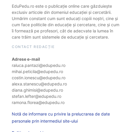
EduPedu.ro este o publicație online care găzduiește
exclusiv articole din domeniul educației și cercetării.
Urmărim constant cum sunt educați copiii noștri, cine și
cum face politicile din educație și cercetare, cine și cum
îi formează pe profesori, cât de adecvate la lumea în
care trăim sunt sistemele de educație și cercetare.
CONTACT REDACȚIE
Adrese e-mail
raluca.pantazi@edupedu.ro
mihai.peticila@edupedu.ro
costin.ionescu@edupedu.ro
alexa.stanescu@edupedu.ro
diana.ghimisi@edupedu.ro
stefan.lefter@edupedu.ro
ramona.florea@edupedu.ro
Notă de informare cu privire la prelucrarea de date
personale prin intermediul site-ului