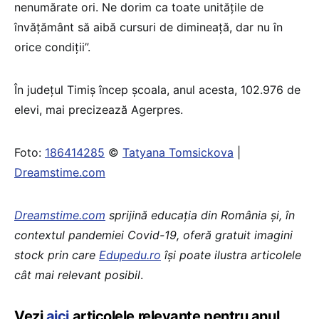
nenumărate ori. Ne dorim ca toate unităţile de
învăţământ să aibă cursuri de dimineaţă, dar nu în
orice condiţii”.
În județul Timiș încep școala, anul acesta, 102.976 de
elevi, mai precizează Agerpres.
Foto:
186414285
©
Tatyana Tomsickova
|
Dreamstime.com
Dreamstime.com
sprijină educaţia din România şi, în
contextul pandemiei Covid-19, oferă gratuit imagini
stock prin care
Edupedu.ro
îşi poate ilustra articolele
cât mai relevant posibil
.
Vezi
aici
articolele relevante pentru anul