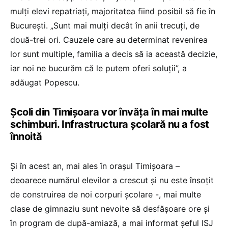
mulţi elevi repatriaţi, majoritatea fiind posibil să fie în
Bucureşti. „Sunt mai mulţi decât în anii trecuţi, de
două-trei ori. Cauzele care au determinat revenirea
lor sunt multiple, familia a decis să ia această decizie,
iar noi ne bucurăm că le putem oferi soluţii”, a
adăugat Popescu.
Școli din Timișoara vor învăța în mai multe
schimburi. Infrastructura școlară nu a fost
înnoită
Și în acest an, mai ales în orașul Timişoara –
deoarece numărul elevilor a crescut și nu este însoţit
de construirea de noi corpuri şcolare -, mai multe
clase de gimnaziu sunt nevoite să desfășoare ore și
în program de după-amiază, a mai informat şeful ISJ