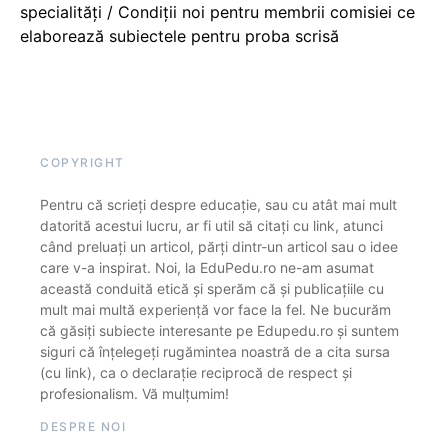
specialități / Condiții noi pentru membrii comisiei ce
elaborează subiectele pentru proba scrisă
COPYRIGHT
Pentru că scrieți despre educație, sau cu atât mai mult
datorită acestui lucru, ar fi util să citați cu link, atunci
când preluați un articol, părți dintr-un articol sau o idee
care v-a inspirat. Noi, la EduPedu.ro ne-am asumat
această conduită etică și sperăm că și publicațiile cu
mult mai multă experiență vor face la fel. Ne bucurăm
că găsiți subiecte interesante pe Edupedu.ro și suntem
siguri că înțelegeți rugămintea noastră de a cita sursa
(cu link), ca o declarație reciprocă de respect și
profesionalism. Vă mulțumim!
DESPRE NOI