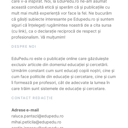
care v-a inspirat. Noi, la EduPedu.ro ne-am asumat
această conduită etică și sperăm că și publicațiile cu
mult mai multă experiență vor face la fel. Ne bucurăm
că găsiți subiecte interesante pe Edupedu.ro și suntem
siguri că înțelegeți rugămintea noastră de a cita sursa
(cu link), ca o declarație reciprocă de respect și
profesionalism. Vă mulțumim!
DESPRE NOI
EduPedu.ro este o publicație online care găzduiește
exclusiv articole din domeniul educației și cercetării.
Urmărim constant cum sunt educați copiii noștri, cine și
cum face politicile din educație și cercetare, cine și cum
îi formează pe profesori, cât de adecvate la lumea în
care trăim sunt sistemele de educație și cercetare.
CONTACT REDACȚIE
Adrese e-mail
raluca.pantazi@edupedu.ro
mihai.peticila@edupedu.ro
costin.ionescu@edupedu.ro