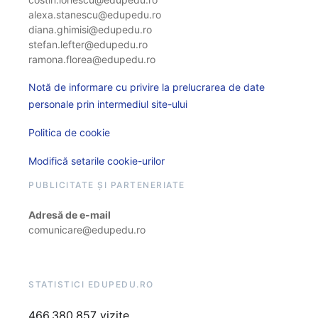
alexa.stanescu@edupedu.ro
diana.ghimisi@edupedu.ro
stefan.lefter@edupedu.ro
ramona.florea@edupedu.ro
Notă de informare cu privire la prelucrarea de date
personale prin intermediul site-ului
Politica de cookie
Modifică setarile cookie-urilor
PUBLICITATE ȘI PARTENERIATE
Adresă de e-mail
comunicare@edupedu.ro
STATISTICI EDUPEDU.RO
466.380.857 vizite