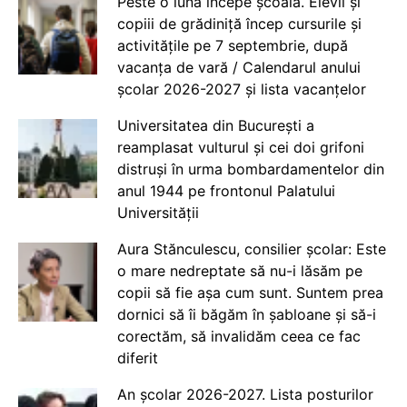
Peste o lună începe școala. Elevii și
copiii de grădiniță încep cursurile și
activitățile pe 7 septembrie, după
vacanța de vară / Calendarul anului
școlar 2026-2027 și lista vacanțelor
Universitatea din București a
reamplasat vulturul și cei doi grifoni
distruși în urma bombardamentelor din
anul 1944 pe frontonul Palatului
Universității
Aura Stănculescu, consilier școlar: Este
o mare nedreptate să nu-i lăsăm pe
copii să fie așa cum sunt. Suntem prea
dornici să îi băgăm în șabloane și să-i
corectăm, să invalidăm ceea ce fac
diferit
An școlar 2026-2027. Lista posturilor