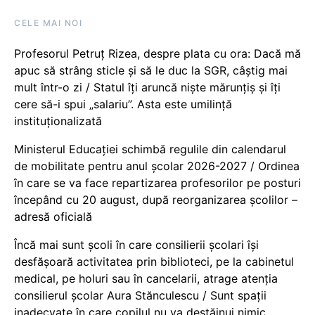
CELE MAI NOI
Profesorul Petruț Rizea, despre plata cu ora: Dacă mă
apuc să strâng sticle și să le duc la SGR, câștig mai
mult într-o zi / Statul îți aruncă niște mărunțiș și îți
cere să-i spui „salariu”. Asta este umilință
instituționalizată
Ministerul Educației schimbă regulile din calendarul
de mobilitate pentru anul școlar 2026-2027 / Ordinea
în care se va face repartizarea profesorilor pe posturi
începând cu 20 august, după reorganizarea școlilor –
adresă oficială
Încă mai sunt școli în care consilierii școlari își
desfășoară activitatea prin biblioteci, pe la cabinetul
medical, pe holuri sau în cancelarii, atrage atenția
consilierul școlar Aura Stănculescu / Sunt spații
inadecvate în care copilul nu va destăinui nimic