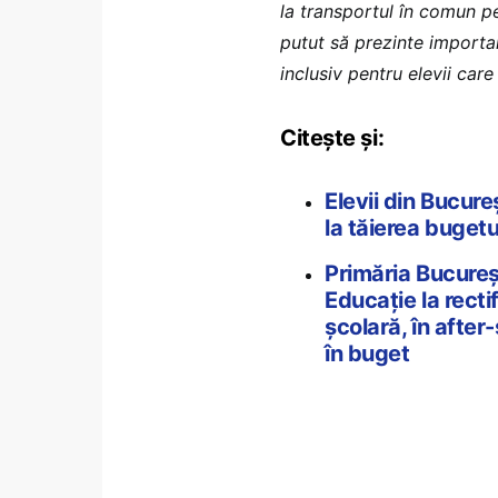
la transportul în comun pe
putut să prezinte importa
inclusiv pentru elevii car
Citește și:
Elevii din Bucure
la tăierea buget
Primăria Bucureș
Educație la rectif
școlară, în after
în buget