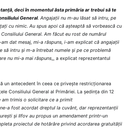
nstanță, deci în momentul ăsta primăria ar trebui să te
nsiliului General
. Angajații nu m-au lăsat să intru, pe
ințați cu nimic. Au spus apoi că așteaptă să vorbească cu
 Consiliului General. Am făcut eu rost de numărul
i-am dat mesaj, mi-a răspuns, i-am explicat că angajații
se să intru și m-a întrebat numele și pe ce problemă
are nu mi-a mai răspuns
„, a explicat reprezentantul
tă un antecedent în ceea ce privește restricționarea
țele Consiliului General al Primăriei. La ședința din 12
 am trimis o solicitare ce a primit
ne-a fost acordat dreptul la cuvânt, dar reprezentanții
curești și Ilfov au propus un amendament printr-un
pleta proiectul de hotărâre privind acordarea gratuității