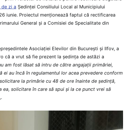
 de zi a
Ședinței Consiliului Local al Municipiului
26 iunie. Proiectul menționează faptul că rectificarea
rimarului General și a Comisiei de Specialitate din
reședintele Asociației Elevilor din Bucureşti și Ilfov, a
 că a vrut să fie prezent la ședința de astăzi a
nu am fost lăsat să intru de către angajații primăriei,
v că ei au încă în regulamentul lor acea prevedere conform
 solicitare la primărie cu 48 de ore înainte de ședință,
 ea, solicitare în care să spui și la ce punct vrei să
„.