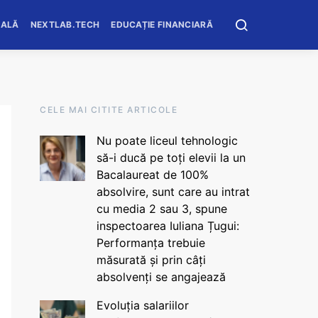
OALĂ
NEXTLAB.TECH
EDUCAȚIE FINANCIARĂ
CELE MAI CITITE ARTICOLE
Nu poate liceul tehnologic
să-i ducă pe toți elevii la un
Bacalaureat de 100%
absolvire, sunt care au intrat
cu media 2 sau 3, spune
inspectoarea Iuliana Țugui:
Performanța trebuie
măsurată și prin câți
absolvenți se angajează
Evoluția salariilor