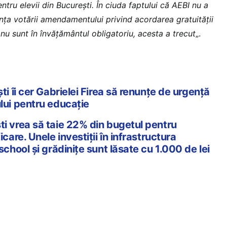
ntru elevii din București. În ciuda faptului că AEBI nu a
nța votării amendamentului privind acordarea gratuității
e nu sunt în învățământul obligatoriu, acesta a trecut
„.
ști îi cer Gabrielei Firea să renunțe de urgență
ului pentru educație
ti vrea să taie 22% din bugetul pentru
icare. Unele investiții în infrastructura
-school și grădinițe sunt lăsate cu 1.000 de lei