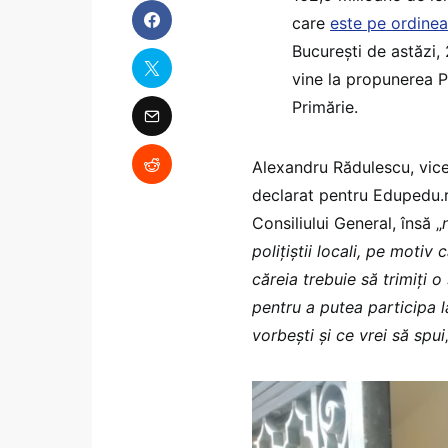
care
este pe ordinea
București de astăzi, 
vine la propunerea P
Primărie.
Alexandru Rădulescu, vicep
declarat pentru Edupedu.ro
Consiliului General, însă „
polițiștii locali, pe moti
căreia trebuie să trimiți o
pentru a putea participa la
vorbești și ce vrei să spui