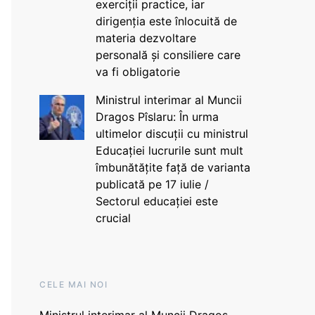
exerciții practice, iar
dirigenția este înlocuită de
materia dezvoltare
personală și consiliere care
va fi obligatorie
Ministrul interimar al Muncii
Dragos Pîslaru: În urma
ultimelor discuții cu ministrul
Educației lucrurile sunt mult
îmbunătățite față de varianta
publicată pe 17 iulie /
Sectorul educației este
crucial
CELE MAI NOI