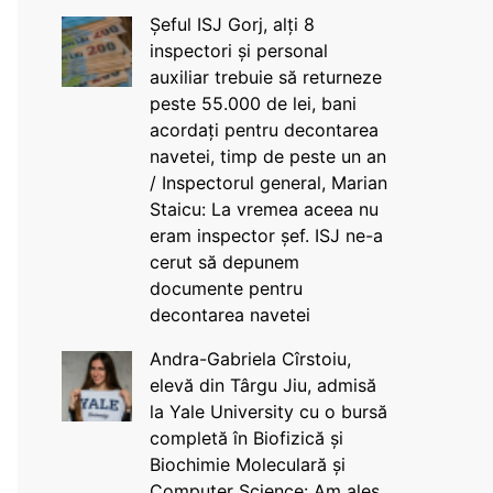
Șeful ISJ Gorj, alți 8
inspectori și personal
auxiliar trebuie să returneze
peste 55.000 de lei, bani
acordați pentru decontarea
navetei, timp de peste un an
/ Inspectorul general, Marian
Staicu: La vremea aceea nu
eram inspector șef. ISJ ne-a
cerut să depunem
documente pentru
decontarea navetei
Andra-Gabriela Cîrstoiu,
elevă din Târgu Jiu, admisă
la Yale University cu o bursă
completă în Biofizică și
Biochimie Moleculară și
Computer Science: Am ales