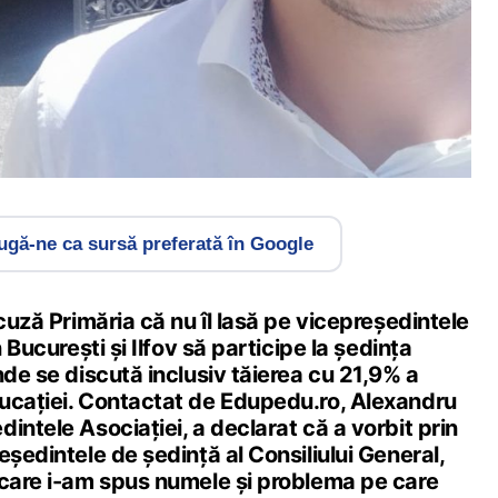
gă-ne ca sursă preferată în Google
acuză Primăria că nu îl lasă pe vicepreședintele
n Bucureşti și Ilfov să participe la ședința
nde se discută inclusiv tăierea cu 21,9% a
ucației. Contactat de Edupedu.ro, Alexandru
intele Asociației, a declarat că a vorbit prin
eședintele de ședință al Consiliului General,
 care i-am spus numele și problema pe care