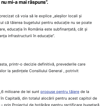
 nu mi-a mai răspuns”.
recizat că voia să le explice „aleșilor locali și
tul că tăierea bugetului pentru educație nu se poate
care, educația în România este subfinanțată, cât și
ța infrastructurii în educație”.
sta, printr-o decizie definitivă, prevederile care
or la ședințele Consiliului General , potrivit
6 milioane de lei sunt
propuse pentru tăiere
de la
în Capitală, din totalul alocării pentru acest capitol de
 – prin Proiectul de hotărâre pentru rectificare bugetară