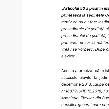
„
Articolul 50 a picat în i
primească la ședințele Co
motiv că nu au fost înști
președintele de ședință al
președintelui de ședință, 
primăriei nu vor să mă la
vreau să vorbesc. După c
elevilor.
Acesta a precizat că exis
accesului elevilor la ședin
decembrie 2018, „
după ce
nr.1687916/10.12.2018, nu 
Asociației Elevilor din Bu
consilier general care com