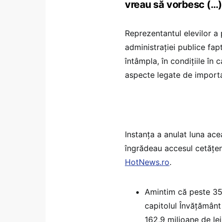
vreau să vorbesc (…)
Reprezentantul elevilor a p
administrației publice fap
întâmpla, în condițiile în 
aspecte legate de importan
Instanța a anulat luna acea
îngrădeau accesul cetățenil
HotNews.ro
.
Amintim că peste 35,
capitolul Învățământ 
162,9 milioane de lei