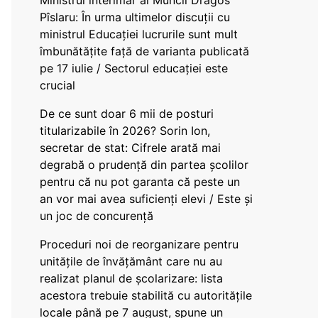
Ministrul interimar al Muncii Dragos
Pîslaru: În urma ultimelor discuții cu
ministrul Educației lucrurile sunt mult
îmbunătățite față de varianta publicată
pe 17 iulie / Sectorul educației este
crucial
De ce sunt doar 6 mii de posturi
titularizabile în 2026? Sorin Ion,
secretar de stat: Cifrele arată mai
degrabă o prudență din partea școlilor
pentru că nu pot garanta că peste un
an vor mai avea suficienți elevi / Este și
un joc de concurență
Proceduri noi de reorganizare pentru
unitățile de învățământ care nu au
realizat planul de școlarizare: lista
acestora trebuie stabilită cu autoritățile
locale până pe 7 august, spune un