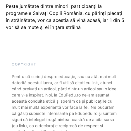
Peste jumătate dintre minorii participanți la
programele Salvați Copiii România, cu părinți plecați
în străinătate, vor ca aceștia să vină acasă, iar 1 din 5
vor să se mute și ei în țara străină
COPYRIGHT
Pentru că scrieți despre educație, sau cu atât mai mult
datorită acestui lucru, ar fi util să citați cu link, atunci
când preluați un articol, părți dintr-un articol sau o idee
care v-a inspirat. Noi, la EduPedu.ro ne-am asumat
această conduită etică și sperăm că și publicațiile cu
mult mai multă experiență vor face la fel. Ne bucurăm
că găsiți subiecte interesante pe Edupedu.ro și suntem
siguri că înțelegeți rugămintea noastră de a cita sursa
(cu link), ca o declarație reciprocă de respect și