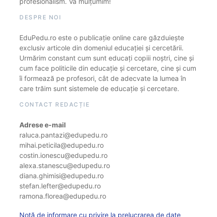
profesionalism. Vă mulțumim!
DESPRE NOI
EduPedu.ro este o publicație online care găzduiește
exclusiv articole din domeniul educației și cercetării.
Urmărim constant cum sunt educați copiii noștri, cine și
cum face politicile din educație și cercetare, cine și cum
îi formează pe profesori, cât de adecvate la lumea în
care trăim sunt sistemele de educație și cercetare.
CONTACT REDACȚIE
Adrese e-mail
raluca.pantazi@edupedu.ro
mihai.peticila@edupedu.ro
costin.ionescu@edupedu.ro
alexa.stanescu@edupedu.ro
diana.ghimisi@edupedu.ro
stefan.lefter@edupedu.ro
ramona.florea@edupedu.ro
Notă de informare cu privire la prelucrarea de date