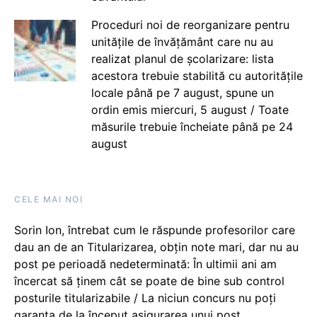
Proceduri noi de reorganizare pentru
unitățile de învățământ care nu au
realizat planul de școlarizare: lista
acestora trebuie stabilită cu autoritățile
locale până pe 7 august, spune un
ordin emis miercuri, 5 august / Toate
măsurile trebuie încheiate până pe 24
august
CELE MAI NOI
Sorin Ion, întrebat cum le răspunde profesorilor care
dau an de an Titularizarea, obțin note mari, dar nu au
post pe perioadă nedeterminată: În ultimii ani am
încercat să ținem cât se poate de bine sub control
posturile titularizabile / La niciun concurs nu poți
garanta de la început asigurarea unui post