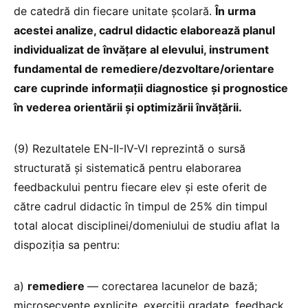
de catedră din fiecare unitate școlară.
În urma
acestei analize, cadrul didactic elaborează planul
individualizat de învățare al elevului, instrument
fundamental de remediere/dezvoltare/orientare
care cuprinde informații diagnostice și prognostice
în vederea orientării și optimizării învățării.
(9) Rezultatele EN-II-IV-VI reprezintă o sursă
structurată și sistematică pentru elaborarea
feedbackului pentru fiecare elev și este oferit de
către cadrul didactic în timpul de 25% din timpul
total alocat disciplinei/domeniului de studiu aflat la
dispoziția sa pentru:
a)
remediere
— corectarea lacunelor de bază;
microsecvențe explicite, exerciții gradate, feedback