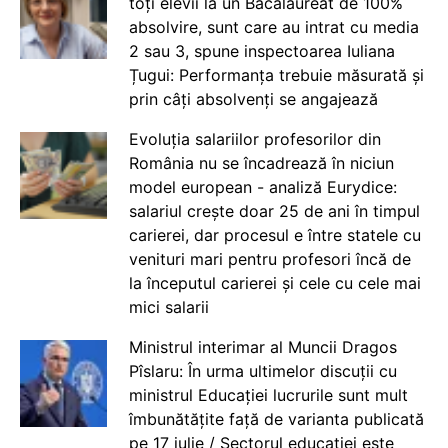
toți elevii la un Bacalaureat de 100%
absolvire, sunt care au intrat cu media
2 sau 3, spune inspectoarea Iuliana
Țugui: Performanța trebuie măsurată și
prin câți absolvenți se angajează
Evoluția salariilor profesorilor din
România nu se încadrează în niciun
model european - analiză Eurydice:
salariul crește doar 25 de ani în timpul
carierei, dar procesul e între statele cu
venituri mari pentru profesori încă de
la începutul carierei și cele cu cele mai
mici salarii
Ministrul interimar al Muncii Dragos
Pîslaru: În urma ultimelor discuții cu
ministrul Educației lucrurile sunt mult
îmbunătățite față de varianta publicată
pe 17 iulie / Sectorul educației este