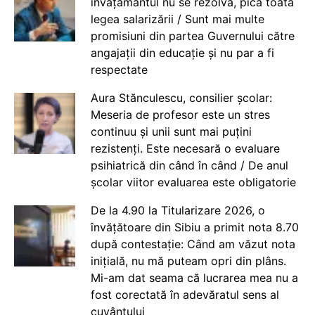
învățământul nu se rezolvă, pică toată
legea salarizării / Sunt mai multe
promisiuni din partea Guvernului către
angajații din educație și nu par a fi
respectate
Aura Stănculescu, consilier școlar:
Meseria de profesor este un stres
continuu și unii sunt mai puțini
rezistenți. Este necesară o evaluare
psihiatrică din când în când / De anul
școlar viitor evaluarea este obligatorie
De la 4.90 la Titularizare 2026, o
învățătoare din Sibiu a primit nota 8.70
după contestație: Când am văzut nota
inițială, nu mă puteam opri din plâns.
Mi-am dat seama că lucrarea mea nu a
fost corectată în adevăratul sens al
cuvântului