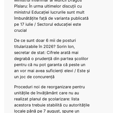
Ministrul interimar al Muncii Dragos
Pîslaru: În urma ultimelor discuții cu
ministrul Educației lucrurile sunt mult
îmbunătățite față de varianta publicată
pe 17 iulie / Sectorul educației este
crucial
De ce sunt doar 6 mii de posturi
titularizabile în 2026? Sorin Ion,
secretar de stat: Cifrele arată mai
degrabă o prudență din partea școlilor
pentru că nu pot garanta că peste un
an vor mai avea suficienți elevi / Este și
un joc de concurență
Proceduri noi de reorganizare pentru
unitățile de învățământ care nu au
realizat planul de școlarizare: lista
acestora trebuie stabilită cu autoritățile
locale până pe 7 august, spune un