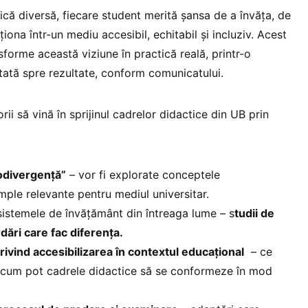
că diversă, fiecare student merită șansa de a învăța, de
cționa într-un mediu accesibil, echitabil și incluziv. Acest
nsforme această viziune în practică reală, printr-o
ntată spre rezultate, conform comunicatului.
ii să vină în sprijinul cadrelor didactice din UB prin
odivergență”
– vor fi explorate conceptele
ple relevante pentru mediul universitar.
 sistemele de învățământ din întreaga lume – s
tudii de
rdări care fac diferența.
privind accesibilizarea în contextul educațional
– ce
i cum pot cadrele didactice să se conformeze în mod