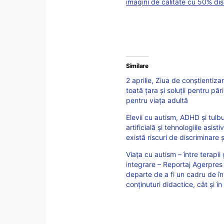
imagini de calitate cu 50% di
Similare
2 aprilie, Ziua de conștientiza
toată țara și soluții pentru păr
pentru viața adultă
Elevii cu autism, ADHD și tulbu
artificială și tehnologiile asis
există riscuri de discriminar
Viaţa cu autism – între terapii
integrare – Reportaj Agerpres
departe de a fi un cadru de în
conţinuturi didactice, cât şi î