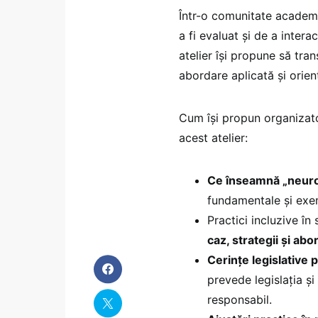
Într-o comunitate academi
a fi evaluat și de a intera
atelier își propune să tra
abordare aplicată și orie
Cum își propun organizator
acest atelier:
Ce înseamnă „neur
fundamentale și exem
Practici incluzive în
caz, strategii și abo
Cerințe legislative 
prevede legislația ș
responsabil.