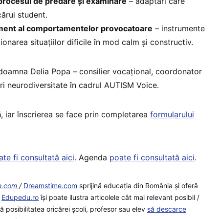
n procesul de predare și examinare
– adaptări care
cărui student.
ent al comportamentelor provocatoare
– instrumente
ionarea situațiilor dificile în mod calm și constructiv.
e doamna Delia Popa – consilier vocațional, coordonator
uri neurodiversitate în cadrul AUTISM Voice.
ă
, iar înscrierea se face prin completarea
formularului
te fi consultată aici
. Agenda
poate fi consultată aici
.
me.com
/
Dreamstime.com
sprijină educaţia din România şi oferă
e
Edupedu.ro
îşi poate ilustra articolele cât mai relevant posibil /
posibilitatea oricărei școli, profesor sau elev
să descarce