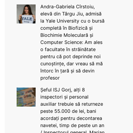
Andra-Gabriela Cîrstoiu,
elevă din Târgu Jiu, admisă
la Yale University cu o bursă
completă în Biofizică și
Biochimie Moleculară și
Computer Science: Am ales
o facultate în străinătate
pentru că pot deprinde noi
cunoștințe, dar vreau să mă
întorc în țară și să devin
profesor
Șeful ISJ Gorj, alți 8
inspectori și personal
auxiliar trebuie să returneze
peste 55.000 de lei, bani
acordați pentru decontarea
navetei, timp de peste un an
/ Inspectorul general, Marian