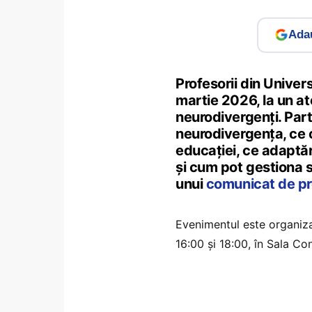
Adau
Profesorii din Univers
martie 2026, la un ate
neurodivergenți. Part
neurodivergența, ce c
educației, ce adaptăr
și cum pot gestiona si
unui
comunicat de p
Evenimentul este organiz
16:00 și 18:00, în Sala Con