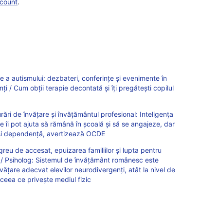
scount
.
re a autismului: dezbateri, conferințe și evenimente în
inți / Cum obții terapie decontată și îți pregătești copilul
rări de învățare și învățământul profesional: Inteligența
tive îi pot ajuta să rămână în școală și să se angajeze, dar
e și dependență, avertizează OCDE
 greu de accesat, epuizarea familiilor şi lupta pentru
 / Psiholog: Sistemul de învăţământ românesc este
văţare adecvat elevilor neurodivergenţi, atât la nivel de
n ceea ce priveşte mediul fizic