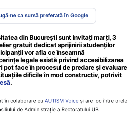
gă-ne ca sursă preferată în Google
itatea din București sunt invitați marți, 3
lier gratuit dedicat sprijinirii studenților
icipanții vor afla ce înseamnă
erințe legale există privind accesibilizarea
i pot face în procesul de predare și evaluare
tuațiile dificile în mod constructiv, potrivit
resă
.
at în colaborare cu
AUTISM Voice
și are loc între orele
siliului de Administrație a Rectoratului UB.