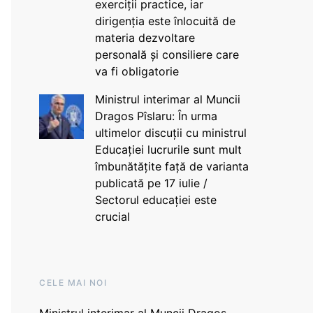
exerciții practice, iar
dirigenția este înlocuită de
materia dezvoltare
personală și consiliere care
va fi obligatorie
Ministrul interimar al Muncii
Dragos Pîslaru: În urma
ultimelor discuții cu ministrul
Educației lucrurile sunt mult
îmbunătățite față de varianta
publicată pe 17 iulie /
Sectorul educației este
crucial
CELE MAI NOI