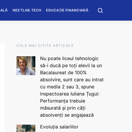
OALĂ
NEXTLAB.TECH
EDUCAȚIE FINANCIARĂ
CELE MAI CITITE ARTICOLE
Nu poate liceul tehnologic
să-i ducă pe toți elevii la un
Bacalaureat de 100%
absolvire, sunt care au intrat
cu media 2 sau 3, spune
inspectoarea Iuliana Țugui:
Performanța trebuie
măsurată și prin câți
absolvenți se angajează
Evoluția salariilor