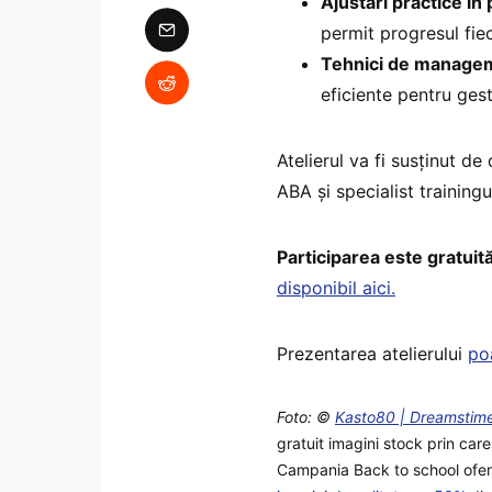
Ajustări practice î
permit progresul fie
Tehnici de managem
eficiente pentru gest
Atelierul va fi susținut d
ABA și specialist training
Participarea este gratuit
disponibil aici.
Prezentarea atelierului
poa
Foto: ©
Kasto80 | Dreamsti
gratuit imagini stock prin car
Campania Back to school oferă 