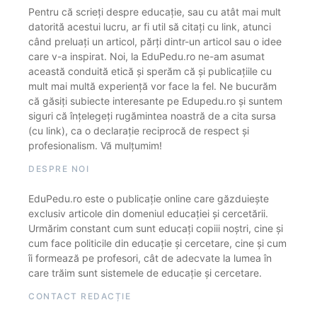
Pentru că scrieți despre educație, sau cu atât mai mult
datorită acestui lucru, ar fi util să citați cu link, atunci
când preluați un articol, părți dintr-un articol sau o idee
care v-a inspirat. Noi, la EduPedu.ro ne-am asumat
această conduită etică și sperăm că și publicațiile cu
mult mai multă experiență vor face la fel. Ne bucurăm
că găsiți subiecte interesante pe Edupedu.ro și suntem
siguri că înțelegeți rugămintea noastră de a cita sursa
(cu link), ca o declarație reciprocă de respect și
profesionalism. Vă mulțumim!
DESPRE NOI
EduPedu.ro este o publicație online care găzduiește
exclusiv articole din domeniul educației și cercetării.
Urmărim constant cum sunt educați copiii noștri, cine și
cum face politicile din educație și cercetare, cine și cum
îi formează pe profesori, cât de adecvate la lumea în
care trăim sunt sistemele de educație și cercetare.
CONTACT REDACȚIE