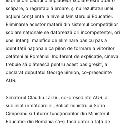
Istoriei din cadrul olimpiadelor şcolare este doar o
scăpare, o regretabilă eroare, şi nu rezultatul unei
acţiuni conştiente la nivelul Ministerului Educaţiei.
Eliminarea acestor materii din sistemul competiţiilor
şcolare naţionale se datorează ori incompetenţei, ori
unei intenţii malefice de eliminare pas cu pas a
identităţii naţionale ca pilon de formare a viitorilor
cetăţeni ai României. Indiferent de explicaţie, cineva
trebuie să plătească pentru acest pas greşit”, a
declarat deputatul George Simion, co-preşedinte
AUR.
Senatorul Claudiu Târziu, co-preşedinte AUR, a
subliniat următoarele: „Solicit ministrului Sorin
Cîmpeanu şi tuturor funcţionarilor din Ministerul
Educaţiei din România să-şi facă datoria faţă de