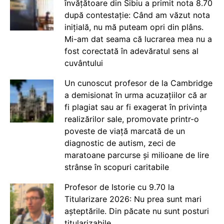
învățătoare din Sibiu a primit nota 8.70
după contestație: Când am văzut nota
inițială, nu mă puteam opri din plâns.
Mi-am dat seama că lucrarea mea nu a
fost corectată în adevăratul sens al
cuvântului
Un cunoscut profesor de la Cambridge
a demisionat în urma acuzațiilor că ar
fi plagiat sau ar fi exagerat în privința
realizărilor sale, promovate printr-o
poveste de viață marcată de un
diagnostic de autism, zeci de
maratoane parcurse și milioane de lire
strânse în scopuri caritabile
Profesor de Istorie cu 9.70 la
Titularizare 2026: Nu prea sunt mari
așteptările. Din păcate nu sunt posturi
titularizabile