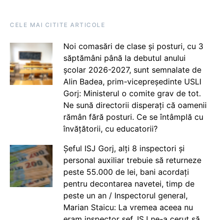
CELE MAI CITITE ARTICOLE
Noi comasări de clase și posturi, cu 3
săptămâni până la debutul anului
școlar 2026-2027, sunt semnalate de
Alin Badea, prim-vicepreședinte USLI
Gorj: Ministerul o comite grav de tot.
Ne sună directorii disperați că oamenii
rămân fără posturi. Ce se întâmplă cu
învățătorii, cu educatorii?
Șeful ISJ Gorj, alți 8 inspectori și
personal auxiliar trebuie să returneze
peste 55.000 de lei, bani acordați
pentru decontarea navetei, timp de
peste un an / Inspectorul general,
Marian Staicu: La vremea aceea nu
eram inspector șef. ISJ ne-a cerut să