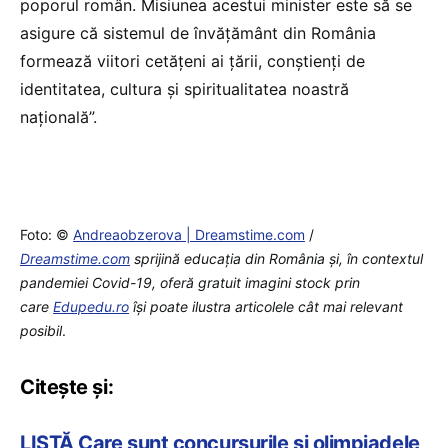
poporul român. Misiunea acestui minister este să se
asigure că sistemul de învăţământ din România
formează viitori cetăţeni ai ţării, conştienţi de
identitatea, cultura şi spiritualitatea noastră
naţională”.
Foto: ©
Andreaobzerova | Dreamstime.com
/
Dreamstime.com
sprijină educaţia din România şi, în contextul
pandemiei Covid-19, oferă gratuit imagini stock prin
care
Edupedu.ro
îşi poate ilustra articolele cât mai relevant
posibil
.
Citește și:
LISTĂ Care sunt concursurile și olimpiadele