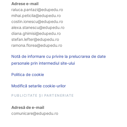
Adrese e-mail
raluca.pantazi@edupedu.ro
mihai.peticila@edupedu.ro
costin.ionescu@edupedu.ro
alexa.stanescu@edupedu.ro
diana.ghimisi@edupedu.ro
stefan.lefter@edupedu.ro
ramona.florea@edupedu.ro
Notă de informare cu privire la prelucrarea de date
personale prin intermediul site-ului
Politica de cookie
Modifică setarile cookie-urilor
PUBLICITATE ȘI PARTENERIATE
Adresă de e-mail
comunicare@edupedu.ro