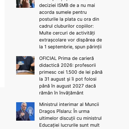
deciziei ISMB de a nu mai
acorda sumele pentru
posturile la plata cu ora din
cadrul cluburilor copiilor:
Multe cercuri de activități
extrașcolare vor dispărea de
la 1 septembrie, spun părinții
OFICIAL Prima de carieră
didactică 2026: profesorii
primesc cei 1.500 de lei până
la 31 august și îi pot folosi
până în august 2027 dacă
rămân în învățământ
Ministrul interimar al Muncii
Dragos Pîslaru: În urma
ultimelor discuții cu ministrul
Educației lucrurile sunt mult