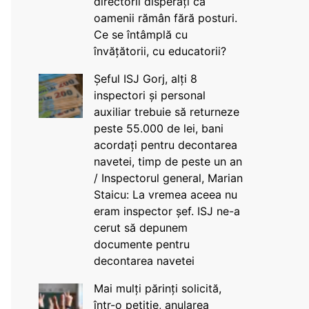
directorii disperați că
oamenii rămân fără posturi.
Ce se întâmplă cu
învățătorii, cu educatorii?
Șeful ISJ Gorj, alți 8
inspectori și personal
auxiliar trebuie să returneze
peste 55.000 de lei, bani
acordați pentru decontarea
navetei, timp de peste un an
/ Inspectorul general, Marian
Staicu: La vremea aceea nu
eram inspector șef. ISJ ne-a
cerut să depunem
documente pentru
decontarea navetei
Mai mulți părinți solicită,
într-o petiție, anularea