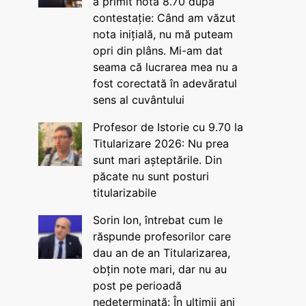
a primit nota 8.70 după
contestație: Când am văzut
nota inițială, nu mă puteam
opri din plâns. Mi-am dat
seama că lucrarea mea nu a
fost corectată în adevăratul
sens al cuvântului
Profesor de Istorie cu 9.70 la
Titularizare 2026: Nu prea
sunt mari așteptările. Din
păcate nu sunt posturi
titularizabile
Sorin Ion, întrebat cum le
răspunde profesorilor care
dau an de an Titularizarea,
obțin note mari, dar nu au
post pe perioadă
nedeterminată: În ultimii ani