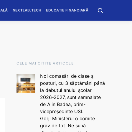
OALĂ
NEXTLAB.TECH
EDUCAȚIE FINANCIARĂ
CELE MAI CITITE ARTICOLE
Noi comasări de clase și
posturi, cu 3 săptămâni până
la debutul anului școlar
2026-2027, sunt semnalate
de Alin Badea, prim-
vicepreședinte USLI
Gorj: Ministerul o comite
grav de tot. Ne sună