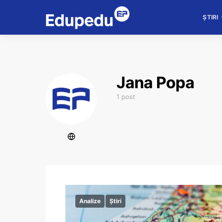
ȘTIRI
Jana Popa
1 post
Analize
Știri