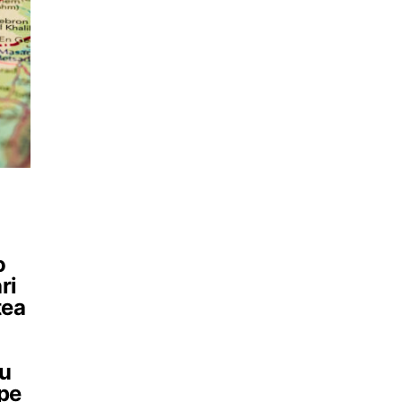
o
ri
tea
nu
 pe