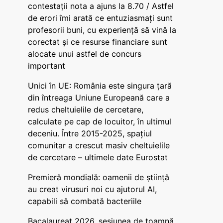
contestații nota a ajuns la 8.70 / Astfel
de erori îmi arată ce entuziasmați sunt
profesorii buni, cu experiență să vină la
corectat și ce resurse financiare sunt
alocate unui astfel de concurs
important
Unici în UE: România este singura țară
din întreaga Uniune Europeană care a
redus cheltuielile de cercetare,
calculate pe cap de locuitor, în ultimul
deceniu. Între 2015-2025, spațiul
comunitar a crescut masiv cheltuielile
de cercetare – ultimele date Eurostat
Premieră mondială: oamenii de știință
au creat virusuri noi cu ajutorul AI,
capabili să combată bacteriile
Bacalaureat 2026, sesiunea de toamnă.