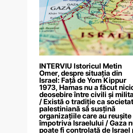
INTERVIU Istoricul Metin
Omer, despre situația din
Israel: Față de Yom Kippur
1973, Hamas nu a făcut nici
deosebire între civili și milita
/ Există o tradiție ca societa
palestiniană să susțină
organizațiile care au reușite
împotriva Israelului / Gaza 
poate fi controlată de Israel