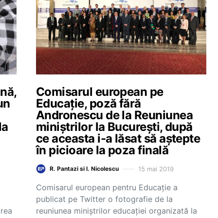
nă,
Comisarul european pe
un
Educație, poză fără
Andronescu de la Reuniunea
la
miniștrilor la București, după
ce aceasta i-a lăsat să aștepte
în picioare la poza finală
15 mai 2019
R. Pantazi si I. Nicolescu
Comisarul european pentru Educație a
publicat pe Twitter o fotografie de la
area
reuniunea miniștrilor educației organizată la