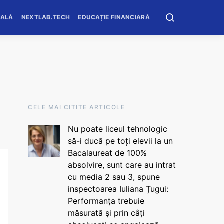
OALĂ
NEXTLAB.TECH
EDUCAȚIE FINANCIARĂ
CELE MAI CITITE ARTICOLE
Nu poate liceul tehnologic
să-i ducă pe toți elevii la un
Bacalaureat de 100%
absolvire, sunt care au intrat
cu media 2 sau 3, spune
inspectoarea Iuliana Țugui:
Performanța trebuie
măsurată și prin câți