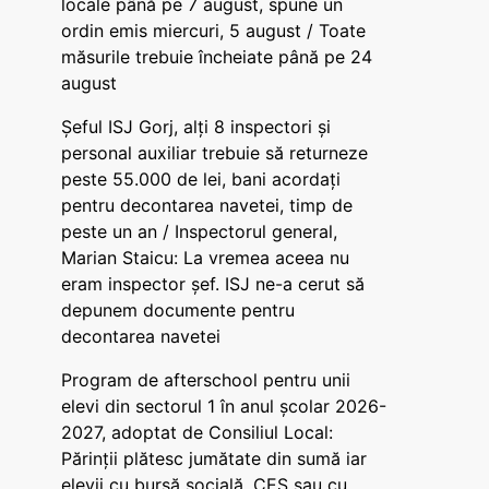
locale până pe 7 august, spune un
ordin emis miercuri, 5 august / Toate
măsurile trebuie încheiate până pe 24
august
Șeful ISJ Gorj, alți 8 inspectori și
personal auxiliar trebuie să returneze
peste 55.000 de lei, bani acordați
pentru decontarea navetei, timp de
peste un an / Inspectorul general,
Marian Staicu: La vremea aceea nu
eram inspector șef. ISJ ne-a cerut să
depunem documente pentru
decontarea navetei
Program de afterschool pentru unii
elevi din sectorul 1 în anul școlar 2026-
2027, adoptat de Consiliul Local:
Părinții plătesc jumătate din sumă iar
elevii cu bursă socială, CES sau cu