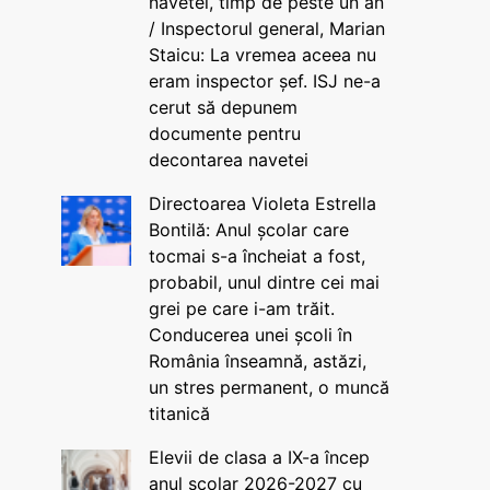
navetei, timp de peste un an
/ Inspectorul general, Marian
Staicu: La vremea aceea nu
eram inspector șef. ISJ ne-a
cerut să depunem
documente pentru
decontarea navetei
Directoarea Violeta Estrella
Bontilă: Anul școlar care
tocmai s-a încheiat a fost,
probabil, unul dintre cei mai
grei pe care i-am trăit.
Conducerea unei școli în
România înseamnă, astăzi,
un stres permanent, o muncă
titanică
Elevii de clasa a IX-a încep
anul școlar 2026-2027 cu