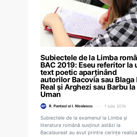
Subiectele de la Limba româ
BAC 2019: Eseu referitor la 
text poetic aparținând
autorilor Bacovia sau Blaga 
Real și Arghezi sau Barbu la
Uman
1 iulie 2019
R. Pantazi si I. Nicolescu
Subiectele de la examenul la Limba și
literatura română susținut astăzi la
Bacalaureat au avut printre cerințe realiz