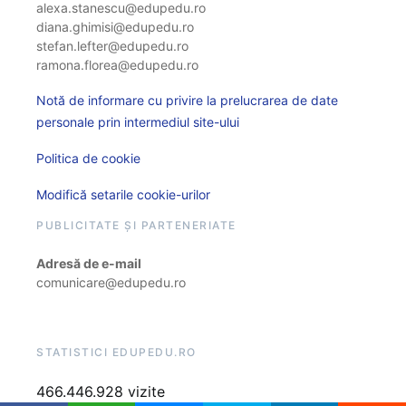
alexa.stanescu@edupedu.ro
diana.ghimisi@edupedu.ro
stefan.lefter@edupedu.ro
ramona.florea@edupedu.ro
Notă de informare cu privire la prelucrarea de date
personale prin intermediul site-ului
Politica de cookie
Modifică setarile cookie-urilor
PUBLICITATE ȘI PARTENERIATE
Adresă de e-mail
comunicare@edupedu.ro
STATISTICI EDUPEDU.RO
466.446.928 vizite