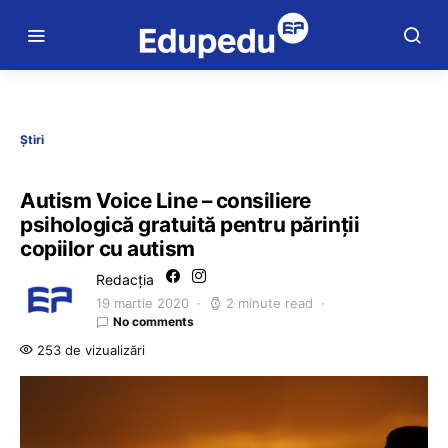
Știri
Autism Voice Line – consiliere
psihologică gratuită pentru părinții
copiilor cu autism
Redacția
19 martie 2020
2 minute read
No comments
253 de vizualizări