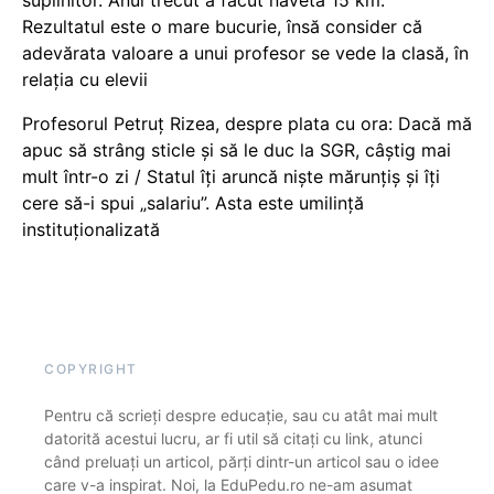
suplinitor. Anul trecut a făcut naveta 15 km:
Rezultatul este o mare bucurie, însă consider că
adevărata valoare a unui profesor se vede la clasă, în
relația cu elevii
Profesorul Petruț Rizea, despre plata cu ora: Dacă mă
apuc să strâng sticle și să le duc la SGR, câștig mai
mult într-o zi / Statul îți aruncă niște mărunțiș și îți
cere să-i spui „salariu”. Asta este umilință
instituționalizată
COPYRIGHT
Pentru că scrieți despre educație, sau cu atât mai mult
datorită acestui lucru, ar fi util să citați cu link, atunci
când preluați un articol, părți dintr-un articol sau o idee
care v-a inspirat. Noi, la EduPedu.ro ne-am asumat