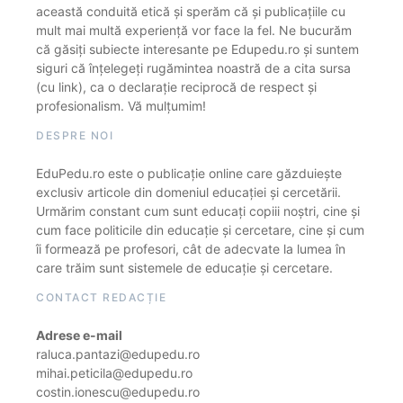
această conduită etică și sperăm că și publicațiile cu
mult mai multă experiență vor face la fel. Ne bucurăm
că găsiți subiecte interesante pe Edupedu.ro și suntem
siguri că înțelegeți rugămintea noastră de a cita sursa
(cu link), ca o declarație reciprocă de respect și
profesionalism. Vă mulțumim!
DESPRE NOI
EduPedu.ro este o publicație online care găzduiește
exclusiv articole din domeniul educației și cercetării.
Urmărim constant cum sunt educați copiii noștri, cine și
cum face politicile din educație și cercetare, cine și cum
îi formează pe profesori, cât de adecvate la lumea în
care trăim sunt sistemele de educație și cercetare.
CONTACT REDACȚIE
Adrese e-mail
raluca.pantazi@edupedu.ro
mihai.peticila@edupedu.ro
costin.ionescu@edupedu.ro