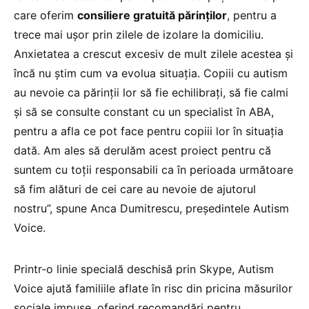
care oferim
consiliere gratuită părinţilor
, pentru a
trece mai uşor prin zilele de izolare la domiciliu.
Anxietatea a crescut excesiv de mult zilele acestea şi
încă nu ştim cum va evolua situaţia. Copiii cu autism
au nevoie ca părinţii lor să fie echilibraţi, să fie calmi
şi să se consulte constant cu un specialist în ABA,
pentru a afla ce pot face pentru copiii lor în situaţia
dată. Am ales să derulăm acest proiect pentru că
suntem cu toţii responsabili ca în perioada următoare
să fim alături de cei care au nevoie de ajutorul
nostru”, spune Anca Dumitrescu, preşedintele Autism
Voice.
Printr-o linie specială deschisă prin Skype, Autism
Voice ajută familiile aflate în risc din pricina măsurilor
sociale impuse, oferind recomandări pentru