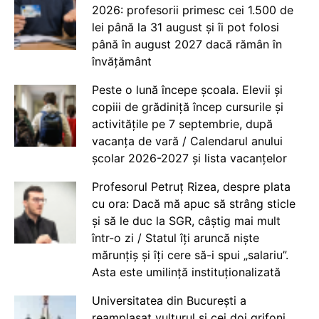
2026: profesorii primesc cei 1.500 de
lei până la 31 august și îi pot folosi
până în august 2027 dacă rămân în
învățământ
Peste o lună începe școala. Elevii și
copiii de grădiniță încep cursurile și
activitățile pe 7 septembrie, după
vacanța de vară / Calendarul anului
școlar 2026-2027 și lista vacanțelor
Profesorul Petruț Rizea, despre plata
cu ora: Dacă mă apuc să strâng sticle
și să le duc la SGR, câștig mai mult
într-o zi / Statul îți aruncă niște
mărunțiș și îți cere să-i spui „salariu”.
Asta este umilință instituționalizată
Universitatea din București a
reamplasat vulturul și cei doi grifoni