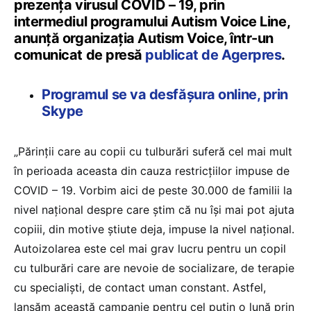
prezenţa virusul COVID – 19, prin
intermediul programului Autism Voice Line,
anunță organizația Autism Voice, într-un
comunicat de presă
publicat de Agerpres
.
Programul se va desfăşura online, prin
Skype
„Părinţii care au copii cu tulburări suferă cel mai mult
în perioada aceasta din cauza restricţiilor impuse de
COVID – 19. Vorbim aici de peste 30.000 de familii la
nivel naţional despre care ştim că nu îşi mai pot ajuta
copiii, din motive ştiute deja, impuse la nivel naţional.
Autoizolarea este cel mai grav lucru pentru un copil
cu tulburări care are nevoie de socializare, de terapie
cu specialişti, de contact uman constant. Astfel,
lansăm această campanie pentru cel puţin o lună prin