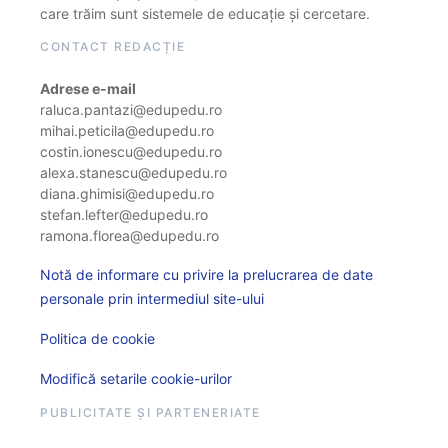
care trăim sunt sistemele de educație și cercetare.
CONTACT REDACȚIE
Adrese e-mail
raluca.pantazi@edupedu.ro
mihai.peticila@edupedu.ro
costin.ionescu@edupedu.ro
alexa.stanescu@edupedu.ro
diana.ghimisi@edupedu.ro
stefan.lefter@edupedu.ro
ramona.florea@edupedu.ro
Notă de informare cu privire la prelucrarea de date
personale prin intermediul site-ului
Politica de cookie
Modifică setarile cookie-urilor
PUBLICITATE ȘI PARTENERIATE