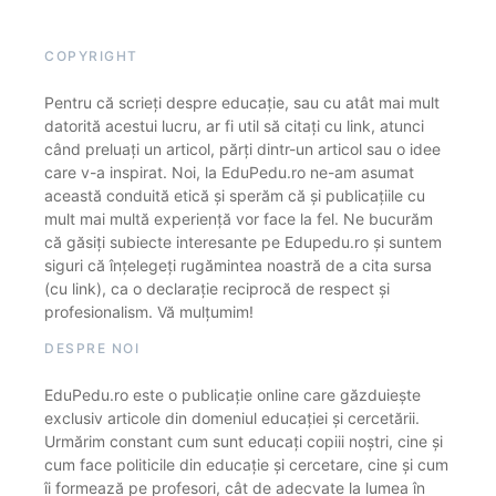
COPYRIGHT
Pentru că scrieți despre educație, sau cu atât mai mult
datorită acestui lucru, ar fi util să citați cu link, atunci
când preluați un articol, părți dintr-un articol sau o idee
care v-a inspirat. Noi, la EduPedu.ro ne-am asumat
această conduită etică și sperăm că și publicațiile cu
mult mai multă experiență vor face la fel. Ne bucurăm
că găsiți subiecte interesante pe Edupedu.ro și suntem
siguri că înțelegeți rugămintea noastră de a cita sursa
(cu link), ca o declarație reciprocă de respect și
profesionalism. Vă mulțumim!
DESPRE NOI
EduPedu.ro este o publicație online care găzduiește
exclusiv articole din domeniul educației și cercetării.
Urmărim constant cum sunt educați copiii noștri, cine și
cum face politicile din educație și cercetare, cine și cum
îi formează pe profesori, cât de adecvate la lumea în