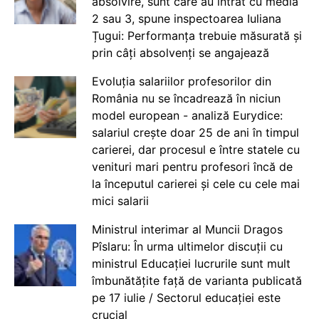
absolvire, sunt care au intrat cu media
2 sau 3, spune inspectoarea Iuliana
Țugui: Performanța trebuie măsurată și
prin câți absolvenți se angajează
Evoluția salariilor profesorilor din
România nu se încadrează în niciun
model european - analiză Eurydice:
salariul crește doar 25 de ani în timpul
carierei, dar procesul e între statele cu
venituri mari pentru profesori încă de
la începutul carierei și cele cu cele mai
mici salarii
Ministrul interimar al Muncii Dragos
Pîslaru: În urma ultimelor discuții cu
ministrul Educației lucrurile sunt mult
îmbunătățite față de varianta publicată
pe 17 iulie / Sectorul educației este
crucial