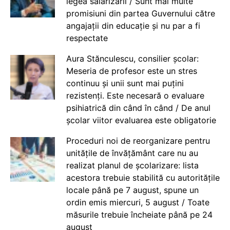
legea salarizării / Sunt mai multe
promisiuni din partea Guvernului către
angajații din educație și nu par a fi
respectate
Aura Stănculescu, consilier școlar:
Meseria de profesor este un stres
continuu și unii sunt mai puțini
rezistenți. Este necesară o evaluare
psihiatrică din când în când / De anul
școlar viitor evaluarea este obligatorie
Proceduri noi de reorganizare pentru
unitățile de învățământ care nu au
realizat planul de școlarizare: lista
acestora trebuie stabilită cu autoritățile
locale până pe 7 august, spune un
ordin emis miercuri, 5 august / Toate
măsurile trebuie încheiate până pe 24
august