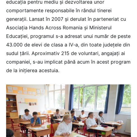
educația pentru mediu și dezvoltarea unor
comportamente responsabile în rândul tinerei
generații. Lansat în 2007 și derulat în parteneriat cu
Asociația Hands Across Romania și Ministerul
Educației, programul s-a adresat unui număr de peste
43.000 de elevi de clasa a IV-a, din toate județele din
sudul țării. Aproximativ 215 de voluntari, angajați ai
companiei, s-au implicat până acum în acest program
de la inițierea acestuia.