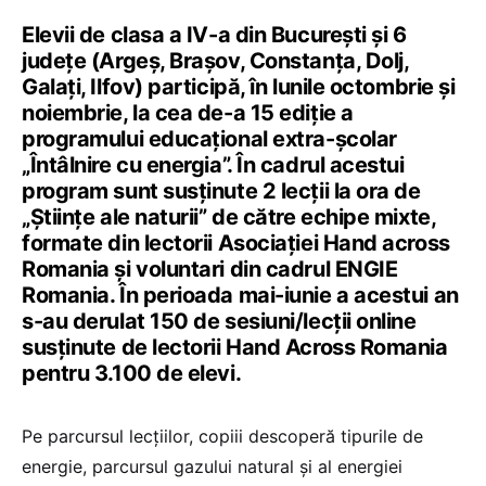
Elevii de clasa a IV-a din București și 6
județe (Argeș, Brașov, Constanța, Dolj,
Galați, Ilfov) participă, în lunile octombrie și
noiembrie, la cea de-a 15 ediție a
programului educațional extra-școlar
„Întâlnire cu energia”. În cadrul acestui
program sunt susținute 2 lecții la ora de
„Științe ale naturii” de către echipe mixte,
formate din lectorii Asociației Hand across
Romania și voluntari din cadrul ENGIE
Romania. În perioada mai-iunie a acestui an
s-au derulat 150 de sesiuni/lecții online
susținute de lectorii Hand Across Romania
pentru 3.100 de elevi.
Pe parcursul lecțiilor, copiii descoperă tipurile de
energie, parcursul gazului natural și al energiei