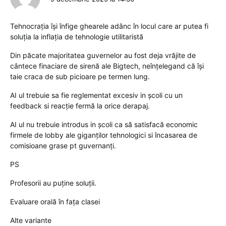
Tehnocrația își înfige ghearele adânc în locul care ar putea fi
soluția la inflația de tehnologie utilitaristă
Din păcate majoritatea guvernelor au fost deja vrăjite de
cântece finaciare de sirenă ale Bigtech, neînțelegand că își
taie craca de sub picioare pe termen lung.
AI ul trebuie sa fie reglementat excesiv in școli cu un
feedback si reacție fermă la orice derapaj.
AI ul nu trebuie introdus in școli ca să satisfacă economic
firmele de lobby ale giganților tehnologici si încasarea de
comisioane grase pt guvernanți.
PS
Profesorii au puține soluții.
Evaluare orală în fața clasei
Alte variante