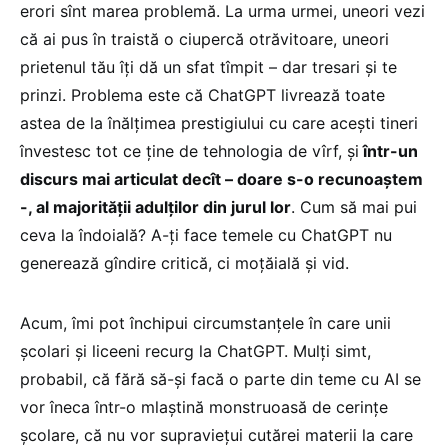
erori sînt marea problemă. La urma urmei, uneori vezi
că ai pus în traistă o ciupercă otrăvitoare, uneori
prietenul tău îți dă un sfat tîmpit – dar tresari și te
prinzi. Problema este că ChatGPT livrează toate
astea de la înălțimea prestigiului cu care acești tineri
învestesc tot ce ține de tehnologia de vîrf, și
într-un
discurs mai articulat decît – doare s-o recunoaștem
-, al majorității adulților din jurul lor
. Cum să mai pui
ceva la îndoială? A-ți face temele cu ChatGPT nu
generează gîndire critică, ci moțăială și vid.
Acum, îmi pot închipui circumstanțele în care unii
școlari și liceeni recurg la ChatGPT. Mulți simt,
probabil, că fără să-și facă o parte din teme cu AI se
vor îneca într-o mlaștină monstruoasă de cerințe
școlare, că nu vor supraviețui cutărei materii la care