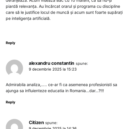
deranjează. Acum visează Bac cu 10 materii, ca să nu-și
piardă relevanța. Au încărcat orarul și programa cu discipline
care să le justifice locul de muncă și acum sunt foarte supărați
pe inteligența artificială.
Reply
alexandru constantin
spune:
9 decembrie 2025 la 15:23
Admirabila analiza,….. ce-ar fi ca asemenea profesionisti sa
ajunga sa influienteze educatia in Romania…dar…?!!!
Reply
Citizen
spune:
9 decembrie 2025 la 14:36