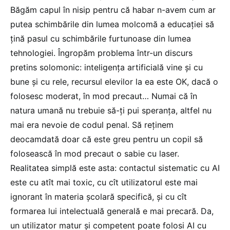
Băgăm capul în nisip pentru că habar n-avem cum ar
putea schimbările din lumea molcomă a educației să
țină pasul cu schimbările furtunoase din lumea
tehnologiei. Îngropăm problema într-un discurs
pretins solomonic: inteligența artificială vine și cu
bune și cu rele, recursul elevilor la ea este OK, dacă o
folosesc moderat, în mod precaut… Numai că în
natura umană nu trebuie să-ți pui speranța, altfel nu
mai era nevoie de codul penal. Să reținem
deocamdată doar că este greu pentru un copil să
folosească în mod precaut o sabie cu laser.
Realitatea simplă este asta: contactul sistematic cu AI
este cu atît mai toxic, cu cît utilizatorul este mai
ignorant în materia școlară specifică, și cu cît
formarea lui intelectuală generală e mai precară. Da,
un utilizator matur și competent poate folosi AI cu