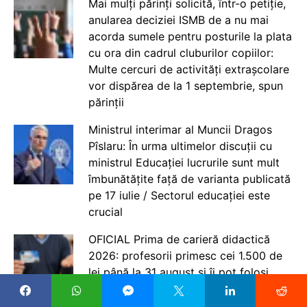
Mai mulți părinți solicită, într-o petiție,
anularea deciziei ISMB de a nu mai
acorda sumele pentru posturile la plata
cu ora din cadrul cluburilor copiilor:
Multe cercuri de activități extrașcolare
vor dispărea de la 1 septembrie, spun
părinții
Ministrul interimar al Muncii Dragos
Pîslaru: În urma ultimelor discuții cu
ministrul Educației lucrurile sunt mult
îmbunătățite față de varianta publicată
pe 17 iulie / Sectorul educației este
crucial
OFICIAL Prima de carieră didactică
2026: profesorii primesc cei 1.500 de
lei până la 31 august și îi pot folosi
până în august 2027 dacă rămân în
învățământ