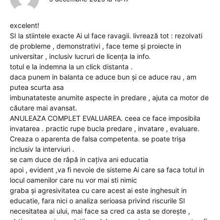
excelent!
SI la stiintele exacte Ai ul face ravagii. livrează tot : rezolvati
de probleme , demonstrativi , face teme și proiecte in
universitar , inclusiv lucruri de licența la info.
totul e la indemna la un click distanta .
daca punem in balanta ce aduce bun și ce aduce rau , am
putea scurta asa
imbunatateste anumite aspecte in predare , ajuta ca motor de
căutare mai avansat.
ANULEAZA COMPLET EVALUAREA. ceea ce face imposibila
invatarea . practic rupe bucla predare , invatare , evaluare.
Creaza o aparenta de falsa competenta. se poate trișa
inclusiv la interviuri .
se cam duce de râpă in cațiva ani educatia
apoi , evident ,va fi nevoie de sisteme Ai care sa faca totul in
locul oamenilor care nu vor mai sti nimic
graba și agresivitatea cu care acest ai este inghesuit in
educatie, fara nici o analiza serioasa privind riscurile SI
necesitatea ai ului, mai face sa cred ca asta se dorește ,