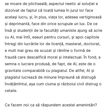
se moare de plictiseală; aspectul neetic al soluției e
dizolvat de faptul că toată lumea în jurul lor face
același lucru, și, în plus, viața lor, adesea vertiginoasă
și deprimantă, face din orice scrupule un lux. De ce
însă și studenții de la facultăți umaniste ajung să scrie
cu AI, mai întîi, eseuri pentru cursuri, și apoi capitole
întregi din lucrările lor de licență, masterat, doctorat,
e mult mai greu de scuzat și rămîne o formă de
fraudă care descalifică moral și intelectual. În fond, a
semna o lucrare produsă, de fapt, de AI, este de o
gravitate comparabilă cu plagiatul. De altfel, AI și
plagiatul lucrează de minune împreună să distrugă
învățămîntul, așa cum ciuma și războiul civil distrug o
cetate.
Ce facem noi ca să răspundem acestei amenințări?