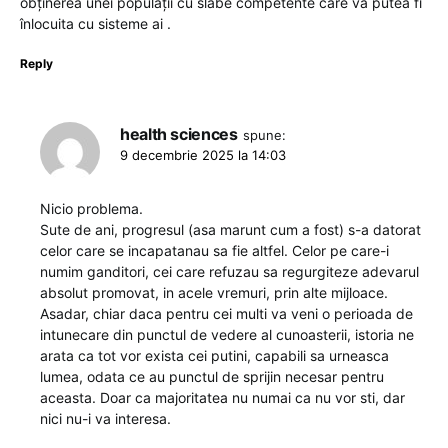
obținerea unei populații cu slabe competente care va putea fi
înlocuita cu sisteme ai .
Reply
health sciences
spune:
9 decembrie 2025 la 14:03
Nicio problema.
Sute de ani, progresul (asa marunt cum a fost) s-a datorat
celor care se incapatanau sa fie altfel. Celor pe care-i
numim ganditori, cei care refuzau sa regurgiteze adevarul
absolut promovat, in acele vremuri, prin alte mijloace.
Asadar, chiar daca pentru cei multi va veni o perioada de
intunecare din punctul de vedere al cunoasterii, istoria ne
arata ca tot vor exista cei putini, capabili sa urneasca
lumea, odata ce au punctul de sprijin necesar pentru
aceasta. Doar ca majoritatea nu numai ca nu vor sti, dar
nici nu-i va interesa.