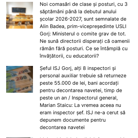
Noi comasări de clase și posturi, cu 3
săptămâni până la debutul anului
școlar 2026-2027, sunt semnalate de
Alin Badea, prim-vicepreședinte USLI
Gorj: Ministerul o comite grav de tot.
Ne sună directorii disperați că oamenii
rămân fără posturi. Ce se întâmplă cu
învățătorii, cu educatorii?
Șeful ISJ Gorj, alți 8 inspectori și
personal auxiliar trebuie să returneze
peste 55.000 de lei, bani acordați
pentru decontarea navetei, timp de
peste un an / Inspectorul general,
Marian Staicu: La vremea aceea nu
eram inspector șef. ISJ ne-a cerut să
depunem documente pentru
decontarea navetei