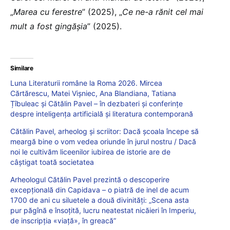
„
Marea cu ferestre
” (2025), „
Ce ne-a rănit cel mai
mult a fost gingășia
” (2025).
Similare
Luna Literaturii române la Roma 2026. Mircea
Cărtărescu, Matei Vișniec, Ana Blandiana, Tatiana
Țîbuleac și Cătălin Pavel – în dezbateri și conferințe
despre inteligența artificială și literatura contemporană
Cătălin Pavel, arheolog și scriitor: Dacă școala începe să
meargă bine o vom vedea oriunde în jurul nostru / Dacă
noi le cultivăm liceenilor iubirea de istorie are de
câștigat toată societatea
Arheologul Cătălin Pavel prezintă o descoperire
excepțională din Capidava – o piatră de inel de acum
1700 de ani cu siluetele a două divinități: „Scena asta
pur păgînă e însoțită, lucru neatestat nicăieri în Imperiu,
de inscripția «viață», în greacă”