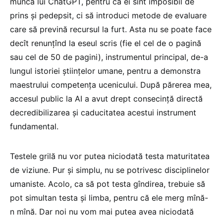
munca lui ChatGPT, pentru că ei sînt imposibil de
prins și pedepsit, ci să introduci metode de evaluare
care să prevină recursul la furt. Asta nu se poate face
decît renunțînd la eseul scris (fie el cel de o pagină
sau cel de 50 de pagini), instrumentul principal, de-a
lungul istoriei științelor umane, pentru a demonstra
maestrului competența ucenicului. După părerea mea,
accesul public la AI a avut drept consecință directă
decredibilizarea și caducitatea acestui instrument
fundamental.
Testele grilă nu vor putea niciodată testa maturitatea
de viziune. Pur și simplu, nu se potrivesc disciplinelor
umaniste. Acolo, ca să pot testa gîndirea, trebuie să
pot simultan testa și limba, pentru că ele merg mînă-
n mînă. Dar noi nu vom mai putea avea niciodată