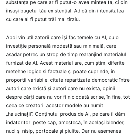
substanța pe care ar fi putut-o avea mintea ta, ci din
însuși bugetul tău existențial. Adică din intensitatea
cu care ai fi putut trăi mai tîrziu.
Apoi vin utilizatorii care își fac temele cu AI, cu o
investiție personală modestă sau minimală, care
așadar petrec un strop de timp rearanjînd materialul
furnizat de AI. Acest material are, cum știm, diferite
metehne logice și factuale și poate cuprinde, în
proporții variabile, citate repartizate democratic între
autori care există și autori care nu există, opinii
despre cărți care nu vor fi niciodată scrise, în fine, tot
ceea ce creatorii acestor modele au numit
„halucinații”. Conținutul produs de AI, pe care îl dăm
îndatoritori peste cap, amestecă, în același blender,
nuci și nisip, portocale și piulițe. Dar nu asemenea