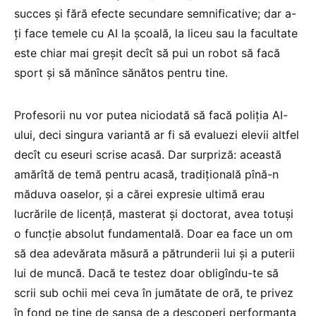
succes și fără efecte secundare semnificative; dar a-
ți face temele cu AI la școală, la liceu sau la facultate
este chiar mai greșit decît să pui un robot să facă
sport și să mănînce sănătos pentru tine.
Profesorii nu vor putea niciodată să facă poliția AI-
ului, deci singura variantă ar fi să evaluezi elevii altfel
decît cu eseuri scrise acasă. Dar surpriză: această
amărîtă de temă pentru acasă, tradițională pînă-n
măduva oaselor, și a cărei expresie ultimă erau
lucrările de licență, masterat și doctorat, avea totuși
o funcție absolut fundamentală. Doar ea face un om
să dea adevărata măsură a pătrunderii lui și a puterii
lui de muncă. Dacă te testez doar obligîndu-te să
scrii sub ochii mei ceva în jumătate de oră, te privez
în fond pe tine de șansa de a descoperi performanța