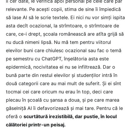
îi cer date, le verifică apoi personal pe cele care par
relevante. Pe acești copii, stima de sine îi împiedică
să lase AI să le scrie textele. Ei nici nu vor simți ispita
asta decît ocazional, la strîmtoare, o strîmtoare de
care, ce-i drept, școala românească are atîta grijă să
nu ducă nimeni lipsă. Nu mă tem pentru viitorul
elevilor buni care chiulesc ocazional sau fac o temă
pe semestru cu ChatGPT, înșelătoria asta este
epidermică, nocivitatea ei nu se infiltrează. Dar o
bună parte din restul elevilor și studenților intră în
două categorii care au mai mult de suferit. Și ei sînt
tocmai cei care oricum nu erau în top, deci care
plecau în școală cu șansa a doua, și pe care marea
găselniță AI îi defavorizează și mai tare. Pentru că le
oferă o
scurtătură irezistibilă, dar pustie, în locul
călătoriei printr-un peisaj.