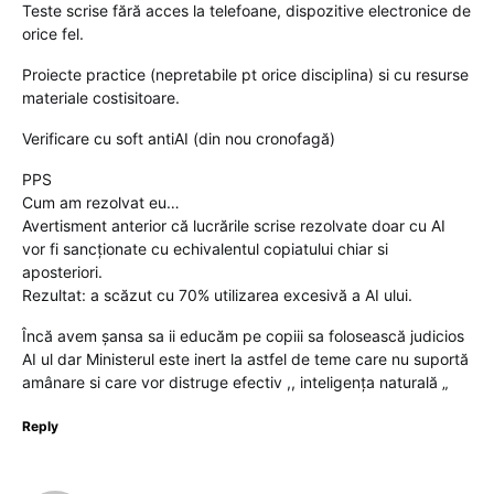
Teste scrise fără acces la telefoane, dispozitive electronice de
orice fel.
Proiecte practice (nepretabile pt orice disciplina) si cu resurse
materiale costisitoare.
Verificare cu soft antiAI (din nou cronofagă)
PPS
Cum am rezolvat eu…
Avertisment anterior că lucrările scrise rezolvate doar cu AI
vor fi sancționate cu echivalentul copiatului chiar si
aposteriori.
Rezultat: a scăzut cu 70% utilizarea excesivă a AI ului.
Încă avem șansa sa ii educăm pe copiii sa folosească judicios
AI ul dar Ministerul este inert la astfel de teme care nu suportă
amânare si care vor distruge efectiv ,, inteligenţa naturală „
Reply