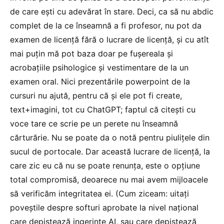
de care ești cu adevărat în stare. Deci, ca să nu abdic
complet de la ce înseamnă a fi profesor, nu pot da
examen de licență fără o lucrare de licență, și cu atît
mai puțin mă pot baza doar pe fușereala și
acrobațiile psihologice și vestimentare de la un
examen oral. Nici prezentările powerpoint de la
cursuri nu ajută, pentru că și ele pot fi create,
text+imagini, tot cu ChatGPT; faptul că citești cu
voce tare ce scrie pe un perete nu înseamnă
cărturărie. Nu se poate da o notă pentru piulițele din
sucul de portocale. Dar această lucrare de licență, la
care zic eu că nu se poate renunța, este o opțiune
total compromisă, deoarece nu mai avem mijloacele
să verificăm integritatea ei. (Cum ziceam: uitați
poveștile despre softuri aprobate la nivel național
care depistează ingerințe AI, sau care depistează