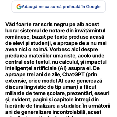
Adaugă-ne ca sursă preferată în Google
Văd foarte rar scris negru pe alb acest
lucru: sistemul de notare din învățămîntul
românesc, bazat pe texte produse acasă
de elevi și studenți, e aproape de a nu mai
avea nici o noimă. Vorbesc aici despre
predarea materiilor umaniste, acolo unde
central este textul, nu calculul, și impactul
inteligenței artificiale (AI) asupra ei. De
aproape trei ani de zile, ChatGPT (prin
extensie, orice model AI care generează
discurs lingvistic de tip uman) a făcut
miliarde de teme școlare, prezentări, eseuri
și, evident, pagini și capitole întregi din
lucrările de finalizare a studiilor. În următorii
ani de generalizare incontrolabilă, acest