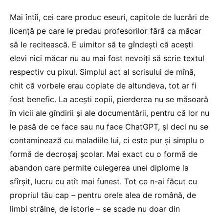
Mai întîi, cei care produc eseuri, capitole de lucrări de
licență pe care le predau profesorilor fără ca măcar
să le recitească. E uimitor să te gîndești că acești
elevi nici măcar nu au mai fost nevoiți să scrie textul
respectiv cu pixul. Simplul act al scrisului de mînă,
chit că vorbele erau copiate de altundeva, tot ar fi
fost benefic. La acești copii, pierderea nu se măsoară
în vicii ale gîndirii și ale documentării, pentru că lor nu
le pasă de ce face sau nu face ChatGPT, și deci nu se
contaminează cu maladiile lui, ci este pur și simplu o
formă de decroșaj școlar. Mai exact cu o formă de
abandon care permite culegerea unei diplome la
sfîrșit, lucru cu atît mai funest. Tot ce n-ai făcut cu
propriul tău cap – pentru orele alea de română, de
limbi străine, de istorie – se scade nu doar din