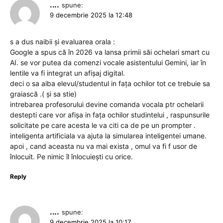
....
spune:
9 decembrie 2025 la 12:48
s a dus naibii și evaluarea orala :
Google a spus că în 2026 va lansa primii săi ochelari smart cu
AI. se vor putea da comenzi vocale asistentului Gemini, iar în
lentile va fi integrat un afișaj digital.
deci o sa aiba elevul/studentul in fața ochilor tot ce trebuie sa
graiască .( și sa stie)
intrebarea profesorului devine comanda vocala ptr ochelarii
destepti care vor afișa in fața ochilor studintelui , raspunsurile
solicitate pe care acesta le va citi ca de pe un prompter .
inteligenta artificiala va ajuta la simularea inteligentei umane.
apoi , cand aceasta nu va mai exista , omul va fi f usor de
înlocuit. Pe nimic îl înlocuiești cu orice.
Reply
....
spune:
9 decembrie 2025 la 10:17