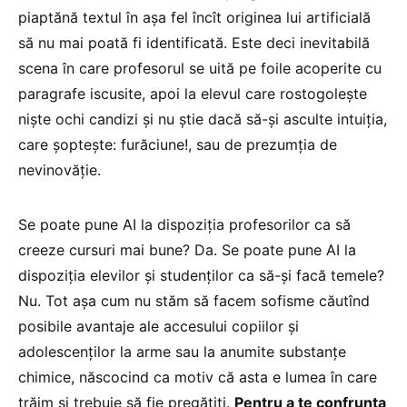
piaptănă textul în așa fel încît originea lui artificială
să nu mai poată fi identificată. Este deci inevitabilă
scena în care profesorul se uită pe foile acoperite cu
paragrafe iscusite, apoi la elevul care rostogolește
niște ochi candizi și nu știe dacă să-și asculte intuiția,
care șoptește: furăciune!, sau de prezumția de
nevinovăție.
Se poate pune AI la dispoziția profesorilor ca să
creeze cursuri mai bune? Da. Se poate pune AI la
dispoziția elevilor și studenților ca să-și facă temele?
Nu. Tot așa cum nu stăm să facem sofisme căutînd
posibile avantaje ale accesului copiilor și
adolescenților la arme sau la anumite substanțe
chimice, născocind ca motiv că asta e lumea în care
trăim și trebuie să fie pregătiți.
Pentru a te confrunta