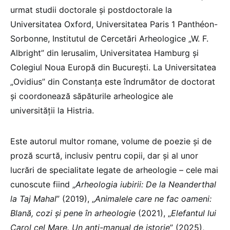
urmat studii doctorale și postdoctorale la
Universitatea Oxford, Universitatea Paris 1 Panthéon-
Sorbonne, Institutul de Cercetări Arheologice „W. F.
Albright” din Ierusalim, Universitatea Hamburg și
Colegiul Noua Europă din București. La Universitatea
„Ovidius” din Constanța este îndrumător de doctorat
și coordonează săpăturile arheologice ale
universității la Histria.
Este autorul multor romane, volume de poezie și de
proză scurtă, inclusiv pentru copii, dar și al unor
lucrări de specialitate legate de arheologie – cele mai
cunoscute fiind „
Arheologia iubirii: De la Neanderthal
la Taj Mahal
” (2019), „
Animalele care ne fac oameni:
Blană, cozi și pene în arheologie
(2021), „
Elefantul lui
Carol cel Mare. Un anti-manual de istorie
” (2025),