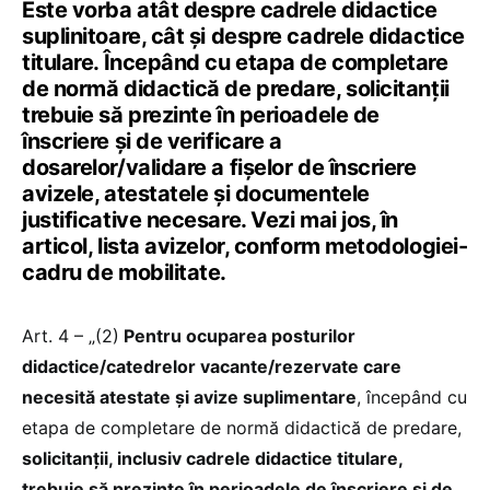
Este vorba atât despre cadrele didactice
suplinitoare, cât și despre cadrele didactice
titulare. Începând cu etapa de completare
de normă didactică de predare, solicitanții
trebuie să prezinte în perioadele de
înscriere şi de verificare a
dosarelor/validare a fişelor de înscriere
avizele, atestatele şi documentele
justificative necesare. Vezi mai jos, în
articol, lista avizelor, conform metodologiei-
cadru de mobilitate.
Art. 4 – „(2)
Pentru ocuparea posturilor
didactice/catedrelor vacante/rezervate care
necesită atestate şi avize suplimentare
, începând cu
etapa de completare de normă didactică de predare,
solicitanții, inclusiv cadrele didactice titulare,
trebuie să prezinte în perioadele de înscriere şi de