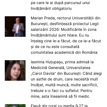
pe care le ai după parcursul unui
învățământ obligatoriu
Marian Preda, rectorul Universității din
București, desființează proiectul Legii
salarizării 2026: Modificările în zona
învățământului sunt hilare. Eu nu
înțeleg cine le-a făcut, de ce le-a făcut
și de ce nu este consultată
comunitatea academică din România
Iasmina Huțupașu, prima admisă la
Medicină Generală, Universitatea
„Carol Davila” din București: Când alegi
un astfel de drum, care necesită mult
învățat, multă muncă, multe sacrificii,
trebuie s-o faci cu sufletul. Pentru
mine, asta înseamnă să fii medic
Elevă din rural cu media 9.27 la