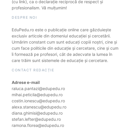
(cu link), ca o declarație reciprocă de respect și
profesionalism. Vă mulțumim!
DESPRE NOI
EduPedu.ro este o publicație online care găzduiește
exclusiv articole din domeniul educației și cercetării.
Urmărim constant cum sunt educați copiii noștri, cine și
cum face politicile din educație și cercetare, cine și cum
îi formează pe profesori, cât de adecvate la lumea în
care trăim sunt sistemele de educație și cercetare.
CONTACT REDACȚIE
Adrese e-mail
raluca.pantazi@edupedu.ro
mihai.peticila@edupedu.ro
costin.ionescu@edupedu.ro
alexa.stanescu@edupedu.ro
diana.ghimisi@edupedu.ro
stefan.lefter@edupedu.ro
ramona.florea@edupedu.ro