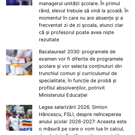
managerul unității școlare. În primul
rând, elevul trebuie să vină la școală. În
momentul în care nu are absențe și a
frecventat zi de zi școala, atunci clar
că și profesorul poate avea niște
rezultate
Bacalaureat 2030: programele de
examen vor fi diferite de programele
școlare și vor selecta conținuturi din
trunchiul comun și curriculumul de
specialitate, în funcție de probă și
profilul absolvenților, potrivit
Ministerului Educației
Legea salarizării 2026. Simion
Hăncescu, FSLI, despre neînceperea
anului școlar 2026-2027: Aceasta este
o măsură pe care o vom lua în calcul,