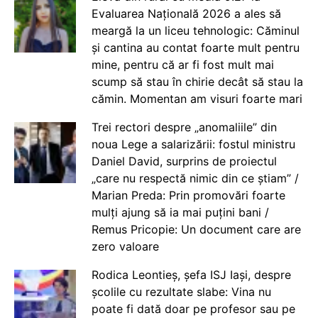
Evaluarea Națională 2026 a ales să
meargă la un liceu tehnologic: Căminul
și cantina au contat foarte mult pentru
mine, pentru că ar fi fost mult mai
scump să stau în chirie decât să stau la
cămin. Momentan am visuri foarte mari
Trei rectori despre „anomaliile” din
noua Lege a salarizării: fostul ministru
Daniel David, surprins de proiectul
„care nu respectă nimic din ce știam” /
Marian Preda: Prin promovări foarte
mulți ajung să ia mai puțini bani /
Remus Pricopie: Un document care are
zero valoare
Rodica Leontieș, șefa ISJ Iași, despre
școlile cu rezultate slabe: Vina nu
poate fi dată doar pe profesor sau pe