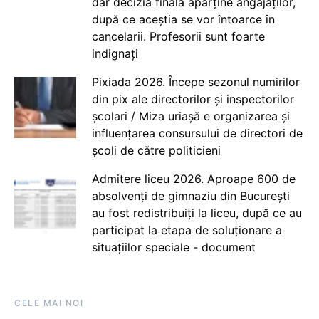
dar decizia finală aparține angajaților,
după ce aceștia se vor întoarce în
cancelarii. Profesorii sunt foarte
indignați
Pixiada 2026. Începe sezonul numirilor
din pix ale directorilor și inspectorilor
școlari / Miza uriașă e organizarea și
influențarea consursului de directori de
școli de către politicieni
Admitere liceu 2026. Aproape 600 de
absolvenți de gimnaziu din București
au fost redistribuiți la liceu, după ce au
participat la etapa de soluționare a
situațiilor speciale - document
CELE MAI NOI