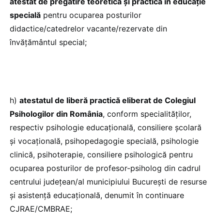
atestat de pregătire teoretică şi practică în educaţie
specială
pentru ocuparea posturilor
didactice/catedrelor vacante/rezervate din
învăţământul special;
h)
atestatul de liberă practică eliberat de Colegiul
Psihologilor din România
, conform specialităților,
respectiv psihologie educațională, consiliere școlară
și vocațională, psihopedagogie specială, psihologie
clinică, psihoterapie, consiliere psihologică pentru
ocuparea posturilor de profesor-psiholog din cadrul
centrului județean/al municipiului București de resurse
și asistență educațională, denumit în continuare
CJRAE/CMBRAE;