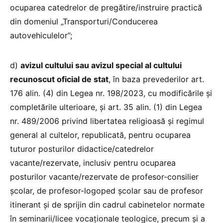
ocuparea catedrelor de pregătire/instruire practică
din domeniul „Transporturi/Conducerea
autovehiculelor”;
d)
avizul cultului sau avizul special al cultului
recunoscut oficial de stat
, în baza prevederilor art.
176 alin. (4) din Legea nr. 198/2023, cu modificările şi
completările ulterioare, şi art. 35 alin. (1) din Legea
nr. 489/2006 privind libertatea religioasă și regimul
general al cultelor, republicată, pentru ocuparea
tuturor posturilor didactice/catedrelor
vacante/rezervate, inclusiv pentru ocuparea
posturilor vacante/rezervate de profesor-consilier
şcolar, de profesor-logoped şcolar sau de profesor
itinerant şi de sprijin din cadrul cabinetelor normate
în seminarii/licee vocaționale teologice, precum şi a