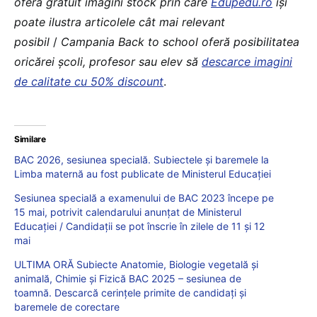
oferă gratuit imagini stock prin care
Edupedu.ro
îşi
poate ilustra articolele cât mai relevant
posibil
/
Campania Back to school oferă posibilitatea
oricărei școli, profesor sau elev să
descarce imagini
de calitate cu 50% discount
.
Similare
BAC 2026, sesiunea specială. Subiectele și baremele la
Limba maternă au fost publicate de Ministerul Educației
Sesiunea specială a examenului de BAC 2023 începe pe
15 mai, potrivit calendarului anunțat de Ministerul
Educației / Candidații se pot înscrie în zilele de 11 și 12
mai
ULTIMA ORĂ Subiecte Anatomie, Biologie vegetală și
animală, Chimie și Fizică BAC 2025 – sesiunea de
toamnă. Descarcă cerințele primite de candidați și
baremele de corectare