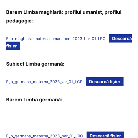
Barem Limba maghiară: profilul umanist, profilul
pedagogic:
Descarcă
E_b_maghiara_materna_uman_ped_2023_bar_01_LRO
fișier
Subiect Limba germană:
Descarcă fișier
E_b_germana_materna_2023_var_01_LGE
Barem Limba germană:
Descarcă fișier
E_b_germana_materna_2023_bar_01_LRO