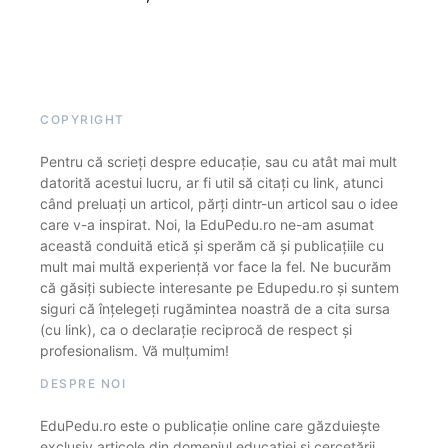
COPYRIGHT
Pentru că scrieți despre educație, sau cu atât mai mult
datorită acestui lucru, ar fi util să citați cu link, atunci
când preluați un articol, părți dintr-un articol sau o idee
care v-a inspirat. Noi, la EduPedu.ro ne-am asumat
această conduită etică și sperăm că și publicațiile cu
mult mai multă experiență vor face la fel. Ne bucurăm
că găsiți subiecte interesante pe Edupedu.ro și suntem
siguri că înțelegeți rugămintea noastră de a cita sursa
(cu link), ca o declarație reciprocă de respect și
profesionalism. Vă mulțumim!
DESPRE NOI
EduPedu.ro este o publicație online care găzduiește
exclusiv articole din domeniul educației și cercetării.