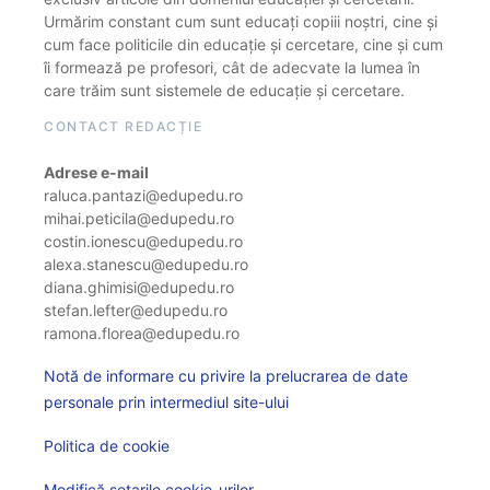
Urmărim constant cum sunt educați copiii noștri, cine și
cum face politicile din educație și cercetare, cine și cum
îi formează pe profesori, cât de adecvate la lumea în
care trăim sunt sistemele de educație și cercetare.
CONTACT REDACȚIE
Adrese e-mail
raluca.pantazi@edupedu.ro
mihai.peticila@edupedu.ro
costin.ionescu@edupedu.ro
alexa.stanescu@edupedu.ro
diana.ghimisi@edupedu.ro
stefan.lefter@edupedu.ro
ramona.florea@edupedu.ro
Notă de informare cu privire la prelucrarea de date
personale prin intermediul site-ului
Politica de cookie
Modifică setarile cookie-urilor