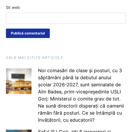
Sit web
CELE MAI CITITE ARTICOLE
Noi comasări de clase și posturi, cu 3
săptămâni până la debutul anului
școlar 2026-2027, sunt semnalate de
Alin Badea, prim-vicepreședinte USLI
Gorj: Ministerul o comite grav de tot.
Ne sună directorii disperați că oamenii
rămân fără posturi. Ce se întâmplă cu
învățătorii, cu educatorii?
Șeful ISJ Gorj, alți 8 inspectori și