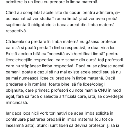
admitere la un liceu cu predare în limba maternă.
Când au completat acele liste de coduri pentru admitere, și-
au asumat că vor studia în acea limbă și că vor avea probă
suplimentară obligatorie la bacalaureat din limba maternă
respectivă.
Că liceele cu predare în limba maternă nu găsesc profesori
care să și poată preda în limba respectivă, e doar vina lor.
Există acolo o bifă cu ”necesită aviz/certificat limbă” pentru
liceele/secțiile respective, care scoate din cursă toți profesorii
care nu stăpânesc limba respectivă. Dacă nu se găsesc acești
oameni, poate e cazul să nu mai existe acele secții sau să nu
se mai numească licee cu predare în limba maternă. Dacă
predarea e în română, foarte bine, să fie licee/colegii
obișnuite, care primesc profesori cu note mari la CNU în mod
egal, fără să facă o selecție artificială care, iată, se dovedește
mincinoasă.
Iar dacă localnicii vorbitori nativi de acea limbă solicită în
continuare păstrarea predării în limba maternă (cu tot ce
înseamnă asta), atunci sunt liberi să devină profesori și să ia