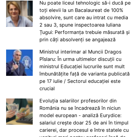
Nu poate liceul tehnologic să-i ducă pe
toți elevii la un Bacalaureat de 100%
absolvire, sunt care au intrat cu media
2 sau 3, spune inspectoarea Iuliana
Țugui: Performanța trebuie măsurată și
prin câți absolvenți se angajează
Ministrul interimar al Muncii Dragos
Pîslaru: În urma ultimelor discuții cu
ministrul Educației lucrurile sunt mult
îmbunătățite față de varianta publicată
pe 17 iulie / Sectorul educației este
crucial
Evoluția salariilor profesorilor din
România nu se încadrează în niciun
model european - analiză Eurydice:
salariul crește doar 25 de ani în timpul
carierei, dar procesul e între statele cu