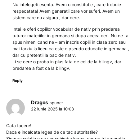
Nu intelegeti esenta. Avem o constitutie , care trebuie
respecatata! Avem generatii care vor suferi. Avem un
sistem care nu asigura , dar cere.
Intai le oferi copiilor vocabular de nativ prin predarea
tuturor materiilor in germana si dupa aceea ceri. Nu ne- a
spus nimeni cand ne – am inscris copiii in clasa zero sau
mai tarziu la liceu ca este o pseudo educatie in germana ,
dar cu pretentii la bac de nativ.
Li se cere o proba in plus fata de cei de la bilingv, dar
predarea a fost ca la bilingv.
Reply
Dragos
spune:
22 iunie 2025 la 10:03
Cata tacere!
Daca e incalcata legea de ce tac autoritatile?
Singura solutie e ca vor schimba legea, dar pe tri grneratia