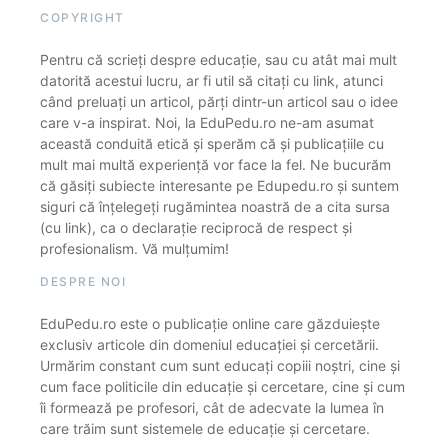
COPYRIGHT
Pentru că scrieți despre educație, sau cu atât mai mult
datorită acestui lucru, ar fi util să citați cu link, atunci
când preluați un articol, părți dintr-un articol sau o idee
care v-a inspirat. Noi, la EduPedu.ro ne-am asumat
această conduită etică și sperăm că și publicațiile cu
mult mai multă experiență vor face la fel. Ne bucurăm
că găsiți subiecte interesante pe Edupedu.ro și suntem
siguri că înțelegeți rugămintea noastră de a cita sursa
(cu link), ca o declarație reciprocă de respect și
profesionalism. Vă mulțumim!
DESPRE NOI
EduPedu.ro este o publicație online care găzduiește
exclusiv articole din domeniul educației și cercetării.
Urmărim constant cum sunt educați copiii noștri, cine și
cum face politicile din educație și cercetare, cine și cum
îi formează pe profesori, cât de adecvate la lumea în
care trăim sunt sistemele de educație și cercetare.