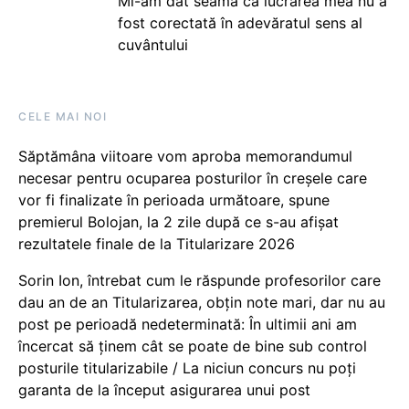
Mi-am dat seama că lucrarea mea nu a
fost corectată în adevăratul sens al
cuvântului
CELE MAI NOI
Săptămâna viitoare vom aproba memorandumul
necesar pentru ocuparea posturilor în creșele care
vor fi finalizate în perioada următoare, spune
premierul Bolojan, la 2 zile după ce s-au afișat
rezultatele finale de la Titularizare 2026
Sorin Ion, întrebat cum le răspunde profesorilor care
dau an de an Titularizarea, obțin note mari, dar nu au
post pe perioadă nedeterminată: În ultimii ani am
încercat să ținem cât se poate de bine sub control
posturile titularizabile / La niciun concurs nu poți
garanta de la început asigurarea unui post