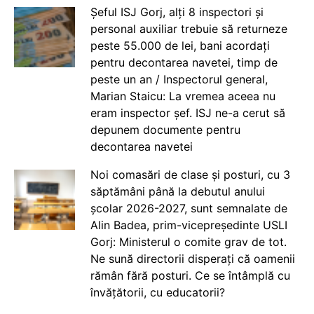
Șeful ISJ Gorj, alți 8 inspectori și
personal auxiliar trebuie să returneze
peste 55.000 de lei, bani acordați
pentru decontarea navetei, timp de
peste un an / Inspectorul general,
Marian Staicu: La vremea aceea nu
eram inspector șef. ISJ ne-a cerut să
depunem documente pentru
decontarea navetei
Noi comasări de clase și posturi, cu 3
săptămâni până la debutul anului
școlar 2026-2027, sunt semnalate de
Alin Badea, prim-vicepreședinte USLI
Gorj: Ministerul o comite grav de tot.
Ne sună directorii disperați că oamenii
rămân fără posturi. Ce se întâmplă cu
învățătorii, cu educatorii?