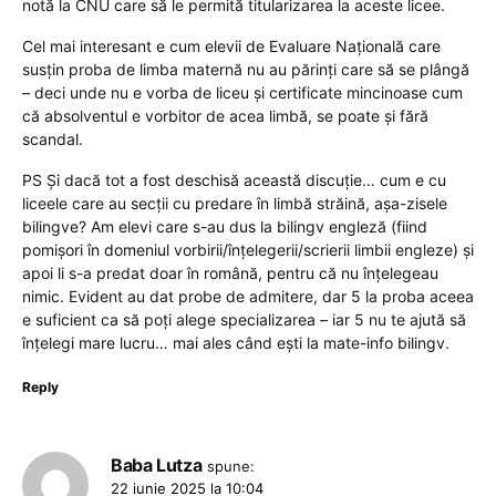
notă la CNU care să le permită titularizarea la aceste licee.
Cel mai interesant e cum elevii de Evaluare Națională care
susțin proba de limba maternă nu au părinți care să se plângă
– deci unde nu e vorba de liceu și certificate mincinoase cum
că absolventul e vorbitor de acea limbă, se poate și fără
scandal.
PS Și dacă tot a fost deschisă această discuție… cum e cu
liceele care au secții cu predare în limbă străină, așa-zisele
bilingve? Am elevi care s-au dus la bilingv engleză (fiind
pomișori în domeniul vorbirii/înțelegerii/scrierii limbii engleze) și
apoi li s-a predat doar în română, pentru că nu înțelegeau
nimic. Evident au dat probe de admitere, dar 5 la proba aceea
e suficient ca să poți alege specializarea – iar 5 nu te ajută să
înțelegi mare lucru… mai ales când ești la mate-info bilingv.
Reply
Baba Lutza
spune:
22 iunie 2025 la 10:04