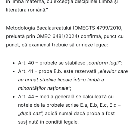
în limba maternă, cu excepția disciplinei Limba și
literatura română.”
Metodologia Bacalaureatului (OMECTS 4799/2010,
preluată prin OMEC 6481/2024) confirmă, punct cu
punct, că examenul trebuie să urmeze legea:
Art. 40 – probele se stabilesc
„conform legii”
;
Art. 41 – proba E.b. este rezervată
„elevilor care
au urmat studiile liceale într-o limbă a
minorităților naționale”
;
Art. 44 – media generală se calculează cu
notele de la probele scrise E.a, E.b, E.c, E.d –
„
după caz
”, adică numai dacă proba a fost
susținută în condiții legale.