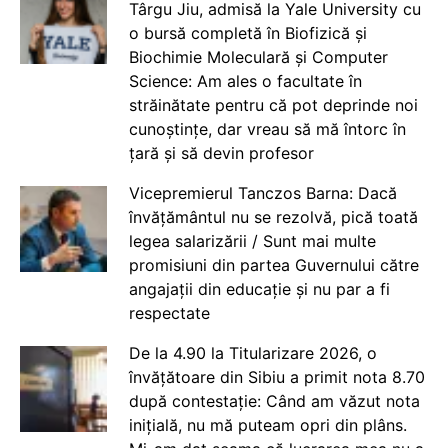
Târgu Jiu, admisă la Yale University cu
o bursă completă în Biofizică și
Biochimie Moleculară și Computer
Science: Am ales o facultate în
străinătate pentru că pot deprinde noi
cunoștințe, dar vreau să mă întorc în
țară și să devin profesor
Vicepremierul Tanczos Barna: Dacă
învățământul nu se rezolvă, pică toată
legea salarizării / Sunt mai multe
promisiuni din partea Guvernului către
angajații din educație și nu par a fi
respectate
De la 4.90 la Titularizare 2026, o
învățătoare din Sibiu a primit nota 8.70
după contestație: Când am văzut nota
inițială, nu mă puteam opri din plâns.