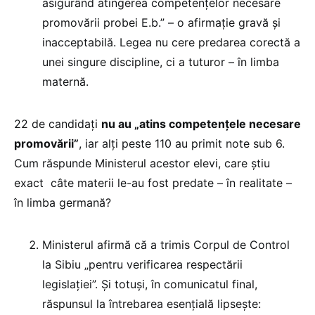
asigurând atingerea competențelor necesare
promovării probei E.b.” – o afirmație gravă și
inacceptabilă. Legea nu cere predarea corectă a
unei singure discipline, ci a tuturor – în limba
maternă.
22 de candidați
nu au „atins competențele necesare
promovării”
, iar alți peste 110 au primit note sub 6.
Cum răspunde Ministerul acestor elevi, care știu
exact câte materii le-au fost predate – în realitate –
în limba germană?
Ministerul afirmă că a trimis Corpul de Control
la Sibiu „pentru verificarea respectării
legislației”. Și totuși, în comunicatul final,
răspunsul la întrebarea esențială lipsește: