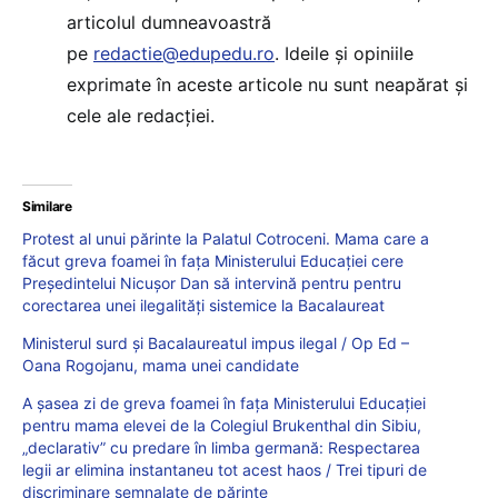
articolul dumneavoastră
pe
redactie@edupedu.ro
. Ideile și opiniile
exprimate în aceste articole nu sunt neapărat și
cele ale redacției.
Similare
Protest al unui părinte la Palatul Cotroceni. Mama care a
făcut greva foamei în fața Ministerului Educației cere
Președintelui Nicușor Dan să intervină pentru pentru
corectarea unei ilegalități sistemice la Bacalaureat
Ministerul surd și Bacalaureatul impus ilegal / Op Ed –
Oana Rogojanu, mama unei candidate
A șasea zi de greva foamei în fața Ministerului Educației
pentru mama elevei de la Colegiul Brukenthal din Sibiu,
„declarativ” cu predare în limba germană: Respectarea
legii ar elimina instantaneu tot acest haos / Trei tipuri de
discriminare semnalate de părinte