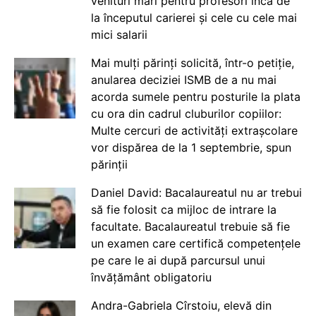
venituri mari pentru profesori încă de
la începutul carierei și cele cu cele mai
mici salarii
Mai mulți părinți solicită, într-o petiție,
anularea deciziei ISMB de a nu mai
acorda sumele pentru posturile la plata
cu ora din cadrul cluburilor copiilor:
Multe cercuri de activități extrașcolare
vor dispărea de la 1 septembrie, spun
părinții
Daniel David: Bacalaureatul nu ar trebui
să fie folosit ca mijloc de intrare la
facultate. Bacalaureatul trebuie să fie
un examen care certifică competențele
pe care le ai după parcursul unui
învățământ obligatoriu
Andra-Gabriela Cîrstoiu, elevă din