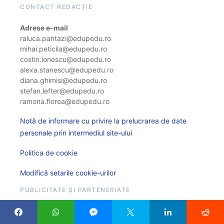
CONTACT REDACȚIE
Adrese e-mail
raluca.pantazi@edupedu.ro
mihai.peticila@edupedu.ro
costin.ionescu@edupedu.ro
alexa.stanescu@edupedu.ro
diana.ghimisi@edupedu.ro
stefan.lefter@edupedu.ro
ramona.florea@edupedu.ro
Notă de informare cu privire la prelucrarea de date
personale prin intermediul site-ului
Politica de cookie
Modifică setarile cookie-urilor
PUBLICITATE ȘI PARTENERIATE
Adresă de e-mail
comunicare@edupedu.ro