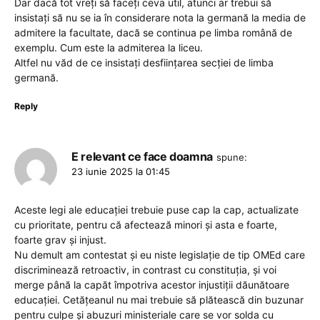
Dar dacă tot vreți să faceți ceva util, atunci ar trebui să
insistați să nu se ia în considerare nota la germană la media de
admitere la facultate, dacă se continua pe limba română de
exemplu. Cum este la admiterea la liceu.
Altfel nu văd de ce insistați desființarea secției de limba
germană.
Reply
E relevant ce face doamna
spune:
23 iunie 2025 la 01:45
Aceste legi ale educației trebuie puse cap la cap, actualizate
cu prioritate, pentru că afectează minori și asta e foarte,
foarte grav și injust.
Nu demult am contestat și eu niste legislație de tip OMEd care
discriminează retroactiv, in contrast cu constituția, și voi
merge până la capăt împotriva acestor injustiții dăunătoare
educației. Cetățeanul nu mai trebuie să plătească din buzunar
pentru culpe și abuzuri ministeriale care se vor solda cu