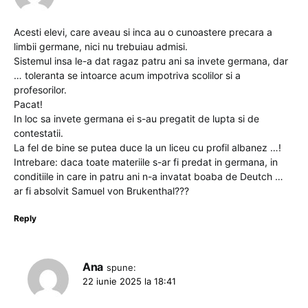
Acesti elevi, care aveau si inca au o cunoastere precara a
limbii germane, nici nu trebuiau admisi.
Sistemul insa le-a dat ragaz patru ani sa invete germana, dar
… toleranta se intoarce acum impotriva scolilor si a
profesorilor.
Pacat!
In loc sa invete germana ei s-au pregatit de lupta si de
contestatii.
La fel de bine se putea duce la un liceu cu profil albanez …!
Intrebare: daca toate materiile s-ar fi predat in germana, in
conditiile in care in patru ani n-a invatat boaba de Deutch …
ar fi absolvit Samuel von Brukenthal???
Reply
Ana
spune:
22 iunie 2025 la 18:41