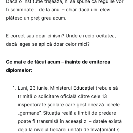
Dacă o instituție trișează, ni se spune că regulile vor
fi schimbate… de la anul – chiar dacă unii elevi
plătesc un preț greu acum.
E corect sau doar cinism? Unde e reciprocitatea,
dacă legea se aplică doar celor mici?
Ce mai e de făcut acum – înainte de emiterea
diplomelor:
Luni, 23 iunie, Ministerul Educației trebuie să
trimită o solicitare oficială către cele 13
inspectorate școlare care gestionează liceele
„germane”. Situația reală a limbii de predare
poate fi transmisă în aceeași zi – datele există
deja la nivelul fiecărei unități de învățământ și