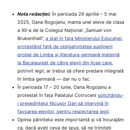
Nota redacției:
În perioada 29 aprilie – 5 mai
2025, Oana Rogojanu, mama unei eleve de clasa
a XII-a de la Colegiul Național „Samuel von
Brukenthall”,
a stat în fața Ministerului Educației,
protestând față de obligativitatea susținerii
probei de Limba și literatura germană maternă
la Bacalaureat de către elevii din licee care
,
potrivit legii, ar trebui să ofere predare integrală
în limba germană — dar nu o fac.
În perioada 17 – 20 iunie, Oana Rogojanu a
protestat în fața Palatului Cotroceni
solicitându-
i președintelui Nicușor Dan să intervină în
favoarea elevilor, pentru respectarea legii
.
Opinia părintelui este importantă și vă încurajăm
ca, dacă aveți ceva de spus, să ne trimiteți