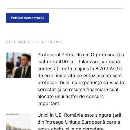
CELE MAI CITITE ARTICOLE
Profesorul Petruț Rizea: O profesoară a
luat nota 4.90 la Titularizare, iar după
contestații nota a ajuns la 8.70 / Astfel
de erori îmi arată ce entuziasmați sunt
profesorii buni, cu experiență să vină la
corectat și ce resurse financiare sunt
alocate unui astfel de concurs
important
Unici în UE: România este singura țară
din întreaga Uniune Europeană care a
redus cheltuielile de cercetare,