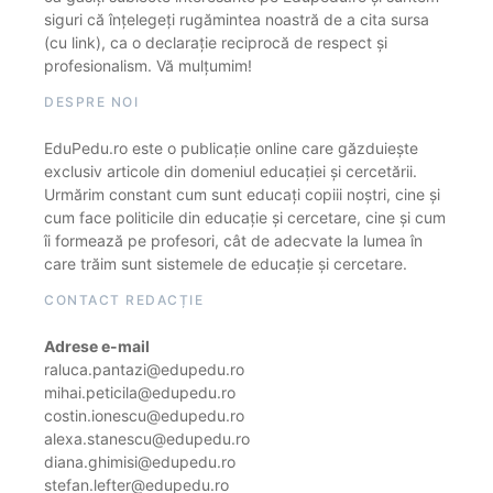
siguri că înțelegeți rugămintea noastră de a cita sursa
(cu link), ca o declarație reciprocă de respect și
profesionalism. Vă mulțumim!
DESPRE NOI
EduPedu.ro este o publicație online care găzduiește
exclusiv articole din domeniul educației și cercetării.
Urmărim constant cum sunt educați copiii noștri, cine și
cum face politicile din educație și cercetare, cine și cum
îi formează pe profesori, cât de adecvate la lumea în
care trăim sunt sistemele de educație și cercetare.
CONTACT REDACȚIE
Adrese e-mail
raluca.pantazi@edupedu.ro
mihai.peticila@edupedu.ro
costin.ionescu@edupedu.ro
alexa.stanescu@edupedu.ro
diana.ghimisi@edupedu.ro
stefan.lefter@edupedu.ro