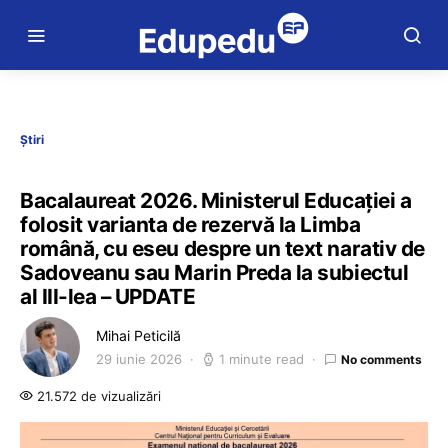
Știri
Bacalaureat 2026. Ministerul Educației a
folosit varianta de rezervă la Limba
română, cu eseu despre un text narativ de
Sadoveanu sau Marin Preda la subiectul
al III-lea – UPDATE
Mihai Peticilă
29 iunie 2026
1 minute read
No comments
21.572 de vizualizări