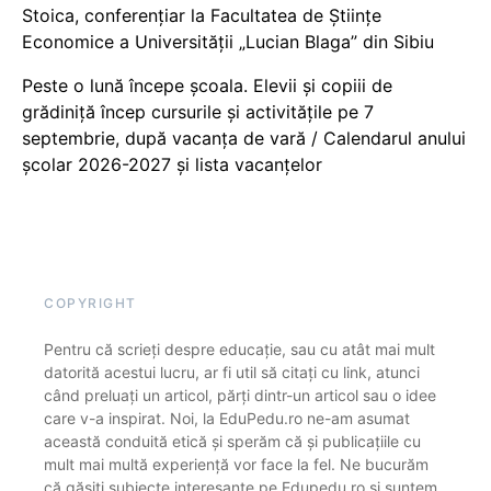
Stoica, conferențiar la Facultatea de Științe
Economice a Universității „Lucian Blaga” din Sibiu
Peste o lună începe școala. Elevii și copiii de
grădiniță încep cursurile și activitățile pe 7
septembrie, după vacanța de vară / Calendarul anului
școlar 2026-2027 și lista vacanțelor
COPYRIGHT
Pentru că scrieți despre educație, sau cu atât mai mult
datorită acestui lucru, ar fi util să citați cu link, atunci
când preluați un articol, părți dintr-un articol sau o idee
care v-a inspirat. Noi, la EduPedu.ro ne-am asumat
această conduită etică și sperăm că și publicațiile cu
mult mai multă experiență vor face la fel. Ne bucurăm
că găsiți subiecte interesante pe Edupedu.ro și suntem