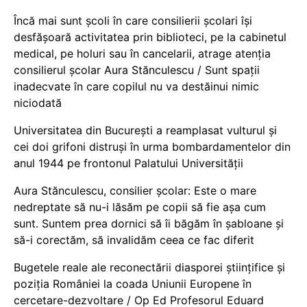
Încă mai sunt școli în care consilierii școlari își
desfășoară activitatea prin biblioteci, pe la cabinetul
medical, pe holuri sau în cancelarii, atrage atenția
consilierul școlar Aura Stănculescu / Sunt spații
inadecvate în care copilul nu va destăinui nimic
niciodată
Universitatea din București a reamplasat vulturul și
cei doi grifoni distruși în urma bombardamentelor din
anul 1944 pe frontonul Palatului Universității
Aura Stănculescu, consilier școlar: Este o mare
nedreptate să nu-i lăsăm pe copii să fie așa cum
sunt. Suntem prea dornici să îi băgăm în șabloane și
să-i corectăm, să invalidăm ceea ce fac diferit
Bugetele reale ale reconectării diasporei științifice și
poziția României la coada Uniunii Europene în
cercetare-dezvoltare / Op Ed Profesorul Eduard