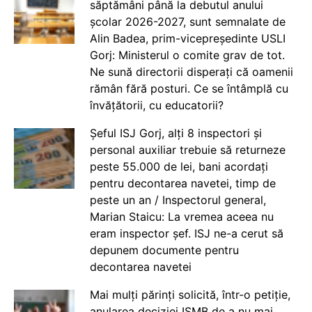
săptămâni până la debutul anului
școlar 2026-2027, sunt semnalate de
Alin Badea, prim-vicepreședinte USLI
Gorj: Ministerul o comite grav de tot.
Ne sună directorii disperați că oamenii
rămân fără posturi. Ce se întâmplă cu
învățătorii, cu educatorii?
Șeful ISJ Gorj, alți 8 inspectori și
personal auxiliar trebuie să returneze
peste 55.000 de lei, bani acordați
pentru decontarea navetei, timp de
peste un an / Inspectorul general,
Marian Staicu: La vremea aceea nu
eram inspector șef. ISJ ne-a cerut să
depunem documente pentru
decontarea navetei
Mai mulți părinți solicită, într-o petiție,
anularea deciziei ISMB de a nu mai