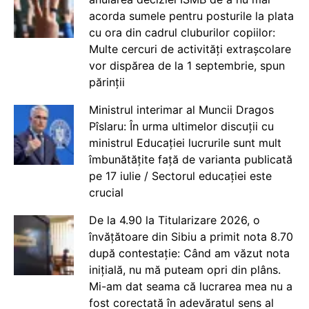
acorda sumele pentru posturile la plata
cu ora din cadrul cluburilor copiilor:
Multe cercuri de activități extrașcolare
vor dispărea de la 1 septembrie, spun
părinții
Ministrul interimar al Muncii Dragos
Pîslaru: În urma ultimelor discuții cu
ministrul Educației lucrurile sunt mult
îmbunătățite față de varianta publicată
pe 17 iulie / Sectorul educației este
crucial
De la 4.90 la Titularizare 2026, o
învățătoare din Sibiu a primit nota 8.70
după contestație: Când am văzut nota
inițială, nu mă puteam opri din plâns.
Mi-am dat seama că lucrarea mea nu a
fost corectată în adevăratul sens al