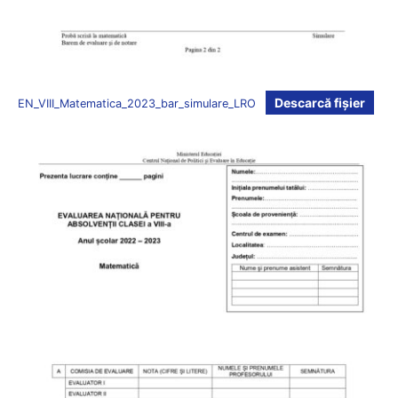
Descarcă fișier
EN_VIII_Matematica_2023_bar_simulare_LRO