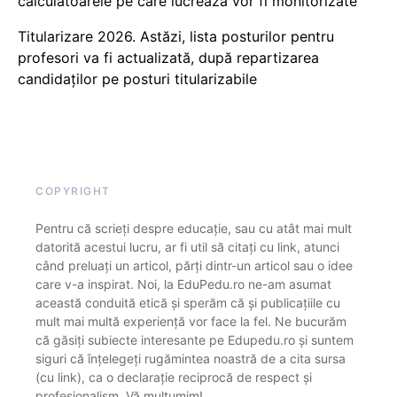
calculatoarele pe care lucrează vor fi monitorizate
Titularizare 2026. Astăzi, lista posturilor pentru
profesori va fi actualizată, după repartizarea
candidaților pe posturi titularizabile
COPYRIGHT
Pentru că scrieți despre educație, sau cu atât mai mult
datorită acestui lucru, ar fi util să citați cu link, atunci
când preluați un articol, părți dintr-un articol sau o idee
care v-a inspirat. Noi, la EduPedu.ro ne-am asumat
această conduită etică și sperăm că și publicațiile cu
mult mai multă experiență vor face la fel. Ne bucurăm
că găsiți subiecte interesante pe Edupedu.ro și suntem
siguri că înțelegeți rugămintea noastră de a cita sursa
(cu link), ca o declarație reciprocă de respect și
profesionalism. Vă mulțumim!