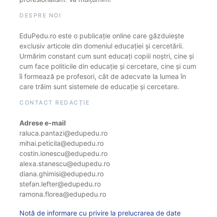
DESPRE NOI
EduPedu.ro este o publicație online care găzduiește
exclusiv articole din domeniul educației și cercetării.
Urmărim constant cum sunt educați copiii noștri, cine și
cum face politicile din educație și cercetare, cine și cum
îi formează pe profesori, cât de adecvate la lumea în
care trăim sunt sistemele de educație și cercetare.
CONTACT REDACȚIE
Adrese e-mail
raluca.pantazi@edupedu.ro
mihai.peticila@edupedu.ro
costin.ionescu@edupedu.ro
alexa.stanescu@edupedu.ro
diana.ghimisi@edupedu.ro
stefan.lefter@edupedu.ro
ramona.florea@edupedu.ro
Notă de informare cu privire la prelucrarea de date