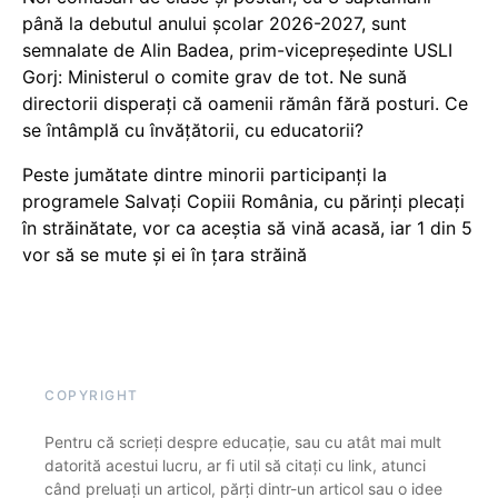
până la debutul anului școlar 2026-2027, sunt
semnalate de Alin Badea, prim-vicepreședinte USLI
Gorj: Ministerul o comite grav de tot. Ne sună
directorii disperați că oamenii rămân fără posturi. Ce
se întâmplă cu învățătorii, cu educatorii?
Peste jumătate dintre minorii participanți la
programele Salvați Copiii România, cu părinți plecați
în străinătate, vor ca aceștia să vină acasă, iar 1 din 5
vor să se mute și ei în țara străină
COPYRIGHT
Pentru că scrieți despre educație, sau cu atât mai mult
datorită acestui lucru, ar fi util să citați cu link, atunci
când preluați un articol, părți dintr-un articol sau o idee