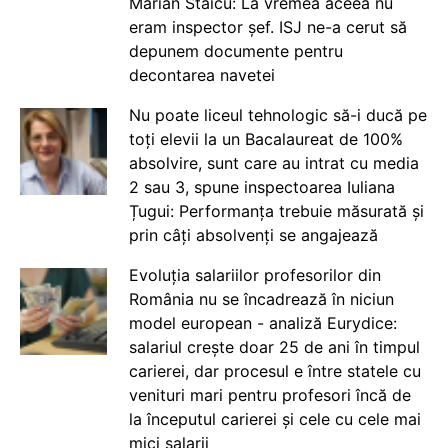
Marian Staicu: La vremea aceea nu
eram inspector șef. ISJ ne-a cerut să
depunem documente pentru
decontarea navetei
Nu poate liceul tehnologic să-i ducă pe
toți elevii la un Bacalaureat de 100%
absolvire, sunt care au intrat cu media
2 sau 3, spune inspectoarea Iuliana
Țugui: Performanța trebuie măsurată și
prin câți absolvenți se angajează
Evoluția salariilor profesorilor din
România nu se încadrează în niciun
model european - analiză Eurydice:
salariul crește doar 25 de ani în timpul
carierei, dar procesul e între statele cu
venituri mari pentru profesori încă de
la începutul carierei și cele cu cele mai
mici salarii