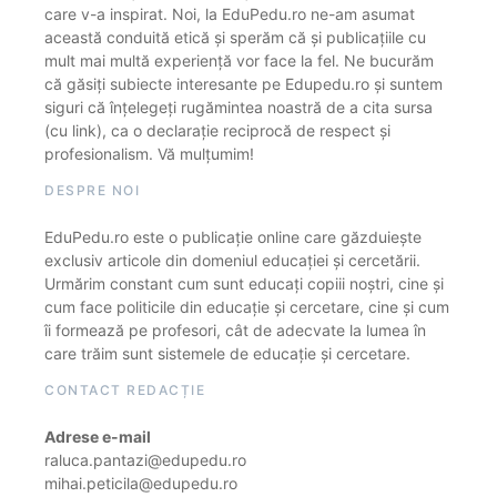
care v-a inspirat. Noi, la EduPedu.ro ne-am asumat
această conduită etică și sperăm că și publicațiile cu
mult mai multă experiență vor face la fel. Ne bucurăm
că găsiți subiecte interesante pe Edupedu.ro și suntem
siguri că înțelegeți rugămintea noastră de a cita sursa
(cu link), ca o declarație reciprocă de respect și
profesionalism. Vă mulțumim!
DESPRE NOI
EduPedu.ro este o publicație online care găzduiește
exclusiv articole din domeniul educației și cercetării.
Urmărim constant cum sunt educați copiii noștri, cine și
cum face politicile din educație și cercetare, cine și cum
îi formează pe profesori, cât de adecvate la lumea în
care trăim sunt sistemele de educație și cercetare.
CONTACT REDACȚIE
Adrese e-mail
raluca.pantazi@edupedu.ro
mihai.peticila@edupedu.ro