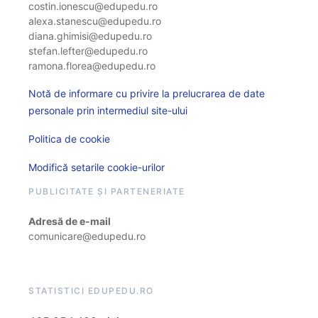
costin.ionescu@edupedu.ro
alexa.stanescu@edupedu.ro
diana.ghimisi@edupedu.ro
stefan.lefter@edupedu.ro
ramona.florea@edupedu.ro
Notă de informare cu privire la prelucrarea de date
personale prin intermediul site-ului
Politica de cookie
Modifică setarile cookie-urilor
PUBLICITATE ȘI PARTENERIATE
Adresă de e-mail
comunicare@edupedu.ro
STATISTICI EDUPEDU.RO