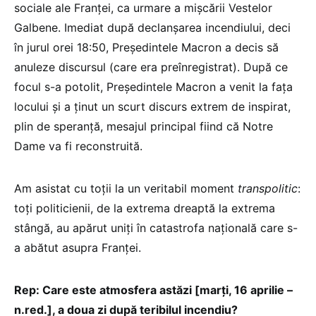
sociale ale Franței, ca urmare a mișcării Vestelor
Galbene. Imediat după declanșarea incendiului, deci
în jurul orei 18:50, Președintele Macron a decis să
anuleze discursul (care era preînregistrat). După ce
focul s-a potolit, Preşedintele Macron a venit la fața
locului și a ținut un scurt discurs extrem de inspirat,
plin de speranță, mesajul principal fiind că Notre
Dame va fi reconstruită.
Am asistat cu toții la un veritabil moment
transpolitic
:
toți politicienii, de la extrema dreaptă la extrema
stângă, au apărut uniți în catastrofa națională care s-
a abătut asupra Franței.
Rep: Care este atmosfera astăzi [marți, 16 aprilie –
n.red.], a doua zi după teribilul incendiu?