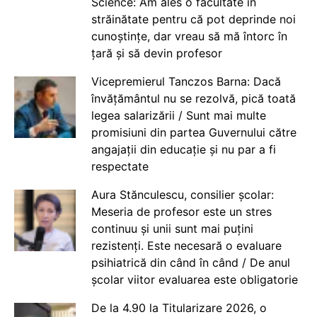
Science: Am ales o facultate în
străinătate pentru că pot deprinde noi
cunoștințe, dar vreau să mă întorc în
țară și să devin profesor
Vicepremierul Tanczos Barna: Dacă
învățământul nu se rezolvă, pică toată
legea salarizării / Sunt mai multe
promisiuni din partea Guvernului către
angajații din educație și nu par a fi
respectate
Aura Stănculescu, consilier școlar:
Meseria de profesor este un stres
continuu și unii sunt mai puțini
rezistenți. Este necesară o evaluare
psihiatrică din când în când / De anul
școlar viitor evaluarea este obligatorie
De la 4.90 la Titularizare 2026, o