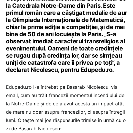
la Catedrala Notre-Dame din Paris. Este
primul român care a câștigat medalie de aur
la Olimpiada Internațională de Matematică,
chiar la prima ediție a competiției, și de mai
bine de 50 de ani locuiește la Paris. „S-a
observat imediat caracterul transreligios al
evenimentului. Oameni de toate credințele
se rugau după credința lor, dar se simțeau
uniți de catastrofa care îi privea pe toți”, a
declarat Nicolescu, pentru Edupedu.ro.
Edupedu.ro l-a întrebat pe Basarab Nicolescu, via
email, cum au trăit francezii momentul incendiului de
la Notre-Dame și de ce a avut acesta un impact atât
de mare nu doar asupra francezilor, ci asupra întregii
lumi. Citește mai jos răspunsurile trimise în urmă cu o
zi de Basarab Nicolescu: