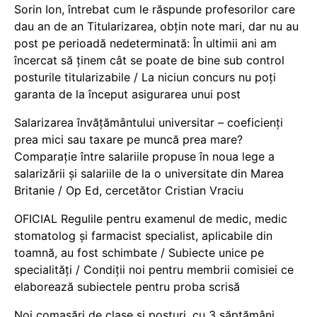
Sorin Ion, întrebat cum le răspunde profesorilor care
dau an de an Titularizarea, obțin note mari, dar nu au
post pe perioadă nedeterminată: În ultimii ani am
încercat să ținem cât se poate de bine sub control
posturile titularizabile / La niciun concurs nu poți
garanta de la început asigurarea unui post
Salarizarea învățământului universitar – coeficienți
prea mici sau taxare pe muncă prea mare?
Comparație între salariile propuse în noua lege a
salarizării și salariile de la o universitate din Marea
Britanie / Op Ed, cercetător Cristian Vraciu
OFICIAL Regulile pentru examenul de medic, medic
stomatolog și farmacist specialist, aplicabile din
toamnă, au fost schimbate / Subiecte unice pe
specialități / Condiții noi pentru membrii comisiei ce
elaborează subiectele pentru proba scrisă
Noi comasări de clase și posturi, cu 3 săptămâni