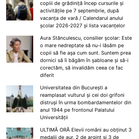
copiii de grădiniță încep cursurile și
activitățile pe 7 septembrie, după
vacanța de vară / Calendarul anului
școlar 2026-2027 și lista vacanțelor
Aura Stănculescu, consilier școlar: Este
o mare nedreptate să nu-i lăsăm pe
copii să fie așa cum sunt. Suntem prea
dornici să îi băgăm în șabloane și să-i
corectăm, să invalidăm ceea ce fac
diferit
Universitatea din București a
reamplasat vulturul și cei doi grifoni
distruși în urma bombardamentelor din
anul 1944 pe frontonul Palatului
Universității
ULTIMĂ ORĂ Elevii români au obținut 3
medalii de aur, 2 de argint și 3 de