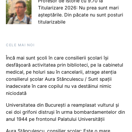
Profesor de Istorie cu 9.70 la
Titularizare 2026: Nu prea sunt mari
așteptările. Din păcate nu sunt posturi
titularizabile
CELE MAI NOI
Încă mai sunt școli în care consilierii școlari își
desfășoară activitatea prin biblioteci, pe la cabinetul
medical, pe holuri sau în cancelarii, atrage atenția
consilierul școlar Aura Stănculescu / Sunt spații
inadecvate în care copilul nu va destăinui nimic
niciodată
Universitatea din București a reamplasat vulturul și
cei doi grifoni distruși în urma bombardamentelor din
anul 1944 pe frontonul Palatului Universității
Aura Stănculescu, consilier școlar: Este o mare