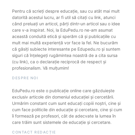
Pentru că scrieți despre educație, sau cu atât mai mult
datorită acestui lucru, ar fi util să citați cu link, atunci
când preluați un articol, părți dintr-un articol sau o idee
care v-a inspirat. Noi, la EduPedu.ro ne-am asumat
această conduită etică și sperăm că și publicațiile cu
mult mai multă experiență vor face la fel. Ne bucurăm
că găsiți subiecte interesante pe Edupedu.ro și suntem
siguri că înțelegeți rugămintea noastră de a cita sursa
(cu link), ca o declarație reciprocă de respect și
profesionalism. Vă mulțumim!
DESPRE NOI
EduPedu.ro este o publicație online care găzduiește
exclusiv articole din domeniul educației și cercetării.
Urmărim constant cum sunt educați copiii noștri, cine și
cum face politicile din educație și cercetare, cine și cum
îi formează pe profesori, cât de adecvate la lumea în
care trăim sunt sistemele de educație și cercetare.
CONTACT REDACȚIE