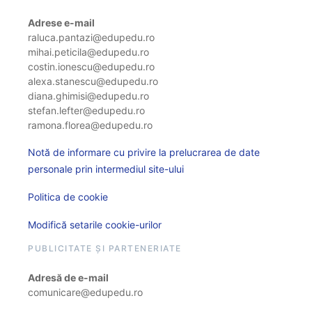
Adrese e-mail
raluca.pantazi@edupedu.ro
mihai.peticila@edupedu.ro
costin.ionescu@edupedu.ro
alexa.stanescu@edupedu.ro
diana.ghimisi@edupedu.ro
stefan.lefter@edupedu.ro
ramona.florea@edupedu.ro
Notă de informare cu privire la prelucrarea de date
personale prin intermediul site-ului
Politica de cookie
Modifică setarile cookie-urilor
PUBLICITATE ȘI PARTENERIATE
Adresă de e-mail
comunicare@edupedu.ro