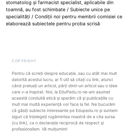
stomatolog și farmacist specialist, aplicabile din
toamnă, au fost schimbate / Subiecte unice pe
specialități / Condiții noi pentru membrii comisiei ce
elaborează subiectele pentru proba scrisă
COPYRIGHT
Pentru că scrieți despre educație, sau cu atât mai mult
datorită acestui lucru, ar fi util să citați cu link, atunci
când preluați un articol, părți dintr-un articol sau o idee
care v-a inspirat. Noi, la EduPedu.ro ne-am asumat
această conduită etică și sperăm că și publicațiile cu
mult mai multă experiență vor face la fel. Ne bucurăm
că găsiți subiecte interesante pe Edupedu.ro și suntem
siguri că înțelegeți rugămintea noastră de a cita sursa
(cu link), ca o declarație reciprocă de respect și
profesionalism. Vă mulțumim!