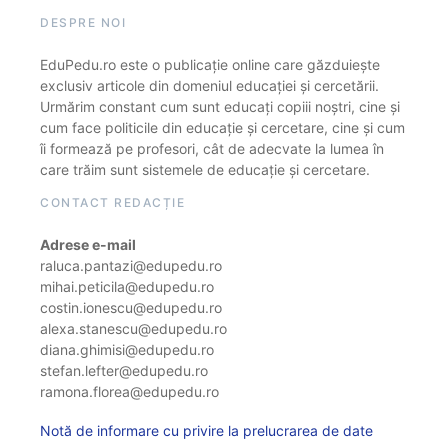
DESPRE NOI
EduPedu.ro este o publicație online care găzduiește
exclusiv articole din domeniul educației și cercetării.
Urmărim constant cum sunt educați copiii noștri, cine și
cum face politicile din educație și cercetare, cine și cum
îi formează pe profesori, cât de adecvate la lumea în
care trăim sunt sistemele de educație și cercetare.
CONTACT REDACȚIE
Adrese e-mail
raluca.pantazi@edupedu.ro
mihai.peticila@edupedu.ro
costin.ionescu@edupedu.ro
alexa.stanescu@edupedu.ro
diana.ghimisi@edupedu.ro
stefan.lefter@edupedu.ro
ramona.florea@edupedu.ro
Notă de informare cu privire la prelucrarea de date