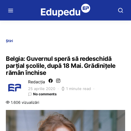
Știri
Belgia: Guvernul speră să redeschidă
parțial școlile, după 18 Mai. Grădinițele
rămân închise
Redacția
25 aprilie 2020
1 minute read
No comments
1.606 vizualizări