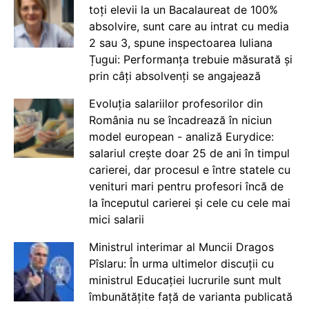
toți elevii la un Bacalaureat de 100%
absolvire, sunt care au intrat cu media
2 sau 3, spune inspectoarea Iuliana
Țugui: Performanța trebuie măsurată și
prin câți absolvenți se angajează
Evoluția salariilor profesorilor din
România nu se încadrează în niciun
model european - analiză Eurydice:
salariul crește doar 25 de ani în timpul
carierei, dar procesul e între statele cu
venituri mari pentru profesori încă de
la începutul carierei și cele cu cele mai
mici salarii
Ministrul interimar al Muncii Dragos
Pîslaru: În urma ultimelor discuții cu
ministrul Educației lucrurile sunt mult
îmbunătățite față de varianta publicată