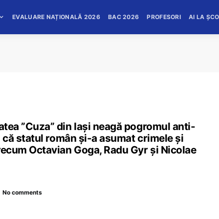
EVALUARE NAȚIONALĂ 2026
BAC 2026
PROFESORI
AI LA ȘC
tatea ”Cuza” din Iași neagă pogromul anti-
ui că statul român și-a asumat crimele și
precum Octavian Goga, Radu Gyr și Nicolae
No comments