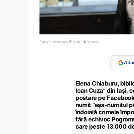
Foto: Facebook/Elena Chiaburu
Adau
Elena Chiaburu, bibli
Ioan Cuza” din Iași, 
postare pe Facebook p
numit ”așa-numitul p
îndoială crimele împo
fără echivoc Pogromul 
care peste 13.000 de 