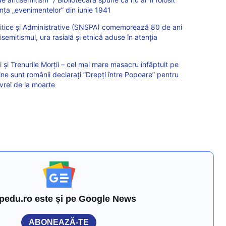
nța „evenimentelor” din iunie 1941
litice și Administrative (SNSPA) comemorează 80 de ani
isemitismul, ura rasială și etnică aduse în atenția
și Trenurile Morții – cel mai mare masacru înfăptuit pe
Cine sunt românii declarați ”Drepți între Popoare” pentru
evrei de la moarte
pedu.ro este și pe Google News
ABONEAZĂ-TE