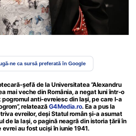
gă-ne ca sursă preferată în Google
otecară-șefă de la Universitatea ”Alexandru
cea mai veche din România, a negat luni într-o
ogromul anti-evreiesc din Iași, pe care l-a
ogrom”, relatează
G4Media.ro
. Ea a pus la
triva evreilor, deși Statul român și-a asumat
de la Iași, o pagină neagră din istoria țării în
evrei au fost uciși în iunie 1941.