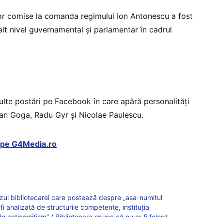
or comise la comanda regimului Ion Antonescu a fost
alt nivel guvernamental și parlamentar în cadrul
lte postări pe Facebook în care apără personalități
an Goga, Radu Gyr și Nicolae Paulescu.
t pe G4Media.ro
cazul bibliotecarei care postează despre „așa-numitul
 fi analizată de structurile competente, instituția
antisemitism” / Bibliotecara spune că nu ar fi folosit