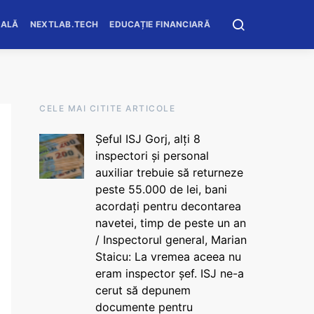
OALĂ
NEXTLAB.TECH
EDUCAȚIE FINANCIARĂ
CELE MAI CITITE ARTICOLE
Șeful ISJ Gorj, alți 8
inspectori și personal
auxiliar trebuie să returneze
peste 55.000 de lei, bani
acordați pentru decontarea
navetei, timp de peste un an
/ Inspectorul general, Marian
Staicu: La vremea aceea nu
eram inspector șef. ISJ ne-a
cerut să depunem
documente pentru