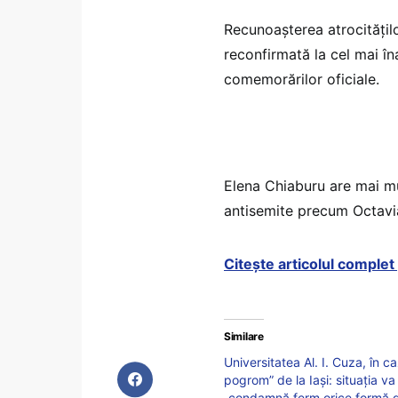
Recunoașterea atrocitățil
reconfirmată la cel mai în
comemorărilor oficiale.
Elena Chiaburu are mai mu
antisemite precum Octavi
Citește articolul comple
Similare
Universitatea Al. I. Cuza, în 
pogrom” de la Iași: situația va
„condamnă ferm orice formă de 