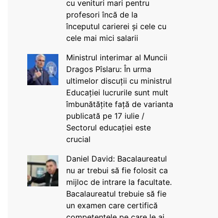
cu venituri mari pentru
profesori încă de la
începutul carierei și cele cu
cele mai mici salarii
Ministrul interimar al Muncii
Dragos Pîslaru: În urma
ultimelor discuții cu ministrul
Educației lucrurile sunt mult
îmbunătățite față de varianta
publicată pe 17 iulie /
Sectorul educației este
crucial
Daniel David: Bacalaureatul
nu ar trebui să fie folosit ca
mijloc de intrare la facultate.
Bacalaureatul trebuie să fie
un examen care certifică
competențele pe care le ai