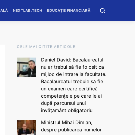
OALĂ
NEXTLAB.TECH
EDUCAȚIE FINANCIARĂ
CELE MAI CITITE ARTICOLE
Daniel David: Bacalaureatul
nu ar trebui să fie folosit ca
mijloc de intrare la facultate.
Bacalaureatul trebuie să fie
un examen care certifică
competențele pe care le ai
după parcursul unui
învățământ obligatoriu
Ministrul Mihai Dimian,
despre publicarea numelor