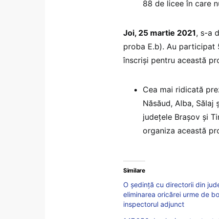
88 de licee în care 
Joi, 25 martie 2021
, s-a 
proba E.b). Au participat 
înscriși pentru această p
Cea mai ridicată prez
Năsăud, Alba, Sălaj 
județele Brașov și Ti
organiza această prob
Similare
O ședință cu directorii din jud
eliminarea oricărei urme de b
inspectorul adjunct