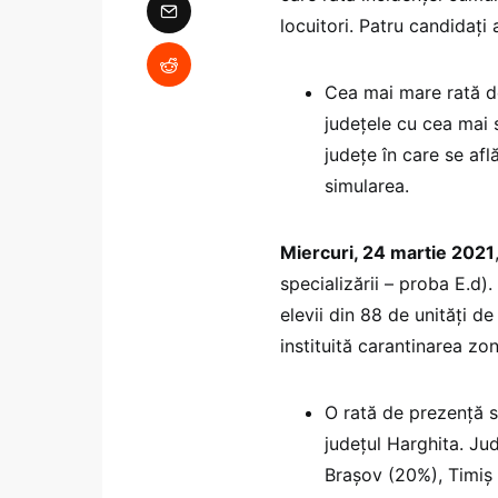
locuitori. Patru candidați 
Cea mai mare rată de
județele cu cea mai s
județe în care se afl
simularea.
Miercuri, 24 martie 2021
specializării – proba E.d)
elevii din 88 de unități de 
instituită carantinarea zo
O rată de prezență s
județul Harghita. Ju
Brașov (20%), Timiș (