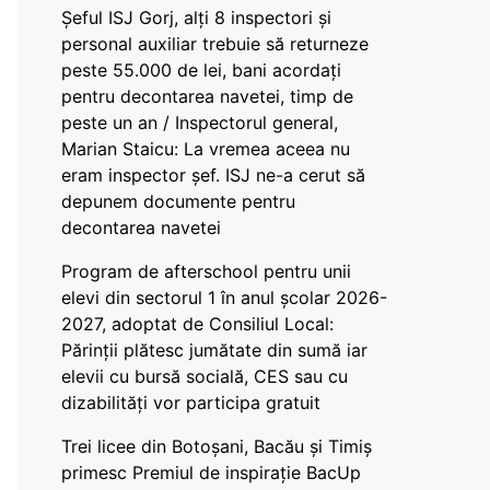
Șeful ISJ Gorj, alți 8 inspectori și
personal auxiliar trebuie să returneze
peste 55.000 de lei, bani acordați
pentru decontarea navetei, timp de
peste un an / Inspectorul general,
Marian Staicu: La vremea aceea nu
eram inspector șef. ISJ ne-a cerut să
depunem documente pentru
decontarea navetei
Program de afterschool pentru unii
elevi din sectorul 1 în anul școlar 2026-
2027, adoptat de Consiliul Local:
Părinții plătesc jumătate din sumă iar
elevii cu bursă socială, CES sau cu
dizabilităţi vor participa gratuit
Trei licee din Botoșani, Bacău și Timiș
primesc Premiul de inspirație BacUp