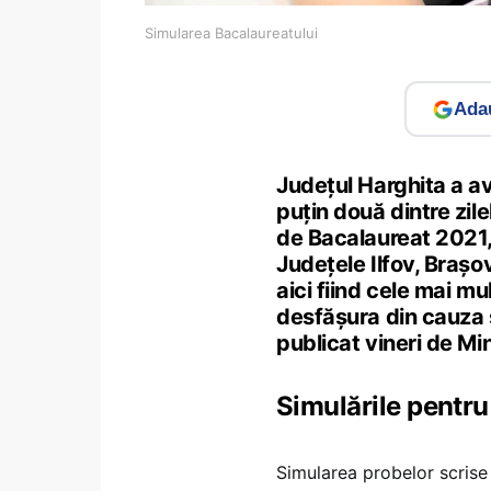
Simularea Bacalaureatului
Adau
Județul Harghita a av
puțin două dintre zil
de Bacalaureat 2021
Județele Ilfov, Brașo
aici fiind cele mai mu
desfășura din cauza s
publicat vineri de Min
Simulările pentru
Simularea probelor scrise