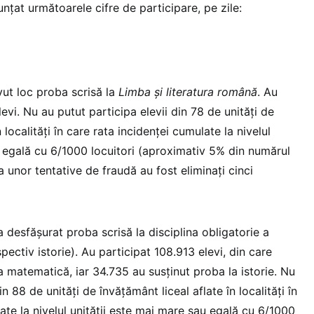
unțat următoarele cifre de participare, pe zile:
vut loc proba scrisă la
Limba și literatura română
. Au
evi. Nu au putut participa elevii din 78 de unități de
n localități în care rata incidenței cumulate la nivelul
u egală cu 6/1000 locuitori (aproximativ 5% din numărul
a unor tentative de fraudă au fost eliminați cinci
-a desfășurat proba scrisă la disciplina obligatorie a
pectiv istorie). Au participat 108.913 elevi, din care
a matematică, iar 34.735 au susținut proba la istorie. Nu
in 88 de unități de învățământ liceal aflate în localități în
ate la nivelul unității este mai mare sau egală cu 6/1000