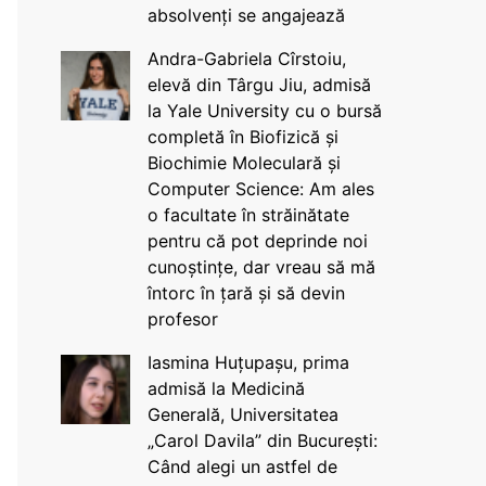
absolvenți se angajează
Andra-Gabriela Cîrstoiu,
elevă din Târgu Jiu, admisă
la Yale University cu o bursă
completă în Biofizică și
Biochimie Moleculară și
Computer Science: Am ales
o facultate în străinătate
pentru că pot deprinde noi
cunoștințe, dar vreau să mă
întorc în țară și să devin
profesor
Iasmina Huțupașu, prima
admisă la Medicină
Generală, Universitatea
„Carol Davila” din București:
Când alegi un astfel de