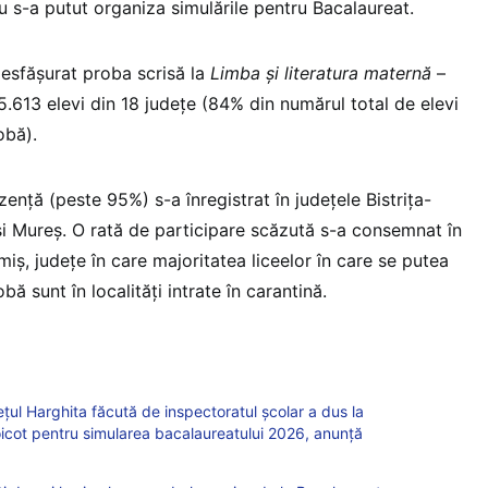
nu s-a putut organiza simulările pentru Bacalaureat.
desfășurat proba scrisă la
Limba și literatura maternă
–
5.613 elevi din 18 județe (84% din numărul total de elevi
robă).
ență (peste 95%) s-a înregistrat în județele Bistrița-
și Mureș. O rată de participare scăzută s-a consemnat în
miș, județe în care majoritatea liceelor în care se putea
ă sunt în localități intrate în carantină.
ețul Harghita făcută de inspectoratul școlar a dus la
oicot pentru simularea bacalaureatului 2026, anunță