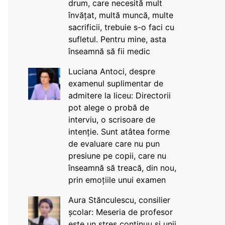
drum, care necesită mult
învățat, multă muncă, multe
sacrificii, trebuie s-o faci cu
sufletul. Pentru mine, asta
înseamnă să fii medic
Luciana Antoci, despre
examenul suplimentar de
admitere la liceu: Directorii
pot alege o probă de
interviu, o scrisoare de
intenție. Sunt atâtea forme
de evaluare care nu pun
presiune pe copii, care nu
înseamnă să treacă, din nou,
prin emoțiile unui examen
Aura Stănculescu, consilier
școlar: Meseria de profesor
este un stres continuu și unii