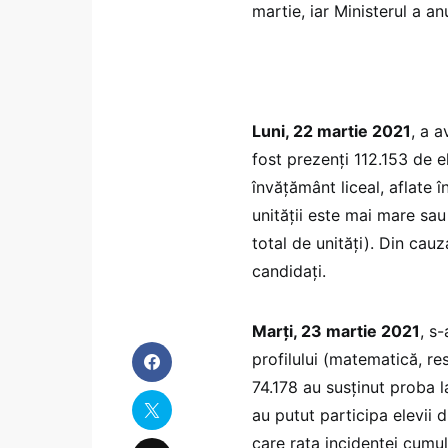
martie, iar Ministerul a an
Luni, 22 martie 2021
, a a
fost prezenți 112.153 de el
învățământ liceal, aflate î
unității este mai mare sa
total de unități). Din cauz
candidați.
Marți, 23 martie 2021
, s
profilului (matematică, res
74.178 au susținut proba l
au putut participa elevii d
care rata incidenței cumul