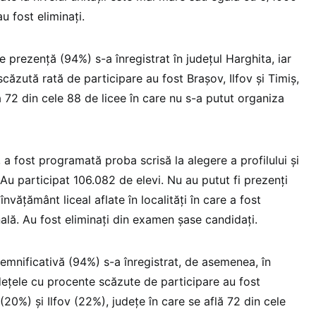
au fost eliminați.
 prezență (94%) s-a înregistrat în județul Harghita, iar
căzută rată de participare au fost Brașov, Ilfov și Timiș,
ă 72 din cele 88 de licee în care nu s-a putut organiza
, a fost programată proba scrisă la alegere a profilului și
. Au participat 106.082 de elevi. Nu au putut fi prezenți
învățământ liceal aflate în localități în care a fost
nală. Au fost eliminați din examen șase candidați.
emnificativă (94%) s-a înregistrat, de asemenea, în
dețele cu procente scăzute de participare au fost
20%) și Ilfov (22%), județe în care se află 72 din cele