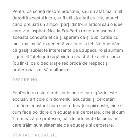
Pentru că scrieți despre educație, sau cu atât mai mult
datorită acestui lucru, ar fi util să citați cu link, atunci
când preluați un articol, părți dintr-un articol sau o idee
care v-a inspirat. Noi, la EduPedu.ro ne-am asumat
această conduită etică și sperăm că și publicațiile cu
mult mai multă experiență vor face la fel. Ne bucurăm
că găsiți subiecte interesante pe Edupedu.ro și suntem
siguri că înțelegeți rugămintea noastră de a cita sursa
(cu link), ca o declarație reciprocă de respect și
profesionalism. Vă mulțumim!
DESPRE NOI
EduPedu.ro este o publicație online care găzduiește
exclusiv articole din domeniul educației și cercetării.
Urmărim constant cum sunt educați copiii noștri, cine și
cum face politicile din educație și cercetare, cine și cum
îi formează pe profesori, cât de adecvate la lumea în
care trăim sunt sistemele de educație și cercetare.
CONTACT REDACȚIE