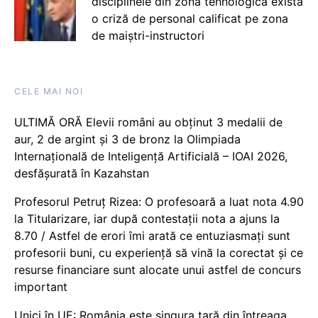
disciplinele din zona tehnologică există
o criză de personal calificat pe zona
de maiștri-instructori
CELE MAI NOI
ULTIMĂ ORĂ Elevii români au obținut 3 medalii de
aur, 2 de argint și 3 de bronz la Olimpiada
Internațională de Inteligență Artificială – IOAI 2026,
desfășurată în Kazahstan
Profesorul Petruț Rizea: O profesoară a luat nota 4.90
la Titularizare, iar după contestații nota a ajuns la
8.70 / Astfel de erori îmi arată ce entuziasmați sunt
profesorii buni, cu experiență să vină la corectat și ce
resurse financiare sunt alocate unui astfel de concurs
important
Unici în UE: România este singura țară din întreaga