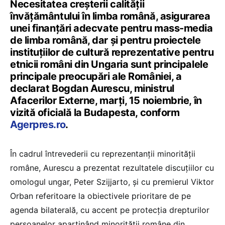
Necesitatea creșterii calității
învățământului în limba română, asigurarea
unei finanțări adecvate pentru mass-media
de limba română, dar și pentru proiectele
instituțiilor de cultură reprezentative pentru
etnicii români din Ungaria sunt principalele
principale preocupări ale României, a
declarat Bogdan Aurescu, ministrul
Afacerilor Externe, marți, 15 noiembrie, în
vizită oficială la Budapesta, conform
Agerpres.ro
.
În cadrul întrevederii cu reprezentanţii minorităţii
române, Aurescu a prezentat rezultatele discuţiilor cu
omologul ungar, Peter Szijjarto, şi cu premierul Viktor
Orban referitoare la obiectivele prioritare de pe
agenda bilaterală, cu accent pe protecţia drepturilor
persoanelor aparţinând minorităţii române din