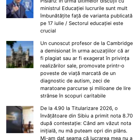
Pîslaru: În urma ultimelor discuții cu
ministrul Educației lucrurile sunt mult
îmbunătățite față de varianta publicată
pe 17 iulie / Sectorul educației este
crucial
Un cunoscut profesor de la Cambridge
a demisionat în urma acuzațiilor că ar
fi plagiat sau ar fi exagerat în privința
realizărilor sale, promovate printr-o
poveste de viață marcată de un
diagnostic de autism, zeci de
maratoane parcurse și milioane de lire
strânse în scopuri caritabile
De la 4.90 la Titularizare 2026, o
învățătoare din Sibiu a primit nota 8.70
după contestație: Când am văzut nota
inițială, nu mă puteam opri din plâns.
Mi-am dat seama că lucrarea mea nu a