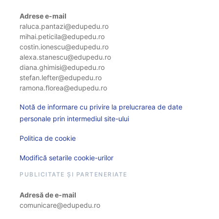
Adrese e-mail
raluca.pantazi@edupedu.ro
mihai.peticila@edupedu.ro
costin.ionescu@edupedu.ro
alexa.stanescu@edupedu.ro
diana.ghimisi@edupedu.ro
stefan.lefter@edupedu.ro
ramona.florea@edupedu.ro
Notă de informare cu privire la prelucrarea de date
personale prin intermediul site-ului
Politica de cookie
Modifică setarile cookie-urilor
PUBLICITATE ȘI PARTENERIATE
Adresă de e-mail
comunicare@edupedu.ro